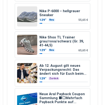
Nike P-6000 – hellgrauer
Sneaker
129°
55,65 €
Neu
Nike Shox TL Trainer
grau/rosa/schwarz (Gr. 39,
41-44,5)
129°
65,65 €
Neu
Ab 12. August gilt neues
Verpackungsrecht: Das
ändert sich für Euch beim
Einkauf
129°
Zurück
Neue Aral Payback Coupon
Sammlung 🟦⬜Mehrfach
Payback Punkte auf