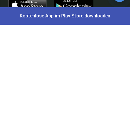
Kostenlose App im Play Store downloaden
⭐
4,7/5
im App Store
⭐
4,5/5
bei Google Play
|
4,9/5
Trustpilot
⭐
4,9/5
auf Google
|
Keine Lust Schnäppchen zu suchen?
Preis King ist euer Schnäppchen-Blog
und bietet euch jeden Tag
aktuelle Angebote,
Gratisartikel
, aktuelle
Rabattcodes
, Preisfehler,
Cashback
und vieles mehr.
Angebote können kurz nach Veröffentlichung vergriffen sein. Irrtümer
und Preisänderungen sind vorbehalten. Alle Preise werden vor der
Veröffentlichung redaktionell durch uns geprüft. Es besteht kein
rechtlicher Anspruch auf den ausgeschriebenen Preis.
Schnäppchen & Angebote