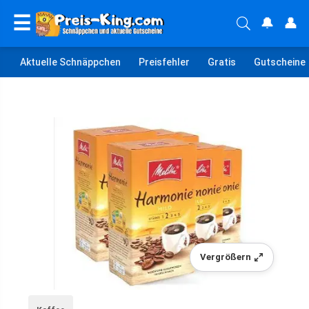
☰
🔔
👤
Aktuelle Schnäppchen
Preisfehler
Gratis
Gutscheine
Vergrößern