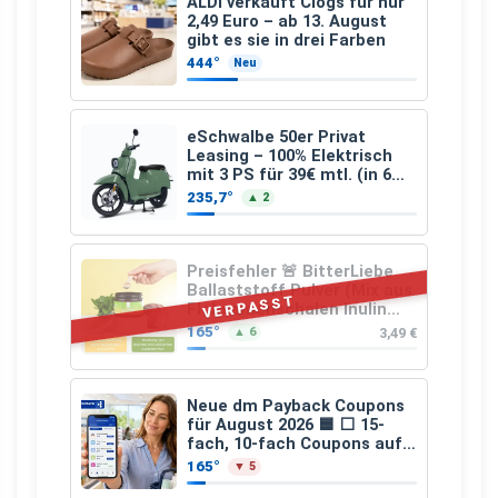
ALDI verkauft Clogs für nur
2,49 Euro – ab 13. August
gibt es sie in drei Farben
444°
Neu
eSchwalbe 50er Privat
Leasing – 100% Elektrisch
mit 3 PS für 39€ mtl. (in 6
schicken Farben LF: 0.43, 36
235,7°
▲ 2
Monate, Bereitstellung:
159,00 €, 2.500 km/Jahr)
Preisfehler 🚨 BitterLiebe
Ballaststoff Pulver (Mix aus
VERPASST
Flohsamenschalen Inulin
(Präbiotika) Leinsamen &
165°
3,49 €
▲ 6
Apfelfaser)
Neue dm Payback Coupons
für August 2026 🟦 ⬜ 15-
fach, 10-fach Coupons auf
den gesamten Einkauf ab 2
165°
▼ 5
€