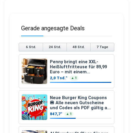
Gerade angesagte Deals
6 Std.
24 Std.
48 Std.
7 Tage
Penny bringt eine XXL-
Heißluftfritteuse für 89,99
Euro – mit einem
besonderen Vorteil
2,0 Tsd.°
▲ 1
Neue Burger King Coupons
🍔 Alle neuen Gutscheine
und Codes als PDF gültig ab
25.07.2026 bis 04.09.2026
847,7°
▲ 1