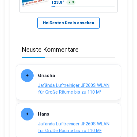
Kraftstoffe und Erdgas
123,8°
▲ 3
Heißesten Deals ansehen
Neuste Kommentare
Grischa
Jafända Luftreiniger JF260S WLAN
für Große Räume bis zu 110 M²
Hans
Jafända Luftreiniger JF260S WLAN
für Große Räume bis zu 110 M²