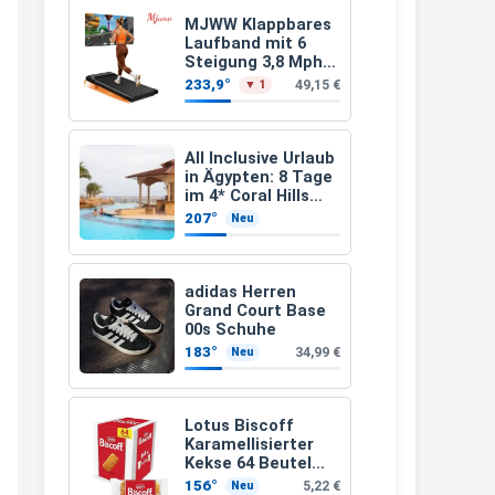
Leinsamen &
Apfelfaser)
müsste schon stornieren und
MJWW Klappbares
Laufband mit 6
nochmal bestellen, da man
Steigung 3,8 Mph/6
Km/h Walking
Rabattcodes oder auch
233,9°
49,15 €
▼ 1
Geschenkgutscheine im
Warenkorb oder an der Kasse
All Inclusive Urlaub
VOR dem Kauf einlösen kann.
in Ägypten: 8 Tage
im 4* Coral Hills
17:06
Resort Marsa Alam
207°
Neu
inkl. Flüge ab 299 €
↩
p.P.
Kerstin
adidas Herren
Grand Court Base
Och siche den Gutschein
00s Schuhe
fürmeggelebaguetts
183°
34,99 €
Neu
21:36
↩
Lotus Biscoff
Karamellisierter
Kerstin
Kekse 64 Beutel
(992g)
Meggle bagett Gutschein code
156°
5,22 €
Neu