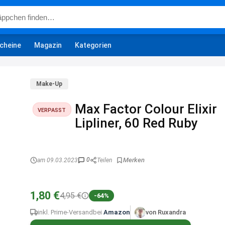
cheine
Magazin
Kategorien
Make-Up
Max Factor Colour Elixir
VERPASST
Lipliner, 60 Red Ruby
0
am 09.03.2023
Teilen
1,80 €
4,95 €
-64%
inkl. Prime-Versand
bei
Amazon
von Ruxandra