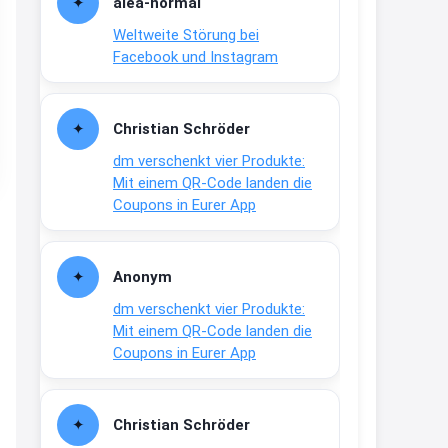
alea-normai
21:27
Weltweite Störung bei
↩
Facebook und Instagram
Joachim
Gratis medizinische Zahncreme
Christian Schröder
www.meineapotheke.de/
dm verschenkt vier Produkte:
2:19
Mit einem QR-Code landen die
↩
Coupons in Eurer App
Joachim
Gratis Lindani Lineal
Anonym
www.linda.de/vorteile/coupons/...
dm verschenkt vier Produkte:
2:21
Mit einem QR-Code landen die
↩
Coupons in Eurer App
Joachim
Gratis Hitzewarn-Aufkleber /
Christian Schröder
verfärbt sich ab 28 Grad /siehe