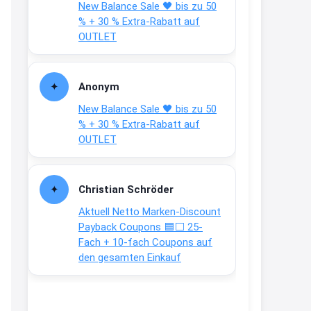
New Balance Sale 🖤 bis zu 50
Text weiter unten
% + 30 % Extra-Rabatt auf
shop.bioeg.de/aufkleber-
OUTLET
achtun...
2:24
Anonym
↩
New Balance Sale 🖤 bis zu 50
Joachim
% + 30 % Extra-Rabatt auf
OUTLET
Gratis personalisierte 7-Tage
Ration Micronährstoffe/ Vitamine
www.dunatura.com/free-trial...
Christian Schröder
2:28
Aktuell Netto Marken-Discount
↩
Payback Coupons 🟦⬜ 25-
Fach + 10-fach Coupons auf
Joachim
den gesamten Einkauf
Gratis 11 versch. Orthomol
Proben
www.orthomol.com/de-
de/service...