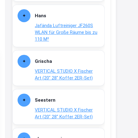
Fielmann-Blinkis mehr / wurde
dauerhaft eingestellt
Hans
www.fielmann-
Jafända Luftreiniger JF260S
group.com/blinkis...
WLAN für Große Räume bis zu
13:44
110 M²
↩
Christian Schröder
Grischa
@Joachim Moin Joachim, schön
VERTICAL STUDIO X Fischer
dich zu sehen, alles gut?
Art (20″ 28″ Koffer 2ER-Set)
15:01
↩
Seestern
Joachim
VERTICAL STUDIO X Fischer
An 01.08. / Sensodyne Rabatt 3€
Art (20″ 28″ Koffer 2ER-Set)
/ max. 15.000
www.erlebe-
haleon.de/#aktuelle...