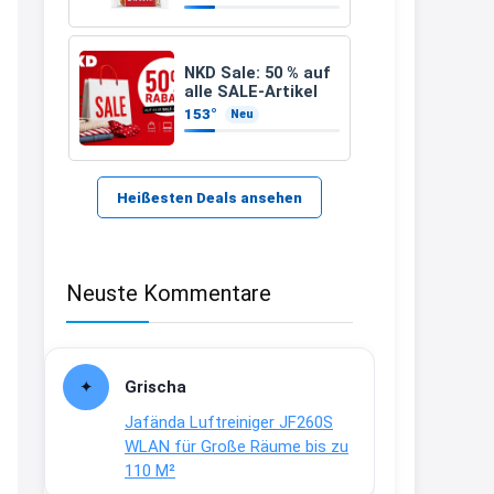
21:37
↩
NKD Sale: 50 % auf
alle SALE-Artikel
Kerstin
153°
Neu
Bei EDEKA
21:37
↩
Heißesten Deals ansehen
Joachim
Haribo Roadshow / 100 Orte / ab
Neuste Kommentare
29.07
www.haribo.com/de-
de/aktuelles...
13:04
Grischa
↩
Jafända Luftreiniger JF260S
Joachim
WLAN für Große Räume bis zu
110 M²
Ab diesem Jahr gibt es keine