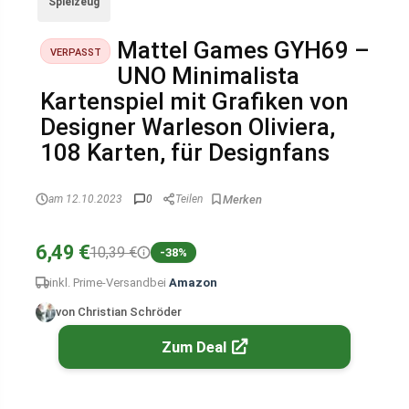
Spielzeug
Mattel Games GYH69 –
VERPASST
UNO Minimalista
Kartenspiel mit Grafiken von
Designer Warleson Oliviera,
108 Karten, für Designfans
am 12.10.2023
0
Teilen
6,49 €
10,39 €
-38%
inkl. Prime-Versand
bei
Amazon
von Christian Schröder
Zum Deal