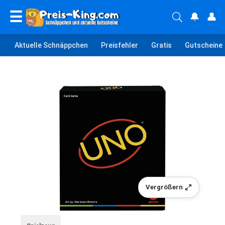
☰
🔔
👤
Aktuelle Schnäppchen
Preisfehler
Gratis
Gutscheine
Vergrößern