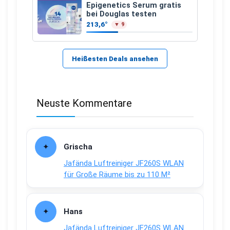
Epigenetics Serum gratis
bei Douglas testen
213,6°
▼ 9
Heißesten Deals ansehen
Neuste Kommentare
Grischa
Jafända Luftreiniger JF260S WLAN
für Große Räume bis zu 110 M²
Hans
Jafända Luftreiniger JF260S WLAN