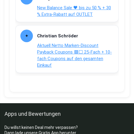
New Balance Sale 🖤 bis zu 50 % + 30
% Extra-Rabatt auf OUTLET
Christian Schröder
Aktuell Netto Marken-Discount
Payback Coupons 🟦⬜ 25-Fach + 10-
fach Coupons auf den gesamten
Einkauf
Apps und Bewertungen
Du willst keinen Deal mehr verpassen?
Dann lade unsere Gratis App herunter.