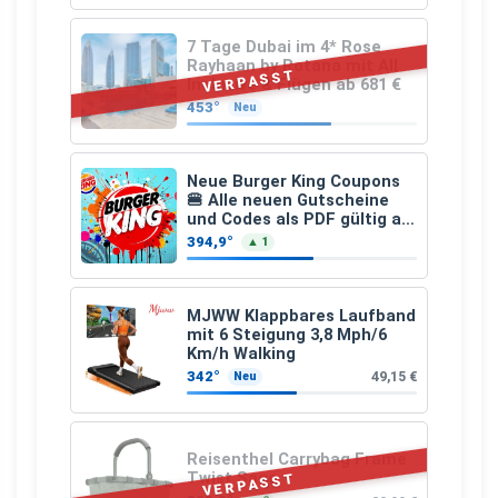
7 Tage Dubai im 4* Rose
Rayhaan by Rotana mit All
VERPASST
Inclusive & Flügen ab 681 €
453°
Neu
Neue Burger King Coupons
🍔 Alle neuen Gutscheine
und Codes als PDF gültig ab
25.07.2026 bis 04.09.2026
394,9°
▲ 1
MJWW Klappbares Laufband
mit 6 Steigung 3,8 Mph/6
Km/h Walking
342°
49,15 €
Neu
Reisenthel Carrybag Frame
Twist Sage
VERPASST