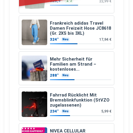
328,9°
22,99 €
▲ 2
Frankreich adidas Travel
Damen Freizeit Hose JC8618
(Gr. 2XS bis 3XL)
324°
17,94 €
Neu
Mehr Sicherheit für
Familien am Strand –
kostenloses
Kindersuchband der DLRG
288°
Neu
Fahrrad Rücklicht Mit
Bremsblinkfunktion (StVZO
zugelassenen)
234°
5,99 €
Neu
NIVEA CELLULAR