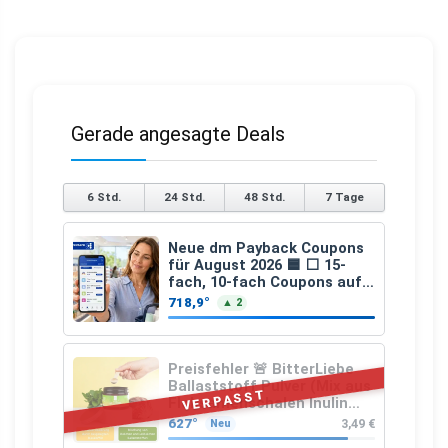
Gerade angesagte Deals
6 Std.
24 Std.
48 Std.
7 Tage
Neue dm Payback Coupons
für August 2026 🟦 ⬜ 15-
fach, 10-fach Coupons auf
den gesamten Einkauf ab 2
718,9°
▲ 2
€
Preisfehler 🚨 BitterLiebe
Ballaststoff Pulver (Mix aus
VERPASST
Flohsamenschalen Inulin
(Präbiotika) Leinsamen &
627°
3,49 €
Neu
Apfelfaser)