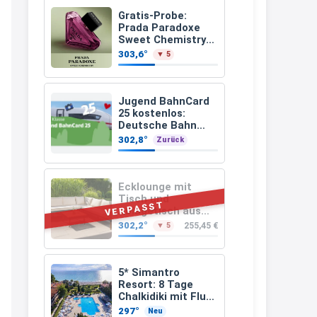
müsste schon stornieren und
Gratis-Probe:
Prada Paradoxe
nochmal bestellen, da man
Sweet Chemistry
kostenlos testen
Rabattcodes oder auch
303,6°
▼ 5
Geschenkgutscheine im
Warenkorb oder an der Kasse
Jugend BahnCard
VOR dem Kauf einlösen kann.
25 kostenlos:
Deutsche Bahn
17:06
verschenkt
302,8°
Zurück
BahnCard an
↩
Kinder und
Jugendliche
Kerstin
Ecklounge mit
Tisch und
Och siche den Gutschein
VERPASST
Ablagetisch aus
fürmeggelebaguetts
Akazienholz 12-
302,2°
255,45 €
▼ 5
teilig
21:36
↩
5* Simantro
Resort: 8 Tage
Kerstin
Chalkidiki mit Flug
& Frühstück für
Meggle bagett Gutschein code
297°
Neu