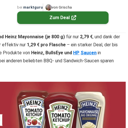
bei
marktguru
von Grischa
Zum Deal
d Heinz Mayonnaise (je 800 g)
für nur
2,79 €
, und dank der
r effektiv nur
1,29 € pro Flasche
– ein starker Deal, der bis
te Produkte von
Heinz, BullsEye und
HP
Saucen
in
h bei anderen beliebten BBQ- und Sandwich-Saucen sparen