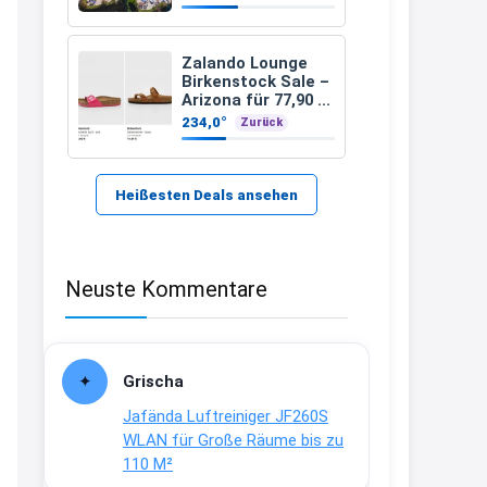
389 €
21:37
↩
Zalando Lounge
Birkenstock Sale –
Kerstin
Arizona für 77,90 €
statt 120 €
234,0°
Zurück
Bei EDEKA
21:37
↩
Heißesten Deals ansehen
Joachim
Haribo Roadshow / 100 Orte / ab
Neuste Kommentare
29.07
www.haribo.com/de-
de/aktuelles...
13:04
Grischa
↩
Jafända Luftreiniger JF260S
Joachim
WLAN für Große Räume bis zu
110 M²
Ab diesem Jahr gibt es keine