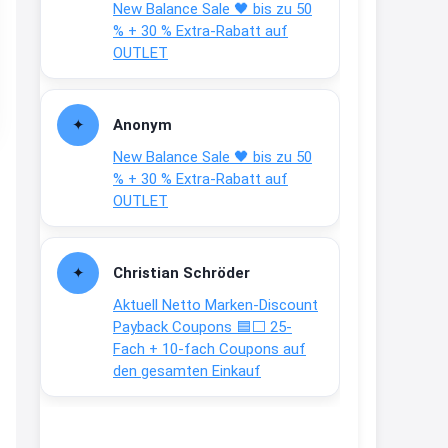
New Balance Sale 🖤 bis zu 50
Text weiter unten
% + 30 % Extra-Rabatt auf
shop.bioeg.de/aufkleber-
OUTLET
achtun...
2:24
Anonym
↩
New Balance Sale 🖤 bis zu 50
Joachim
% + 30 % Extra-Rabatt auf
OUTLET
Gratis personalisierte 7-Tage
Ration Micronährstoffe/ Vitamine
www.dunatura.com/free-trial...
Christian Schröder
2:28
Aktuell Netto Marken-Discount
↩
Payback Coupons 🟦⬜ 25-
Fach + 10-fach Coupons auf
Joachim
den gesamten Einkauf
Gratis 11 versch. Orthomol
Proben
www.orthomol.com/de-
de/service...