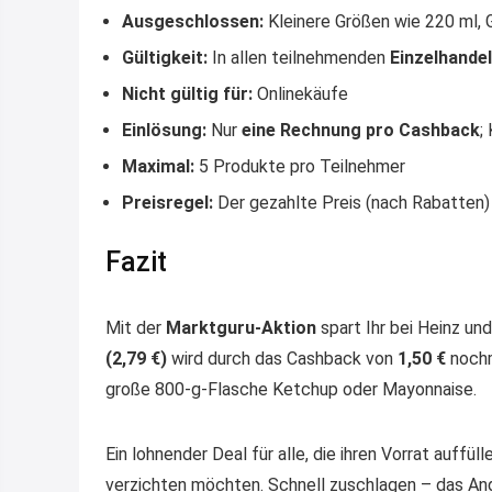
Ausgeschlossen:
Kleinere Größen wie 220 ml,
Gültigkeit:
In allen teilnehmenden
Einzelhande
Nicht gültig für:
Onlinekäufe
Einlösung:
Nur
eine Rechnung pro Cashback
;
Maximal:
5 Produkte pro Teilnehmer
Preisregel:
Der gezahlte Preis (nach Rabatte
Fazit
Mit der
Marktguru-Aktion
spart Ihr bei Heinz und
(2,79 €)
wird durch das Cashback von
1,50 €
nochm
große 800-g-Flasche Ketchup oder Mayonnaise.
Ein lohnender Deal für alle, die ihren Vorrat auffü
verzichten möchten. Schnell zuschlagen – das Ang