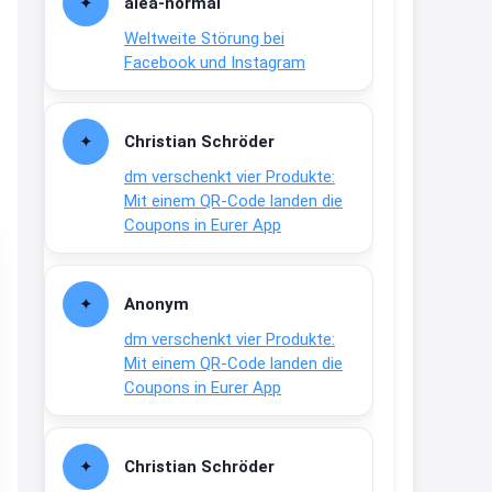
alea-normai
21:27
Weltweite Störung bei
↩
Facebook und Instagram
Joachim
Gratis medizinische Zahncreme
Christian Schröder
www.meineapotheke.de/
dm verschenkt vier Produkte:
2:19
Mit einem QR-Code landen die
↩
Coupons in Eurer App
Joachim
Gratis Lindani Lineal
Anonym
www.linda.de/vorteile/coupons/...
dm verschenkt vier Produkte:
2:21
Mit einem QR-Code landen die
↩
Coupons in Eurer App
Joachim
Gratis Hitzewarn-Aufkleber /
Christian Schröder
verfärbt sich ab 28 Grad /siehe