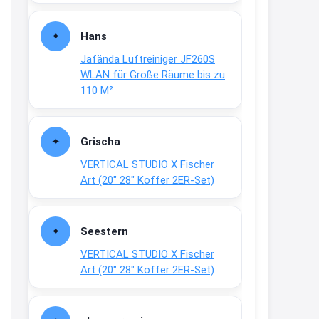
Fielmann-Blinkis mehr / wurde
dauerhaft eingestellt
Hans
www.fielmann-
Jafända Luftreiniger JF260S
group.com/blinkis...
WLAN für Große Räume bis zu
13:44
110 M²
↩
Christian Schröder
Grischa
@Joachim Moin Joachim, schön
VERTICAL STUDIO X Fischer
dich zu sehen, alles gut?
Art (20″ 28″ Koffer 2ER-Set)
15:01
↩
Seestern
Joachim
VERTICAL STUDIO X Fischer
An 01.08. / Sensodyne Rabatt 3€
Art (20″ 28″ Koffer 2ER-Set)
/ max. 15.000
www.erlebe-
haleon.de/#aktuelle...