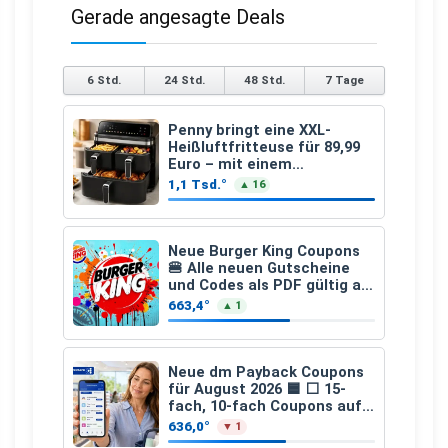
Gerade angesagte Deals
6 Std.
24 Std.
48 Std.
7 Tage
Penny bringt eine XXL-
Heißluftfritteuse für 89,99
Euro – mit einem
besonderen Vorteil
1,1 Tsd.°
▲ 16
Neue Burger King Coupons
🍔 Alle neuen Gutscheine
und Codes als PDF gültig ab
25.07.2026 bis 04.09.2026
663,4°
▲ 1
Neue dm Payback Coupons
für August 2026 🟦 ⬜ 15-
fach, 10-fach Coupons auf
den gesamten Einkauf ab 2
636,0°
▼ 1
€