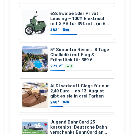
eSchwalbe 50er Privat
Leasing – 100% Elektrisch
mit 3 PS für 39€ mtl. (in 6
schicken Farben LF: 0.43, 36
483°
Neu
Monate, Bereitstellung:
159,00 €, 2.500 km/Jahr)
5* Simantro Resort: 8 Tage
Chalkidiki mit Flug &
Frühstück für 389 €
271,2°
▲ 4
ALDI verkauft Clogs für nur
2,49 Euro – ab 13. August
gibt es sie in drei Farben
240°
Neu
Jugend BahnCard 25
kostenlos: Deutsche Bahn
verschenkt BahnCard an