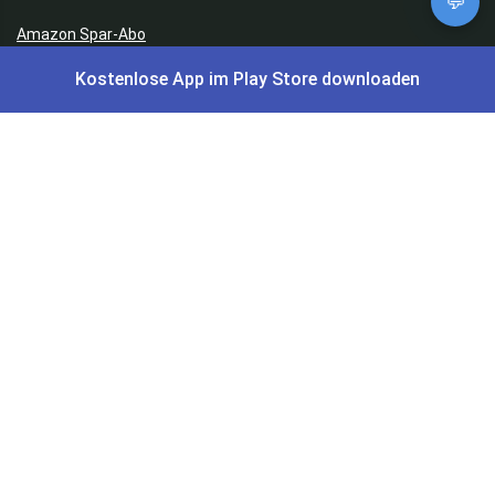
💬
Amazon Spar-Abo
Kostenlose App im Play Store downloaden
Amazon Angebote
AOK Gratisgeschenke
Gutscheine, Coupons & Payback
Coupons & Gutscheine
DM Payback Coupons
Aral Payback Coupons
Edeka Payback Coupon