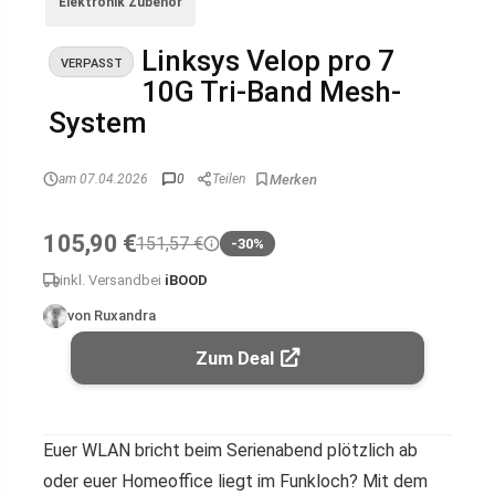
Elektronik Zubehör
Linksys Velop pro 7
VERPASST
10G Tri-Band Mesh-
System
am 07.04.2026
0
Teilen
105,90 €
151,57 €
-30%
inkl. Versand
bei
iBOOD
von Ruxandra
Zum Deal
Euer WLAN bricht beim Serienabend plötzlich ab
oder euer Homeoffice liegt im Funkloch? Mit dem