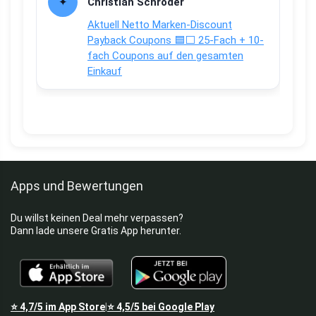
Christian Schröder
Aktuell Netto Marken-Discount
Payback Coupons 🟦⬜ 25-Fach + 10-
fach Coupons auf den gesamten
Einkauf
Apps und Bewertungen
Du willst keinen Deal mehr verpassen?
Dann lade unsere Gratis App herunter.
⭐
4,7/5
im App Store
⭐
4,5/5
bei Google Play
|