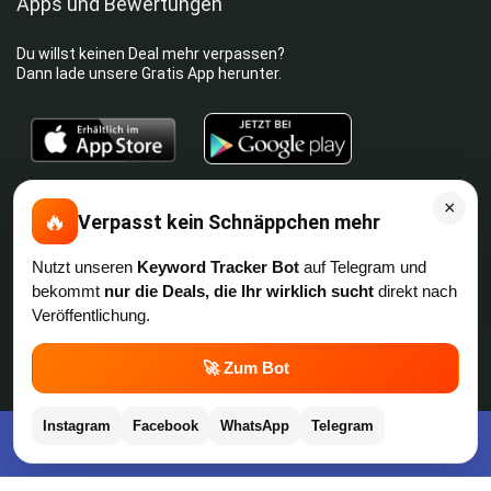
Apps und Bewertungen
Du willst keinen Deal mehr verpassen?
Dann lade unsere Gratis App herunter.
⭐
4,7/5
im App Store
⭐
4,5/5
bei Google Play
|
×
4,9/5
Trustpilot
⭐
4,9/5
auf Google
|
🔥
Verpasst kein Schnäppchen mehr
Keine Lust Schnäppchen zu suchen?
Nutzt unseren
Keyword Tracker Bot
auf Telegram und
bekommt
nur die Deals, die Ihr wirklich sucht
direkt nach
Preis King ist euer Schnäppchen-Blog
und bietet euch jeden Tag
Veröffentlichung.
aktuelle Angebote,
Gratisartikel
, aktuelle
Rabattcodes
, Preisfehler,
Cashback
und vieles mehr.
💬
🚀 Zum Bot
Angebote können kurz nach Veröffentlichung vergriffen sein. Irrtümer
und Preisänderungen sind vorbehalten. Alle Preise werden vor der
Instagram
Facebook
WhatsApp
Telegram
Kostenlose App im Play Store downloaden
Veröffentlichung redaktionell durch uns geprüft. Es besteht kein
rechtlicher Anspruch auf den ausgeschriebenen Preis.