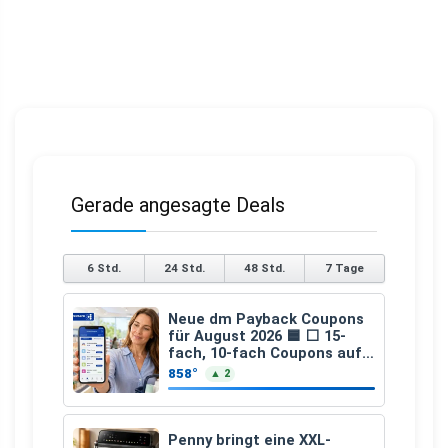
Gerade angesagte Deals
6 Std.
24 Std.
48 Std.
7 Tage
Neue dm Payback Coupons
für August 2026 🟦 ⬜ 15-
fach, 10-fach Coupons auf
den gesamten Einkauf ab 2
858°
▲ 2
€
Penny bringt eine XXL-