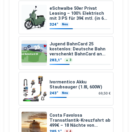
eSchwalbe 50er Privat
Leasing – 100% Elektrisch
mit 3 PS für 39€ mtl. (in 6
schicken Farben LF: 0.43, 36
324°
Neu
Monate, Bereitstellung:
159,00 €, 2.500 km/Jahr)
Jugend BahnCard 25
kostenlos: Deutsche Bahn
verschenkt BahnCard an
Kinder und Jugendliche
283,1°
▲ 3
Ivormentico Akku
Staubsauger (1.8l, 600W)
243°
69,50 €
Neu
Costa Favolosa
Transatlantik-Kreuzfahrt ab
499€ – 18 Nächte von
Hamburg nach Guadeloupe
205,1°
▼ 4