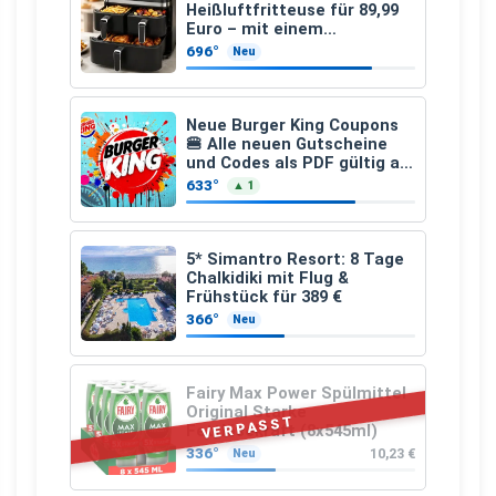
Heißluftfritteuse für 89,99
Euro – mit einem
besonderen Vorteil
696°
Neu
Neue Burger King Coupons
🍔 Alle neuen Gutscheine
und Codes als PDF gültig ab
25.07.2026 bis 04.09.2026
633°
▲ 1
5* Simantro Resort: 8 Tage
Chalkidiki mit Flug &
Frühstück für 389 €
366°
Neu
Fairy Max Power Spülmittel
Original Starke
VERPASST
Fettlösekraft (8x545ml)
336°
10,23 €
Neu