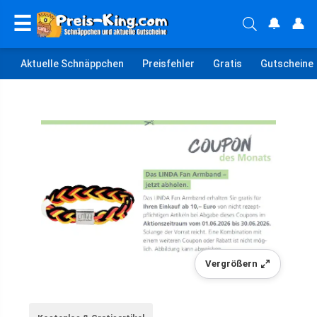
☰
🔔
👤
Aktuelle Schnäppchen
Preisfehler
Gratis
Gutscheine
Vergrößern