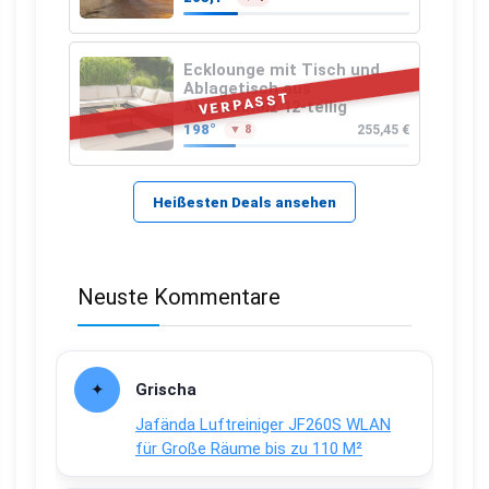
Ecklounge mit Tisch und
Ablagetisch aus
VERPASST
Akazienholz 12-teilig
198°
255,45 €
▼ 8
Heißesten Deals ansehen
Neuste Kommentare
Grischa
Jafända Luftreiniger JF260S WLAN
für Große Räume bis zu 110 M²