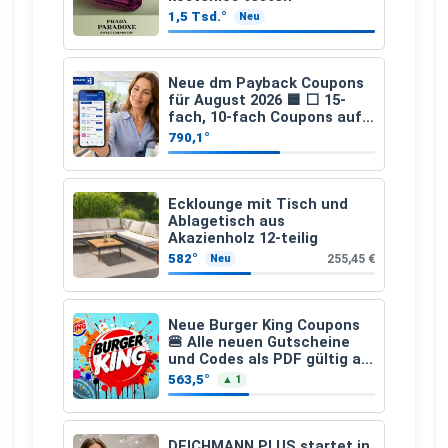
1,5 Tsd.°
Neu
Neue dm Payback Coupons
für August 2026 🟦 ⬜ 15-
fach, 10-fach Coupons auf
den gesamten Einkauf ab 2
790,1°
€
Ecklounge mit Tisch und
Ablagetisch aus
Akazienholz 12-teilig
582°
255,45 €
Neu
Neue Burger King Coupons
🍔 Alle neuen Gutscheine
und Codes als PDF gültig ab
25.07.2026 bis 04.09.2026
563,5°
▲ 1
DEICHMANN PLUS startet in