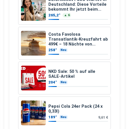
Deutschland: Diese Vorteile
bekommt Ihr jetzt beim
Schuhkauf
265,2°
▲ 6
Costa Favolosa
Transatlantik-Kreuzfahrt ab
499€ – 18 Nächte von
Hamburg nach Guadeloupe
258°
Neu
NKD Sale: 50 % auf alle
SALE-Artikel
204°
Neu
Pepsi Cola 24er Pack (24 x
0,33l)
189°
9,61 €
Neu