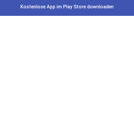
Kostenlose App im Play Store downloaden
Gutscheine, Coupons & Payback
Coupons & Gutscheine
DM Payback Coupons
Aral Payback Coupons
Edeka Payback Coupon
Burger King Gutscheine
Preisfehler, Gratisartikel, Cashback & Events
Preisfehler aktuell