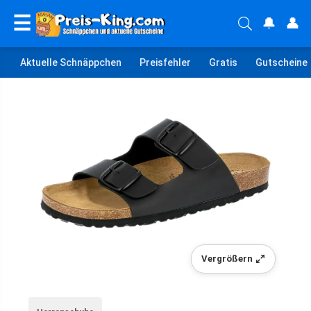
☰
🔔
👤
Aktuelle Schnäppchen
Preisfehler
Gratis
Gutscheine
Vergrößern