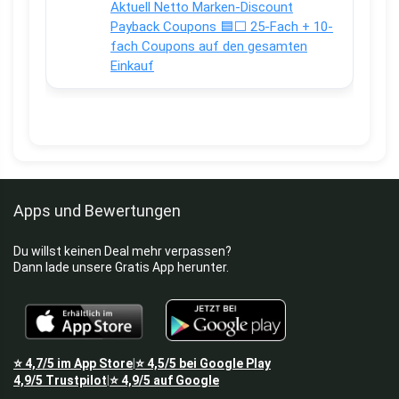
Aktuell Netto Marken-Discount
Payback Coupons 🟦⬜ 25-Fach + 10-
fach Coupons auf den gesamten
Einkauf
Apps und Bewertungen
Du willst keinen Deal mehr verpassen?
Dann lade unsere Gratis App herunter.
⭐
4,7/5
im App Store
⭐
4,5/5
bei Google Play
|
4,9/5
Trustpilot
⭐
4,9/5
auf Google
|