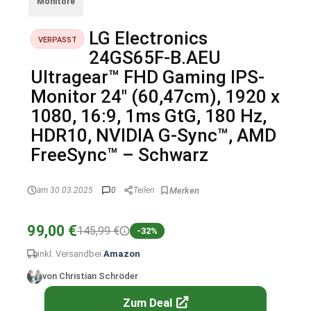
Monitore
LG Electronics
VERPASST
24GS65F-B.AEU
Ultragear™ FHD Gaming IPS-
Monitor 24″ (60,47cm), 1920 x
1080, 16:9, 1ms GtG, 180 Hz,
HDR10, NVIDIA G-Sync™, AMD
FreeSync™ – Schwarz
am 30.03.2025
0
Teilen
99,00 €
145,99 €
-32%
inkl. Versand
bei
Amazon
von Christian Schröder
Zum Deal