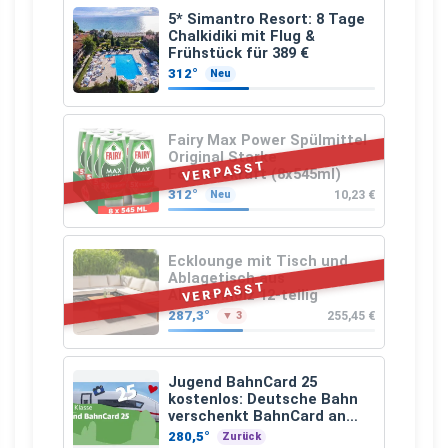
5* Simantro Resort: 8 Tage
Chalkidiki mit Flug &
Frühstück für 389 €
312°
Neu
Fairy Max Power Spülmittel
Original Starke
VERPASST
Fettlösekraft (8x545ml)
312°
10,23 €
Neu
Ecklounge mit Tisch und
Ablagetisch aus
VERPASST
Akazienholz 12-teilig
287,3°
255,45 €
▼ 3
Jugend BahnCard 25
kostenlos: Deutsche Bahn
verschenkt BahnCard an
Kinder und Jugendliche
280,5°
Zurück