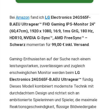
Bei
Amazon
fand ich
LG
Electronics 24GS65F-
B.AEU Ultragear™ FHD Gaming IPS-Monitor 24″
(60,47cm), 1920 x 1080, 16:9, 1ms GtG, 180 Hz,
HDR10, NVIDIA G-Sync™, AMD FreeSync™ –
Schwarz
momentan für
99,00 € inkl. Versand
.
Gaming-Enthusiasten auf der Suche nach einem
leistungsstarken, zuverlässigen und zugleich
erschwinglichen Monitor werden beim
LG
Electronics 24GS65F-B.AEU Ultragear™
fündig.
Dieses Modell kombiniert modernste Technik mit
durchdachtem Design und richtet sich an
ambitionierte Spielerinnen und Spieler, die maximale
Reaktionsgeschwindigkeit, flüssige Bildwiedergabe