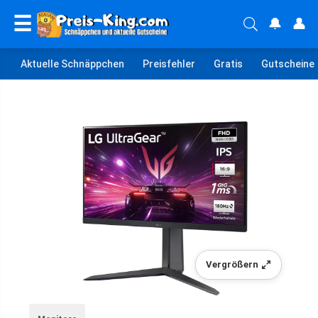
☰
🔔
👤
Aktuelle Schnäppchen
Preisfehler
Gratis
Gutscheine
Vergrößern