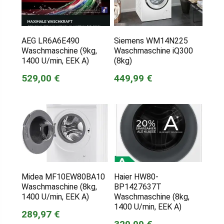
AEG LR6A6E490
Siemens WM14N225
Waschmaschine (9kg,
Waschmaschine iQ300
1400 U/min, EEK A)
(8kg)
529,00 €
449,99 €
Midea MF10EW80BA10
Haier HW80-
Waschmaschine (8kg,
BP1427637T
1400 U/min, EEK A)
Waschmaschine (8kg,
1400 U/min, EEK A)
289,97 €