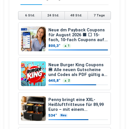
6 Std.
24 Std.
48 Std.
7 Tage
Neue dm Payback Coupons
für August 2026 🟦 ⬜ 15-
fach, 10-fach Coupons auf
den gesamten Einkauf ab 2
800,3°
▲ 1
€
Neue Burger King Coupons
🍔 Alle neuen Gutscheine
und Codes als PDF gültig ab
25.07.2026 bis 04.09.2026
640,8°
▲ 2
Penny bringt eine XXL-
Heißluftfritteuse für 89,99
Euro – mit einem
besonderen Vorteil
534°
Neu