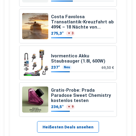
Costa Favolosa
Transatlantik-Kreuzfahrt ab
499€ – 18 Nächte von
Hamburg nach Guadeloupe
275,3°
▼ 3
Ivormentico Akku
Staubsauger (1.8l, 600W)
237°
69,50 €
Neu
Gratis-Probe: Prada
Paradoxe Sweet Chemistry
kostenlos testen
236,5°
▼ 9
Heißesten Deals ansehen