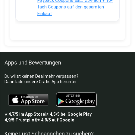
Payback Coupons 🟦⬜ 25-Fach + 10-
fach Coupons auf den gesamten
Einkauf
Apps und Bewertungen
Du willst keinen Deal mehr verpassen?
Dann lade unsere Gratis App herunter.
⭐
4,7/5
im App Store
⭐
4,5/5
bei Google Play
|
4,9/5
Trustpilot
⭐
4,9/5
auf Google
|
Keine Lust Schnäppchen zu suchen?