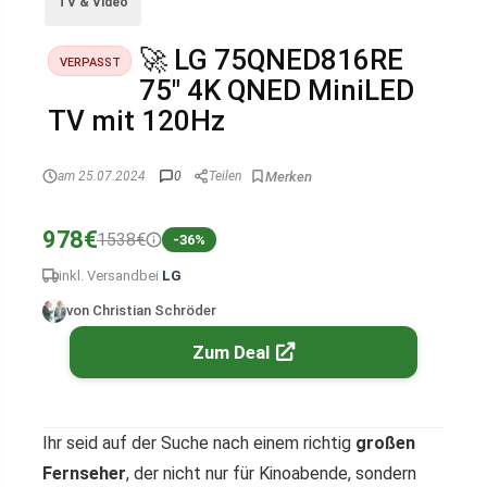
TV & Video
🚀 LG 75QNED816RE
VERPASST
75″ 4K QNED MiniLED
TV mit 120Hz
am 25.07.2024
0
Teilen
978€
1538€
-36%
inkl. Versand
bei
LG
von Christian Schröder
Zum Deal
Ihr seid auf der Suche nach einem richtig
großen
Fernseher
, der nicht nur für Kinoabende, sondern