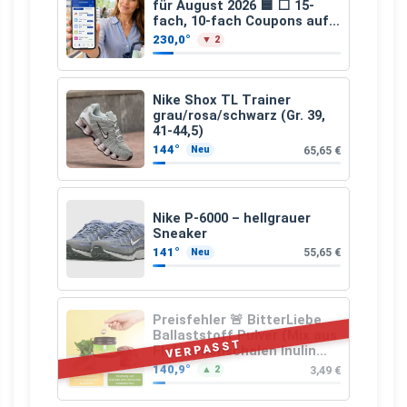
für August 2026 🟦 ⬜ 15-
fach, 10-fach Coupons auf
den gesamten Einkauf ab 2
230,0°
▼ 2
€
Nike Shox TL Trainer
grau/rosa/schwarz (Gr. 39,
41-44,5)
144°
65,65 €
Neu
Nike P-6000 – hellgrauer
Sneaker
141°
55,65 €
Neu
Preisfehler 🚨 BitterLiebe
Ballaststoff Pulver (Mix aus
VERPASST
Flohsamenschalen Inulin
(Präbiotika) Leinsamen &
140,9°
3,49 €
▲ 2
Apfelfaser)