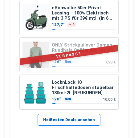
eSchwalbe 50er Privat
Leasing – 100% Elektrisch
mit 3 PS für 39€ mtl. (in 6
schicken Farben LF: 0.43, 36
127,7°
▼ 4
Monate, Bereitstellung:
159,00 €, 2.500 km/Jahr)
ONLY Strickpullover Damen
Rundhals OnlNanjing (Gr. XS
VERPASST
bis M)
126°
7,98 €
Neu
LocknLock 10
Frischhaltedosen stapelbar
180ml-2L [NEUKUNDEN]
126°
10,00 €
Neu
Heißesten Deals ansehen