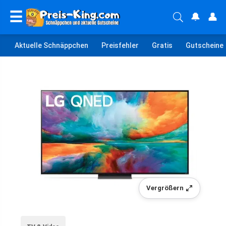
☰
🔔
👤
Aktuelle Schnäppchen
Preisfehler
Gratis
Gutscheine
Vergrößern