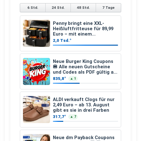
6 Std.
24 Std.
48 Std.
7 Tage
Penny bringt eine XXL-
Heißluftfritteuse für 89,99
Euro – mit einem
besonderen Vorteil
2,0 Tsd.°
Neue Burger King Coupons
🍔 Alle neuen Gutscheine
und Codes als PDF gültig ab
25.07.2026 bis 04.09.2026
835,8°
▲ 1
ALDI verkauft Clogs für nur
2,49 Euro – ab 13. August
gibt es sie in drei Farben
317,7°
▲ 7
Neue dm Payback Coupons