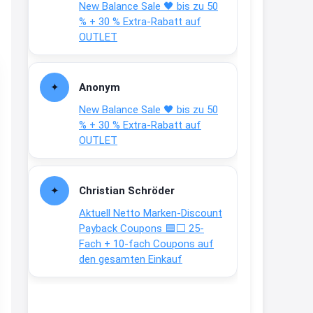
New Balance Sale 🖤 bis zu 50
Text weiter unten
% + 30 % Extra-Rabatt auf
shop.bioeg.de/aufkleber-
OUTLET
achtun...
2:24
Anonym
↩
New Balance Sale 🖤 bis zu 50
Joachim
% + 30 % Extra-Rabatt auf
OUTLET
Gratis personalisierte 7-Tage
Ration Micronährstoffe/ Vitamine
www.dunatura.com/free-trial...
Christian Schröder
2:28
Aktuell Netto Marken-Discount
↩
Payback Coupons 🟦⬜ 25-
Fach + 10-fach Coupons auf
Joachim
den gesamten Einkauf
Gratis 11 versch. Orthomol
Proben
www.orthomol.com/de-
de/service...