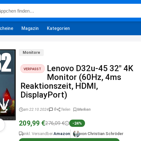
cheine
Magazin
Kategorien
Monitore
Lenovo D32u-45 32″ 4K
VERPASST
Monitor (60Hz, 4ms
Reaktionszeit, HDMI,
DisplayPort)
0
am 22.10.2024
Teilen
209,99 €
276,09 €
-24%
inkl. Versand
bei
Amazon
von Christian Schröder