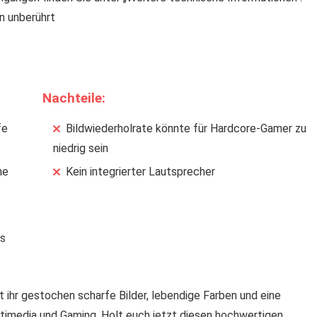
n unberührt
Nachteile:
fe
Bildwiederholrate könnte für Hardcore-Gamer zu
niedrig sein
he
Kein integrierter Lautsprecher
is
 ihr gestochen scharfe Bilder, lebendige Farben und eine
ultimedia und Gaming. Holt euch jetzt diesen hochwertigen