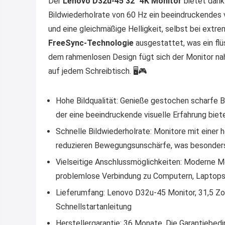
Der
Lenovo D32u-45 32″ 4K Monitor
bietet dank
Bildwiederholrate von 60 Hz ein beeindruckendes v
und eine gleichmäßige Helligkeit, selbst bei ext
FreeSync-Technologie
ausgestattet, was ein flü
dem rahmenlosen Design fügt sich der Monitor naht
auf jedem Schreibtisch. 🖥️🎮
Hohe Bildqualität: Genieße gestochen scharfe B
der eine beeindruckende visuelle Erfahrung biete
Schnelle Bildwiederholrate: Monitore mit einer
reduzieren Bewegungsunschärfe, was besonders 
Vielseitige Anschlussmöglichkeiten: Moderne Mo
problemlose Verbindung zu Computern, Laptops 
Lieferumfang: Lenovo D32u-45 Monitor, 31,5 Zol
Schnellstartanleitung
Herstellergarantie: 36 Monate. Die Garantiebedi