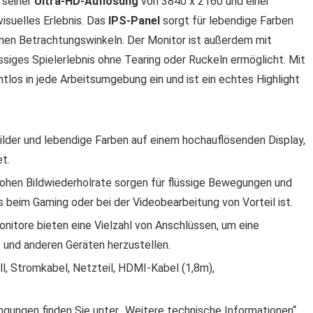
 seiner
Ultra-HD-Auflösung
von 3840 x 2160 und einer
isuelles Erlebnis. Das
IPS-Panel
sorgt für lebendige Farben
remen Betrachtungswinkeln. Der Monitor ist außerdem mit
ssiges Spielerlebnis ohne Tearing oder Ruckeln ermöglicht. Mit
los in jede Arbeitsumgebung ein und ist ein echtes Highlight
ilder und lebendige Farben auf einem hochauflösenden Display,
t.
 hohen Bildwiederholrate sorgen für flüssige Bewegungen und
beim Gaming oder bei der Videobearbeitung von Vorteil ist.
nitore bieten eine Vielzahl von Anschlüssen, um eine
und anderen Geräten herzustellen.
l, Stromkabel, Netzteil, HDMI-Kabel (1,8m),
ngungen finden Sie unter „Weitere technische Informationen“.