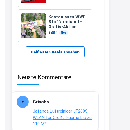
21:37
↩
Kostenloses WWF-
Stoffarmband –
Kerstin
Gratis-Aktion
inklusive Versand
165°
Neu
Bei EDEKA
21:37
↩
Heißesten Deals ansehen
Joachim
Haribo Roadshow / 100 Orte / ab
Neuste Kommentare
29.07
www.haribo.com/de-
de/aktuelles...
13:04
Grischa
↩
Jafända Luftreiniger JF260S
Joachim
WLAN für Große Räume bis zu
110 M²
Ab diesem Jahr gibt es keine