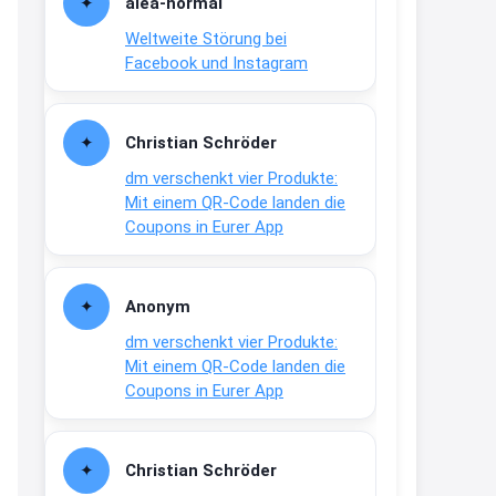
alea-normai
21:27
Weltweite Störung bei
↩
Facebook und Instagram
Joachim
Gratis medizinische Zahncreme
Christian Schröder
www.meineapotheke.de/
dm verschenkt vier Produkte:
2:19
Mit einem QR-Code landen die
↩
Coupons in Eurer App
Joachim
Gratis Lindani Lineal
Anonym
www.linda.de/vorteile/coupons/...
dm verschenkt vier Produkte:
2:21
Mit einem QR-Code landen die
↩
Coupons in Eurer App
Joachim
Gratis Hitzewarn-Aufkleber /
Christian Schröder
verfärbt sich ab 28 Grad /siehe