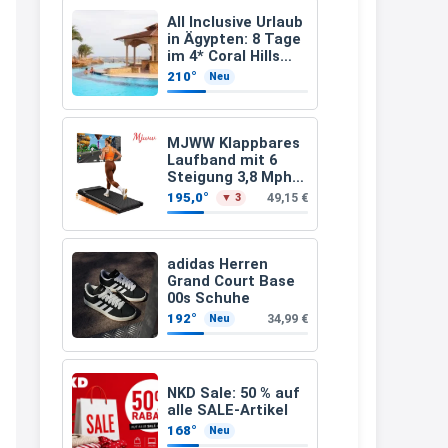
Leinsamen &
Apfelfaser)
müsste schon stornieren und
All Inclusive Urlaub
in Ägypten: 8 Tage
nochmal bestellen, da man
im 4* Coral Hills
Resort Marsa Alam
Rabattcodes oder auch
210°
Neu
inkl. Flüge ab 299 €
Geschenkgutscheine im
p.P.
Warenkorb oder an der Kasse
MJWW Klappbares
VOR dem Kauf einlösen kann.
Laufband mit 6
Steigung 3,8 Mph/6
17:06
Km/h Walking
195,0°
49,15 €
▼ 3
↩
Kerstin
adidas Herren
Grand Court Base
Och siche den Gutschein
00s Schuhe
fürmeggelebaguetts
192°
34,99 €
Neu
21:36
↩
NKD Sale: 50 % auf
Kerstin
alle SALE-Artikel
168°
Neu
Meggle bagett Gutschein code