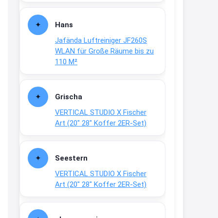
Fielmann-Blinkis mehr / wurde
dauerhaft eingestellt
Hans
www.fielmann-
Jafända Luftreiniger JF260S
group.com/blinkis...
WLAN für Große Räume bis zu
13:44
110 M²
↩
Christian Schröder
Grischa
@Joachim Moin Joachim, schön
VERTICAL STUDIO X Fischer
dich zu sehen, alles gut?
Art (20″ 28″ Koffer 2ER-Set)
15:01
↩
Seestern
Joachim
VERTICAL STUDIO X Fischer
An 01.08. / Sensodyne Rabatt 3€
Art (20″ 28″ Koffer 2ER-Set)
/ max. 15.000
www.erlebe-
haleon.de/#aktuelle...