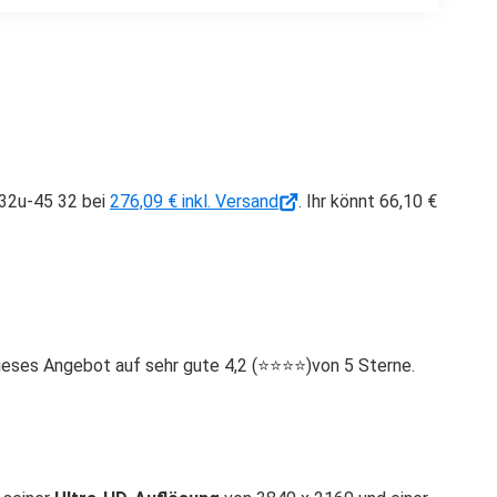
D32u-45 32 bei
276,09 € inkl. Versand
. Ihr könnt 66,10 €
s Angebot auf sehr gute 4,2 (⭐️⭐️⭐️⭐️)von 5 Sterne.