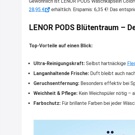
Gewöhnlich ist LENOR PODS Waschkapseln Colorw
28,95 €
erhältlich. Ersparnis: 6,35 €! Das entspr
LENOR PODS Blütentraum – De
Top-Vorteile auf einen Blick:
Ultra-Reinigungskraft:
Selbst hartnäckige
Fle
Langanhaltende Frische:
Duft bleibt auch nac
Geruchsentfernung:
Besonders effektiv bei Sp
Weichheit & Pflege:
Kein Weichspüler nötig – a
Farbschutz:
Für brillante Farben bei jeder Wäs