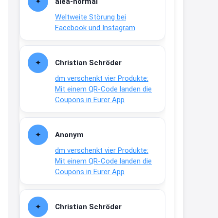
alea-normai
21:27
Weltweite Störung bei
↩
Facebook und Instagram
Joachim
Gratis medizinische Zahncreme
Christian Schröder
www.meineapotheke.de/
dm verschenkt vier Produkte:
2:19
Mit einem QR-Code landen die
↩
Coupons in Eurer App
Joachim
Gratis Lindani Lineal
Anonym
www.linda.de/vorteile/coupons/...
dm verschenkt vier Produkte:
2:21
Mit einem QR-Code landen die
↩
Coupons in Eurer App
Joachim
Gratis Hitzewarn-Aufkleber /
Christian Schröder
verfärbt sich ab 28 Grad /siehe