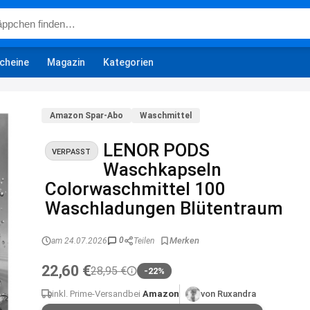
cheine
Magazin
Kategorien
Amazon Spar-Abo
Waschmittel
LENOR PODS
VERPASST
Waschkapseln
Colorwaschmittel 100
Waschladungen Blütentraum
0
am 24.07.2026
Teilen
22,60 €
28,95 €
-22%
inkl. Prime-Versand
bei
Amazon
von Ruxandra