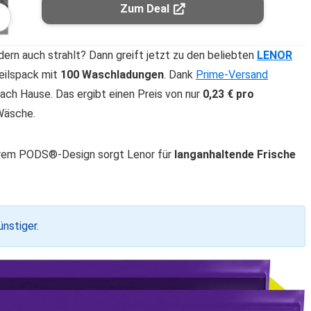
Zum Deal
ndern auch strahlt? Dann greift jetzt zu den beliebten
LENOR
eilspack mit
100 Waschladungen
. Dank
Prime-Versand
ach Hause. Das ergibt einen Preis von nur
0,23 € pro
 Wäsche.
erem PODS®-Design sorgt Lenor für
langanhaltende Frische
nstiger.