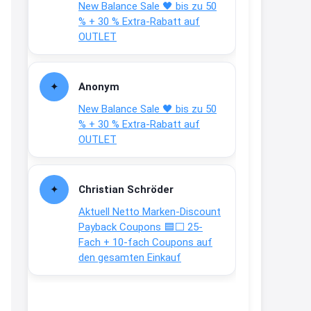
New Balance Sale 🖤 bis zu 50
Text weiter unten
% + 30 % Extra-Rabatt auf
shop.bioeg.de/aufkleber-
OUTLET
achtun...
2:24
Anonym
↩
New Balance Sale 🖤 bis zu 50
Joachim
% + 30 % Extra-Rabatt auf
OUTLET
Gratis personalisierte 7-Tage
Ration Micronährstoffe/ Vitamine
www.dunatura.com/free-trial...
Christian Schröder
2:28
Aktuell Netto Marken-Discount
↩
Payback Coupons 🟦⬜ 25-
Fach + 10-fach Coupons auf
Joachim
den gesamten Einkauf
Gratis 11 versch. Orthomol
Proben
www.orthomol.com/de-
de/service...