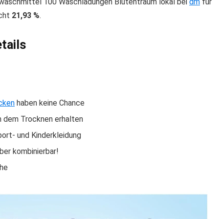
aschmittel 100 Waschladungen Blütentraum lokal bei
dm
für
icht
21,93 %
.
tails
cken
haben keine Chance
h dem Trocknen erhalten
ort- und Kinderkleidung
ber kombinierbar!
che