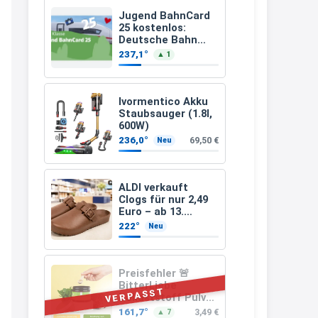
müsste schon stornieren und
Jugend BahnCard
25 kostenlos:
nochmal bestellen, da man
Deutsche Bahn
verschenkt
Rabattcodes oder auch
237,1°
▲ 1
BahnCard an
Geschenkgutscheine im
Kinder und
Jugendliche
Warenkorb oder an der Kasse
Ivormentico Akku
VOR dem Kauf einlösen kann.
Staubsauger (1.8l,
600W)
17:06
236,0°
69,50 €
Neu
↩
Kerstin
ALDI verkauft
Clogs für nur 2,49
Och siche den Gutschein
Euro – ab 13.
fürmeggelebaguetts
August gibt es sie
222°
Neu
in drei Farben
21:36
↩
Preisfehler 🚨
BitterLiebe
Kerstin
VERPASST
Ballaststoff Pulver
(Mix aus
Meggle bagett Gutschein code
161,7°
3,49 €
▲ 7