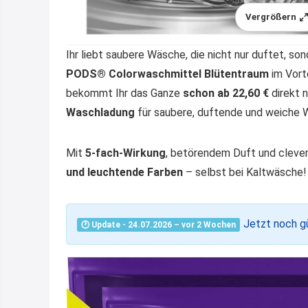
Vergrößern
Ihr liebt saubere Wäsche, die nicht nur duftet, so
PODS® Colorwaschmittel Blütentraum
im Vort
bekommt Ihr das Ganze
schon ab 22,60 €
direkt n
Waschladung
für saubere, duftende und weiche
Mit
5-fach-Wirkung
, betörendem Duft und clev
und leuchtende Farben
– selbst bei Kaltwäsche!
Jetzt noch gü
🕐 Update - 24.07.2026 – vor 2 Wochen