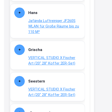
Fielmann-Blinkis mehr / wurde
dauerhaft eingestellt
Hans
www.fielmann-
Jafända Luftreiniger JF260S
group.com/blinkis...
WLAN für Große Räume bis zu
13:44
110 M²
↩
Christian Schröder
Grischa
@Joachim Moin Joachim, schön
VERTICAL STUDIO X Fischer
dich zu sehen, alles gut?
Art (20″ 28″ Koffer 2ER-Set)
15:01
↩
Seestern
Joachim
VERTICAL STUDIO X Fischer
An 01.08. / Sensodyne Rabatt 3€
Art (20″ 28″ Koffer 2ER-Set)
/ max. 15.000
www.erlebe-
haleon.de/#aktuelle...