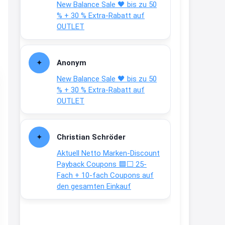
New Balance Sale 🖤 bis zu 50
Text weiter unten
% + 30 % Extra-Rabatt auf
shop.bioeg.de/aufkleber-
OUTLET
achtun...
2:24
Anonym
↩
New Balance Sale 🖤 bis zu 50
Joachim
% + 30 % Extra-Rabatt auf
OUTLET
Gratis personalisierte 7-Tage
Ration Micronährstoffe/ Vitamine
www.dunatura.com/free-trial...
Christian Schröder
2:28
Aktuell Netto Marken-Discount
↩
Payback Coupons 🟦⬜ 25-
Fach + 10-fach Coupons auf
Joachim
den gesamten Einkauf
Gratis 11 versch. Orthomol
Proben
www.orthomol.com/de-
de/service...