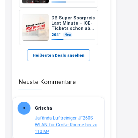
zugelassenen)
21:37
↩
DB Super Sparpreis
Last Minute – ICE-
Kerstin
Tickets schon ab
6,99 Euro statt ab
204°
Neu
Bei EDEKA
17,99 Euro
21:37
↩
Heißesten Deals ansehen
Joachim
Haribo Roadshow / 100 Orte / ab
Neuste Kommentare
29.07
www.haribo.com/de-
de/aktuelles...
13:04
Grischa
↩
Jafända Luftreiniger JF260S
Joachim
WLAN für Große Räume bis zu
110 M²
Ab diesem Jahr gibt es keine