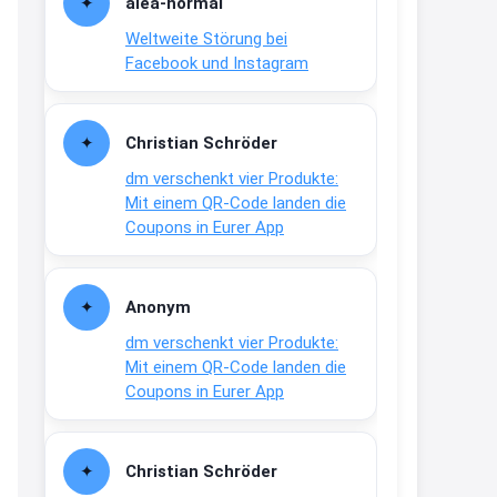
alea-normai
21:27
Weltweite Störung bei
↩
Facebook und Instagram
Joachim
Gratis medizinische Zahncreme
Christian Schröder
www.meineapotheke.de/
dm verschenkt vier Produkte:
2:19
Mit einem QR-Code landen die
↩
Coupons in Eurer App
Joachim
Gratis Lindani Lineal
Anonym
www.linda.de/vorteile/coupons/...
dm verschenkt vier Produkte:
2:21
Mit einem QR-Code landen die
↩
Coupons in Eurer App
Joachim
Gratis Hitzewarn-Aufkleber /
Christian Schröder
verfärbt sich ab 28 Grad /siehe