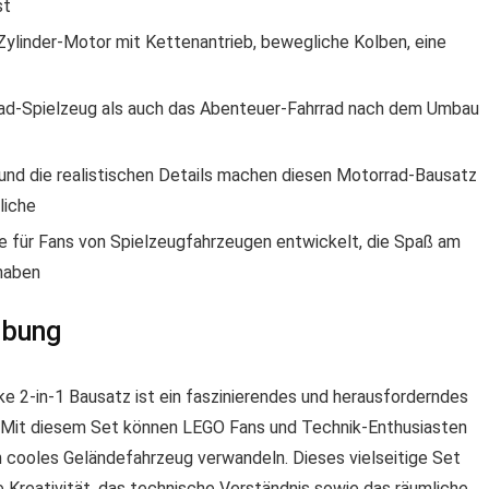
st
ylinder-Motor mit Kettenantrieb, bewegliche Kolben, eine
ad-Spielzeug als auch das Abenteuer-Fahrrad nach dem Umbau
und die realistischen Details machen diesen Motorrad-Bausatz
liche
 für Fans von Spielzeugfahrzeugen entwickelt, die Spaß am
 haben
ibung
 2-in-1 Bausatz ist ein faszinierendes und herausforderndes
e. Mit diesem Set können LEGO Fans und Technik-Enthusiasten
in cooles Geländefahrzeug verwandeln. Dieses vielseitige Set
 Kreativität, das technische Verständnis sowie das räumliche