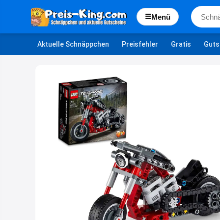
☰
Menü
Aktuelle Schnäppchen
Preisfehler
Gratis
Guts