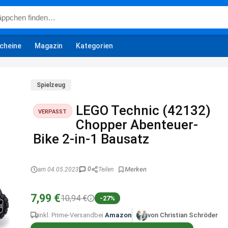
cheine
Magazin
Kategorien
Spielzeug
LEGO Technic (42132)
VERPASST
Chopper Abenteuer-
Bike 2-in-1 Bausatz
0
am 04.05.2023
Teilen
7,99 €
10,94 €
-27%
inkl. Prime-Versand
bei
Amazon
von Christian Schröder