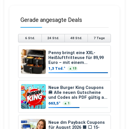
Gerade angesagte Deals
6 Std.
24 Std.
48 Std.
7 Tage
Penny bringt eine XXL-
Heißluftfritteuse für 89,99
Euro – mit einem
besonderen Vorteil
1,3 Tsd.°
▲ 13
Neue Burger King Coupons
🍔 Alle neuen Gutscheine
und Codes als PDF gültig ab
25.07.2026 bis 04.09.2026
663,5°
▲ 1
Neue dm Payback Coupons
für August 2026 🟦 ⬜ 15-