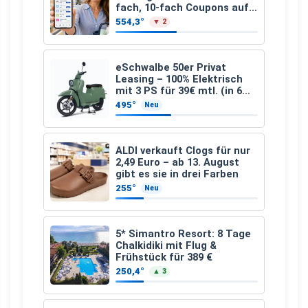
fach, 10-fach Coupons auf
den gesamten Einkauf ab 2
554,3°
▼ 2
€
eSchwalbe 50er Privat
Leasing – 100% Elektrisch
mit 3 PS für 39€ mtl. (in 6
schicken Farben LF: 0.43, 36
495°
Neu
Monate, Bereitstellung:
159,00 €, 2.500 km/Jahr)
ALDI verkauft Clogs für nur
2,49 Euro – ab 13. August
gibt es sie in drei Farben
255°
Neu
5* Simantro Resort: 8 Tage
Chalkidiki mit Flug &
Frühstück für 389 €
250,4°
▲ 3