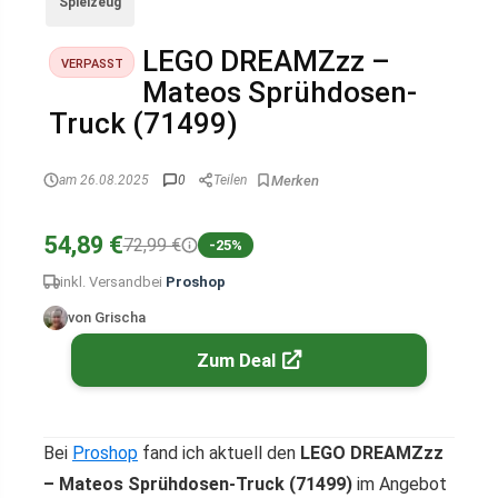
Spielzeug
LEGO DREAMZzz –
VERPASST
Mateos Sprühdosen-
Truck (71499)
am 26.08.2025
0
Teilen
54,89 €
72,99 €
-25%
inkl. Versand
bei
Proshop
von Grischa
Zum Deal
Bei
Proshop
fand ich aktuell den
LEGO DREAMZzz
– Mateos Sprühdosen-Truck (71499)
im Angebot