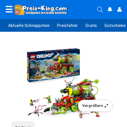
☰
🔔
👤
Aktuelle Schnäppchen
Preisfehler
Gratis
Gutscheine
Vergrößern