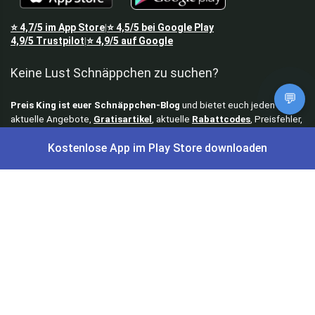
⭐
4,7/5
im App Store
⭐
4,5/5
bei Google Play
|
4,9/5
Trustpilot
⭐
4,9/5
auf Google
|
Keine Lust Schnäppchen zu suchen?
💬
Preis King ist euer Schnäppchen-Blog
und bietet euch jeden Tag
aktuelle Angebote,
Gratisartikel
, aktuelle
Rabattcodes
, Preisfehler,
Cashback
und vieles mehr.
Kostenlose App im Play Store downloaden
Angebote können kurz nach Veröffentlichung vergriffen sein. Irrtümer
und Preisänderungen sind vorbehalten. Alle Preise werden vor der
Veröffentlichung redaktionell durch uns geprüft. Es besteht kein
rechtlicher Anspruch auf den ausgeschriebenen Preis.
Schnäppchen & Angebote
Alle Schnäppchen