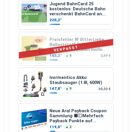
Jugend BahnCard 25
kostenlos: Deutsche Bahn
verschenkt BahnCard an
Kinder und Jugendliche
220,2°
Preisfehler 🚨 BitterLiebe
Ballaststoff Pulver (Mix aus
VERPASST
Flohsamenschalen Inulin
(Präbiotika) Leinsamen &
163,2°
3,49 €
▲ 8
Apfelfaser)
Ivormentico Akku
Staubsauger (1.8l, 600W)
147,8°
69,50 €
▲ 9
Neue Aral Payback Coupon
Sammlung 🟦⬜Mehrfach
Payback Punkte auf
Kraftstoffe und Erdgas
119,0°
▲ 2