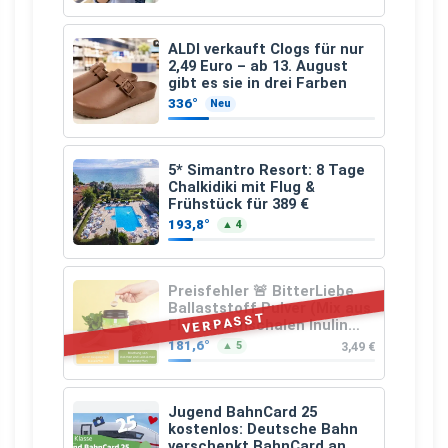
ALDI verkauft Clogs für nur
2,49 Euro – ab 13. August
gibt es sie in drei Farben
336°
Neu
5* Simantro Resort: 8 Tage
Chalkidiki mit Flug &
Frühstück für 389 €
193,8°
▲ 4
Preisfehler 🚨 BitterLiebe
Ballaststoff Pulver (Mix aus
VERPASST
Flohsamenschalen Inulin
(Präbiotika) Leinsamen &
181,6°
3,49 €
▲ 5
Apfelfaser)
Jugend BahnCard 25
kostenlos: Deutsche Bahn
verschenkt BahnCard an