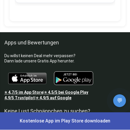
Apps und Bewertungen
Du willst keinen Deal mehr verpassen?
Dann lade unsere Gratis App herunter.
⭐
4,7/5
im App Store
⭐
4,5/5
bei Google Play
|
4,9/5
Trustpilot
⭐
4,9/5
auf Google
|
💬
Keine Lust Schnäppchen zu suchen?
Kostenlose App im Play Store downloaden
Preis King ist euer Schnäppchen-Blog
und bietet euch jeden Tag