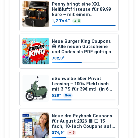
Penny bringt eine XXL-
Heißluftfritteuse für 89,99
Euro – mit einem
besonderen Vorteil
1,7 Tsd.°
▲ 8
Neue Burger King Coupons
🍔 Alle neuen Gutscheine
und Codes als PDF gültig ab
25.07.2026 bis 04.09.2026
782,3°
eSchwalbe 50er Privat
Leasing – 100% Elektrisch
mit 3 PS für 39€ mtl. (in 6
schicken Farben LF: 0.43, 36
528°
Neu
Monate, Bereitstellung:
159,00 €, 2.500 km/Jahr)
Neue dm Payback Coupons
für August 2026 🟦 ⬜ 15-
fach, 10-fach Coupons auf
den gesamten Einkauf ab 2
374,9°
▼ 3
€