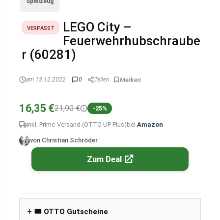
Spielzeug
LEGO City –
VERPASST
Feuerwehrhubschraube
r (60281)
am 13.12.2022
0
Teilen
16,35 €
21,90 €
-25%
inkl. Prime-Versand (OTTO UP Plus)
bei
Amazon
von Christian Schröder
Zum Deal
🎟️ OTTO Gutscheine