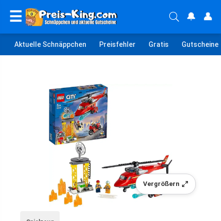
☰
🔔
👤
Aktuelle Schnäppchen
Preisfehler
Gratis
Gutscheine
Vergrößern