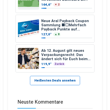
Kinder und Jugendliche
164,6°
▼ 2
Neue Aral Payback Coupon
Sammlung 🟦⬜Mehrfach
Payback Punkte auf
Kraftstoffe und Erdgas
127,0°
▲ 8
Ab 12. August gilt neues
Verpackungsrecht: Das
ändert sich für Euch beim
Einkauf
119,9°
Zurück
Heißesten Deals ansehen
Neuste Kommentare