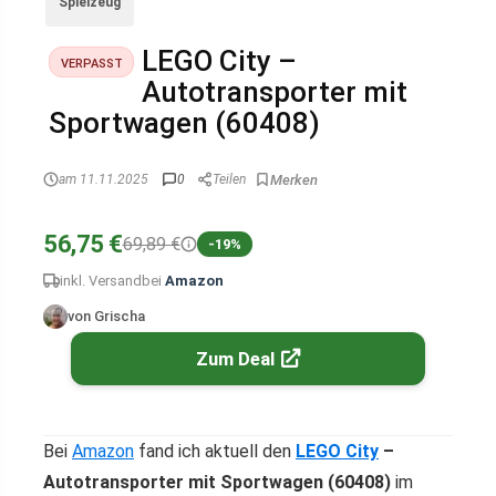
Spielzeug
LEGO City –
VERPASST
Autotransporter mit
Sportwagen (60408)
am 11.11.2025
0
Teilen
56,75 €
69,89 €
-19%
inkl. Versand
bei
Amazon
von Grischa
Zum Deal
Bei
Amazon
fand ich aktuell den
LEGO City
–
Autotransporter mit Sportwagen (60408)
im