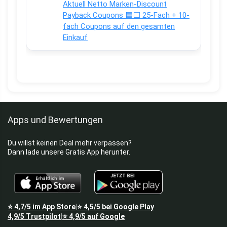
Aktuell Netto Marken-Discount
Payback Coupons 🟦⬜ 25-Fach + 10-
fach Coupons auf den gesamten
Einkauf
Apps und Bewertungen
Du willst keinen Deal mehr verpassen?
Dann lade unsere Gratis App herunter.
⭐
4,7/5
im App Store
⭐
4,5/5
bei Google Play
|
4,9/5
Trustpilot
⭐
4,9/5
auf Google
|