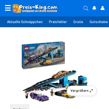
☰
🔔
👤
Aktuelle Schnäppchen
Preisfehler
Gratis
Gutscheine
Vergrößern