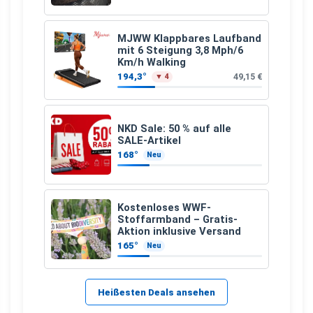
MJWW Klappbares Laufband
mit 6 Steigung 3,8 Mph/6
Km/h Walking
194,3°
49,15 €
▼ 4
NKD Sale: 50 % auf alle
SALE-Artikel
168°
Neu
Kostenloses WWF-
Stoffarmband – Gratis-
Aktion inklusive Versand
165°
Neu
Heißesten Deals ansehen