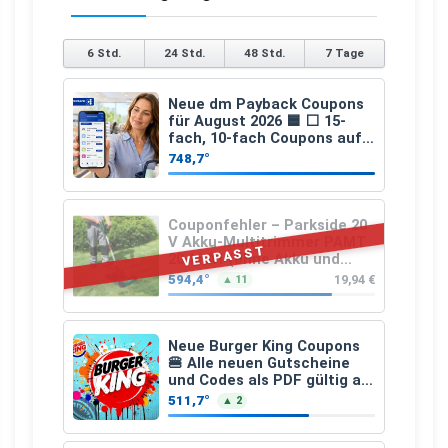
6 Std.
24 Std.
48 Std.
7 Tage
Neue dm Payback Coupons
für August 2026 🟦 ⬜ 15-
fach, 10-fach Coupons auf
den gesamten Einkauf ab 2
748,7°
€
Couponfehler – Parkside 20
V Akku-Multitrimmer PAMT
VERPASST
20-Li A1 (ohne Akku und
Ladegerät)
594,4°
19,94 €
▲ 11
Neue Burger King Coupons
🍔 Alle neuen Gutscheine
und Codes als PDF gültig ab
25.07.2026 bis 04.09.2026
511,7°
▲ 2