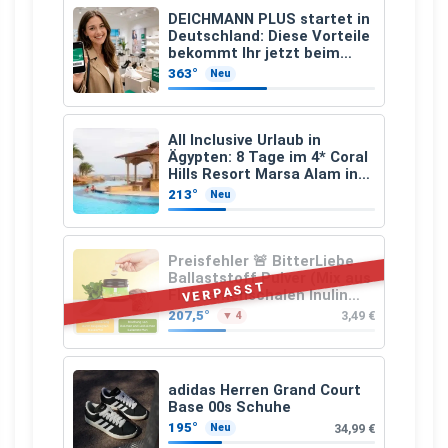
DEICHMANN PLUS startet in
Deutschland: Diese Vorteile
bekommt Ihr jetzt beim
Schuhkauf
363°
Neu
All Inclusive Urlaub in
Ägypten: 8 Tage im 4* Coral
Hills Resort Marsa Alam inkl.
Flüge ab 299 € p.P.
213°
Neu
Preisfehler 🚨 BitterLiebe
Ballaststoff Pulver (Mix aus
VERPASST
Flohsamenschalen Inulin
(Präbiotika) Leinsamen &
207,5°
3,49 €
▼ 4
Apfelfaser)
adidas Herren Grand Court
Base 00s Schuhe
195°
34,99 €
Neu