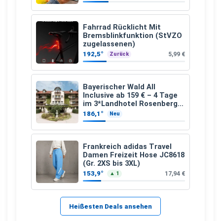
Fahrrad Rücklicht Mit
Bremsblinkfunktion (StVZO
zugelassenen)
192,5°
5,99 €
Zurück
Bayerischer Wald All
Inclusive ab 159 € – 4 Tage
im 3*Landhotel Rosenberger
mit Wellness
186,1°
Neu
Frankreich adidas Travel
Damen Freizeit Hose JC8618
(Gr. 2XS bis 3XL)
153,9°
17,94 €
▲ 1
Heißesten Deals ansehen