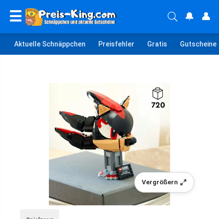
☰
🔔
👤
Aktuelle Schnäppchen
Preisfehler
Gratis
Gutscheine
Vergrößern