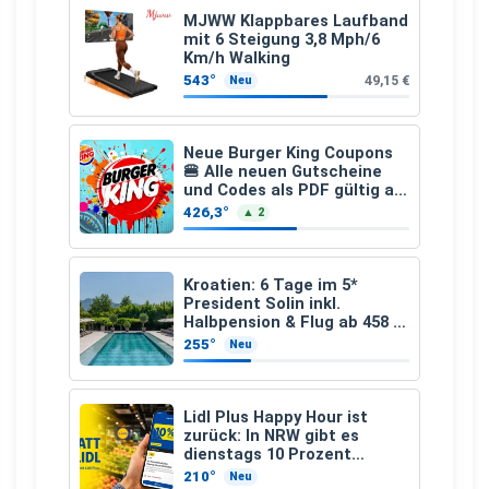
MJWW Klappbares Laufband
mit 6 Steigung 3,8 Mph/6
Km/h Walking
543°
49,15 €
Neu
Neue Burger King Coupons
🍔 Alle neuen Gutscheine
und Codes als PDF gültig ab
25.07.2026 bis 04.09.2026
426,3°
▲ 2
Kroatien: 6 Tage im 5*
President Solin inkl.
Halbpension & Flug ab 458 €
pro Person
255°
Neu
Lidl Plus Happy Hour ist
zurück: In NRW gibt es
dienstags 10 Prozent
Rabatt
210°
Neu