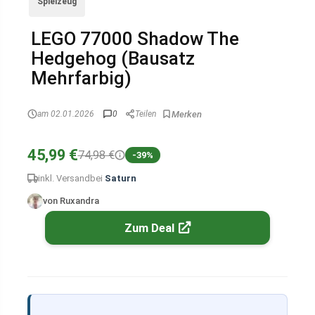
Spielzeug
LEGO 77000 Shadow The
Hedgehog (Bausatz
Mehrfarbig)
am 02.01.2026
0
Teilen
45,99 €
74,98 €
-39%
inkl. Versand
bei
Saturn
von Ruxandra
Zum Deal