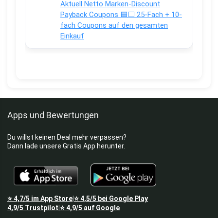
Aktuell Netto Marken-Discount
Payback Coupons 🟦⬜ 25-Fach + 10-
fach Coupons auf den gesamten
Einkauf
Apps und Bewertungen
Du willst keinen Deal mehr verpassen?
Dann lade unsere Gratis App herunter.
⭐
4,7/5
im App Store
⭐
4,5/5
bei Google Play
|
4,9/5
Trustpilot
⭐
4,9/5
auf Google
|