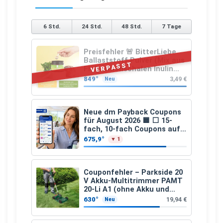
6 Std.
24 Std.
48 Std.
7 Tage
Preisfehler 🚨 BitterLiebe
Ballaststoff Pulver (Mix aus
VERPASST
Flohsamenschalen Inulin
(Präbiotika) Leinsamen &
849°
3,49 €
Neu
Apfelfaser)
Neue dm Payback Coupons
für August 2026 🟦 ⬜ 15-
fach, 10-fach Coupons auf
den gesamten Einkauf ab 2
675,9°
▼ 1
€
Couponfehler – Parkside 20
V Akku-Multitrimmer PAMT
20-Li A1 (ohne Akku und
Ladegerät)
630°
19,94 €
Neu