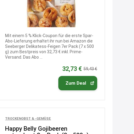
2:35
↩
Joachim
Mit einem 5 % Klick-Coupon für die erste Spar-
Gratis Campari Spritz / Aperol
Abo-Lieferung erhaltet ihr nun bei Amazon die
Spritz für Gastronomie
gratis-
Seeberger Delikatess-Feigen 7er Pack (7 x 500
aperitivo.de/
g) zum Bestpreis von 32,73 € inkl. Prime-
Versand. Das Abo ...
2:38
32,73 €
59,43 €
↩
Strandnixe
Zum Deal
Das Koffersez gibt es nicht mehr
zu dem Preis
8:31
↩
TROCKENOBST & -GEMÜSE
Happy Belly Gojibeeren
Strandnixe