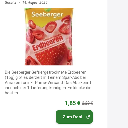
Fielmann-Blinkis mehr / wurde
Grischa
14. August 2025
dauerhaft eingestellt
www.fielmann-
group.com/blinkis...
13:44
↩
Christian Schröder
@Joachim Moin Joachim, schön
dich zu sehen, alles gut?
Die Seeberger Gefriergetrocknete Erdbeeren
(15g) gibt es derzeit mit einem Spar-Abo bei
15:01
Amazon für inkl. Prime-Versand. Das Abo könnt
↩
ihr nach der 1. Lieferung kündigen. Entdecke die
besten ...
Joachim
1,85 €
2,29 €
An 01.08. / Sensodyne Rabatt 3€
/ max. 15.000
www.erlebe-
Zum Deal
haleon.de/#aktuelle...