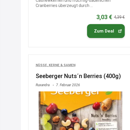
Cashewkernen und fruchtig-säuerlichen
Cranberries überzeugt durch ...
3,03 €
4,39 €
Zum Deal
NÜSSE, KERNE & SAMEN
Seeberger Nuts´n Berries (400g)
Ruxandra
7. Februar 2026