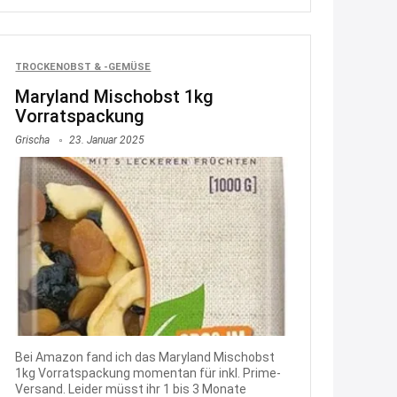
21:27
↩
Joachim
TROCKENOBST & -GEMÜSE
Maryland Mischobst 1kg
Gratis medizinische Zahncreme
Vorratspackung
www.meineapotheke.de/
Grischa
23. Januar 2025
2:19
↩
Joachim
Gratis Lindani Lineal
www.linda.de/vorteile/coupons/...
2:21
↩
Joachim
Bei Amazon fand ich das Maryland Mischobst
Gratis Hitzewarn-Aufkleber /
1kg Vorratspackung momentan für inkl. Prime-
Versand. Leider müsst ihr 1 bis 3 Monate
verfärbt sich ab 28 Grad /siehe