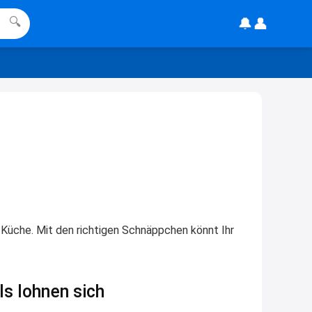
gesehen, mitten im Lesen hab ich
🔔
👤
🔍
dne \"Username\" gelesen.
16:36
↩
DE
habe einen wunschgutschein ims
chrank gefunden und möchte
wissen ob dieser noch gültig ist
11:48
↩
Christian Schröder
 Küche. Mit den richtigen Schnäppchen könnt Ihr
@DE Hey, geh einfach mal auf die
Seite von Wusnchgutschein und
gebe dort den Code ein,
s lohnen sich
11:56