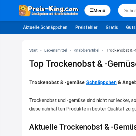
☰
Menü
Aktuelle Schnäppchen
Preisfehler
Gratis
Guts
Start
-
Lebensmittel
-
Knabberartikel
-
Trockenobst & 
Top Trockenobst & -Gemüs
Trockenobst & -gemüse
Schnäppchen
& Angeb
Trockenobst und -gemüse sind nicht nur lecker, s
diese nahrhaften Produkte in bester Qualität zu g
Aktuelle Trockenobst & -Gemüs