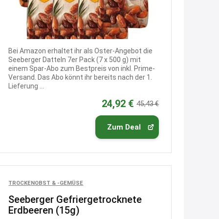
21:37
↩
Kerstin
Bei Amazon erhaltet ihr als Oster-Angebot die
Bei EDEKA
Seeberger Datteln 7er Pack (7 x 500 g) mit
einem Spar-Abo zum Bestpreis von inkl. Prime-
21:37
Versand. Das Abo könnt ihr bereits nach der 1.
Lieferung ...
↩
24,92 €
45,43 €
Joachim
Haribo Roadshow / 100 Orte / ab
Zum Deal
29.07
www.haribo.com/de-
de/aktuelles...
13:04
↩
TROCKENOBST & -GEMÜSE
Joachim
Seeberger Gefriergetrocknete
Erdbeeren (15g)
Ab diesem Jahr gibt es keine