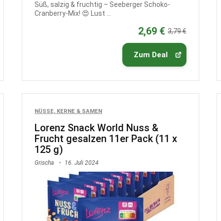
Süß, salzig & fruchtig – Seeberger Schoko-
Cranberry-Mix! 😍 Lust ...
2,69 €
3,79 €
Zum Deal
NÜSSE, KERNE & SAMEN
Lorenz Snack World Nuss &
Frucht gesalzen 11er Pack (11 x
125 g)
Grischa
16. Juli 2024