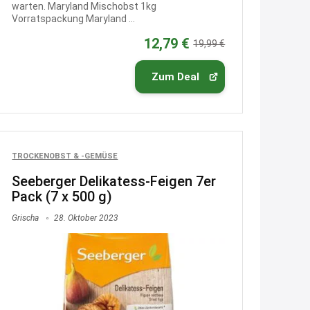
warten. Maryland Mischobst 1kg
Text weiter unten
Vorratspackung Maryland ...
shop.bioeg.de/aufkleber-
12,79 €
19,99 €
achtun...
Zum Deal
2:24
↩
Joachim
Gratis personalisierte 7-Tage
TROCKENOBST & -GEMÜSE
Ration Micronährstoffe/ Vitamine
www.dunatura.com/free-trial...
Seeberger Delikatess-Feigen 7er
Pack (7 x 500 g)
2:28
Grischa
28. Oktober 2023
↩
Joachim
Gratis 11 versch. Orthomol
Proben
www.orthomol.com/de-
de/service...