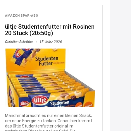
↩
Katalin
AMAZON SPAR-ABO
Hallo, ich habe ein Problem.
ültje Studentenfutter mit Rosinen
20 Stück (20x50g)
13:09
↩
Christian Schröder
15. März 2026
Katalin
wie löse ich mein Gutschein ein,
was bereits bezahlt worden ist?
13:10
↩
Grischa
@Katalin Bei welchen Shop ?
Allgemein kann man keine
Manchmal braucht es nur einen kleinen Snack,
um neue Energie zu tanken. Genau hier kommt
Gutscheine nach einem Kauf
das ültje Studentenfutter original im
einlösen, soweit ich weiß. Man