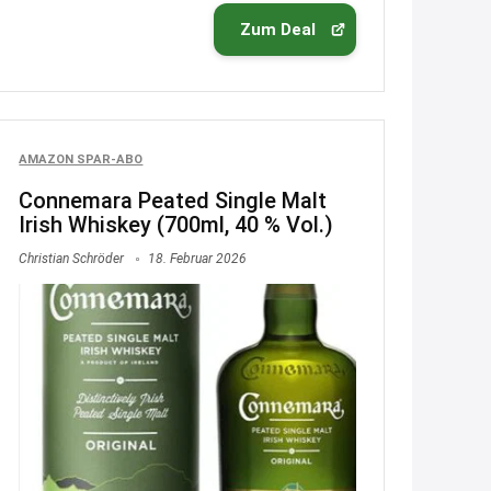
Text weiter unten
Zum Deal
shop.bioeg.de/aufkleber-
achtun...
2:24
↩
AMAZON SPAR-ABO
Joachim
Connemara Peated Single Malt
Irish Whiskey (700ml, 40 % Vol.)
Gratis personalisierte 7-Tage
Ration Micronährstoffe/ Vitamine
Christian Schröder
18. Februar 2026
www.dunatura.com/free-trial...
2:28
↩
Joachim
Gratis 11 versch. Orthomol
Proben
www.orthomol.com/de-
de/service...