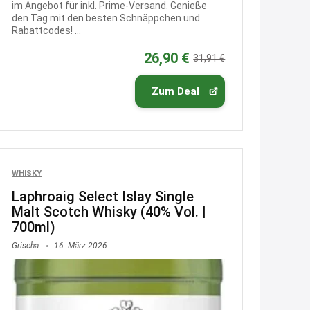
im Angebot für inkl. Prime-Versand. Genieße
21:37
den Tag mit den besten Schnäppchen und
Rabattcodes! ...
↩
26,90 €
31,91 €
Kerstin
Bei EDEKA
Zum Deal
21:37
↩
Joachim
Haribo Roadshow / 100 Orte / ab
WHISKY
29.07
www.haribo.com/de-
Laphroaig Select Islay Single
de/aktuelles...
Malt Scotch Whisky (40% Vol. |
700ml)
13:04
Grischa
16. März 2026
↩
Joachim
Ab diesem Jahr gibt es keine