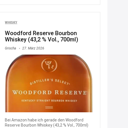
müsste schon stornieren und
nochmal bestellen, da man
Rabattcodes oder auch
WHISKY
Geschenkgutscheine im
Woodford Reserve Bourbon
Warenkorb oder an der Kasse
Whiskey (43,2 % Vol., 700ml)
VOR dem Kauf einlösen kann.
Grischa
27. März 2026
17:06
↩
Kerstin
Och siche den Gutschein
fürmeggelebaguetts
21:36
↩
Kerstin
Bei Amazon habe ich gerade den Woodford
Meggle bagett Gutschein code
Reserve Bourbon Whiskey (43,2 % Vol., 700ml)