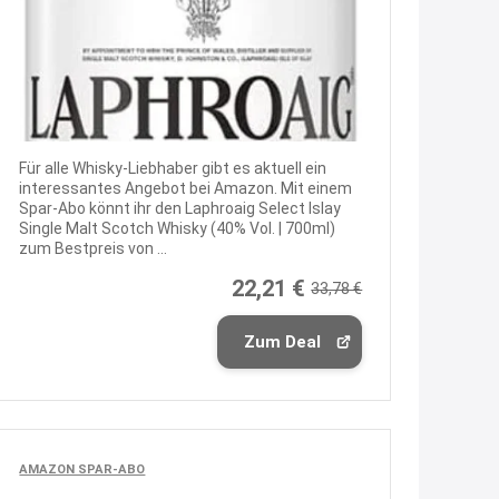
Fielmann-Blinkis mehr / wurde
dauerhaft eingestellt
www.fielmann-
group.com/blinkis...
13:44
↩
Für alle Whisky-Liebhaber gibt es aktuell ein
interessantes Angebot bei Amazon. Mit einem
Christian Schröder
Spar-Abo könnt ihr den Laphroaig Select Islay
Single Malt Scotch Whisky (40% Vol. | 700ml)
@Joachim Moin Joachim, schön
zum Bestpreis von ...
dich zu sehen, alles gut?
22,21 €
33,78 €
15:01
↩
Zum Deal
Joachim
An 01.08. / Sensodyne Rabatt 3€
/ max. 15.000
www.erlebe-
AMAZON SPAR-ABO
haleon.de/#aktuelle...