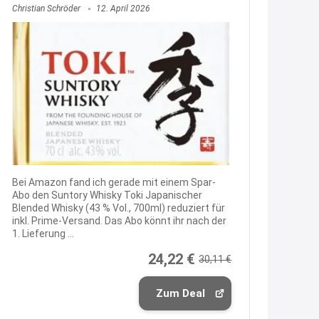
↩
Christian Schröder
12. April 2026
Katalin
Hallo, ich habe ein Problem.
13:09
↩
Katalin
wie löse ich mein Gutschein ein,
was bereits bezahlt worden ist?
Bei Amazon fand ich gerade mit einem Spar-
13:10
Abo den Suntory Whisky Toki Japanischer
Blended Whisky (43 % Vol., 700ml) reduziert für
↩
inkl. Prime-Versand. Das Abo könnt ihr nach der
1. Lieferung ...
Grischa
24,22 €
@Katalin Bei welchen Shop ?
30,11 €
Allgemein kann man keine
Zum Deal
Gutscheine nach einem Kauf
einlösen, soweit ich weiß. Man