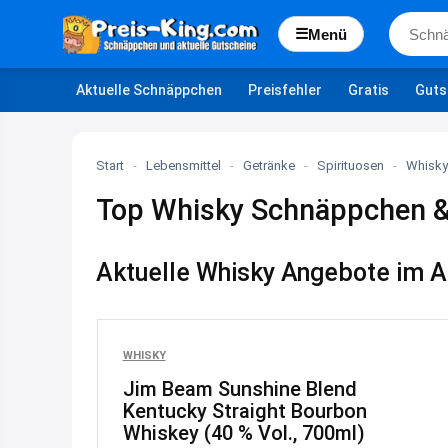
☰
Menü
Aktuelle Schnäppchen
Preisfehler
Gratis
Guts
Start
-
Lebensmittel
-
Getränke
-
Spirituosen
-
Whisky
Top Whisky Schnäppchen 
Aktuelle Whisky Angebote im Au
WHISKY
Jim Beam Sunshine Blend
Kentucky Straight Bourbon
Whiskey (40 % Vol., 700ml)