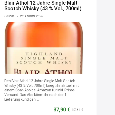
Blair Athol 12 Jahre Single Malt
21:27
Scotch Whisky (43 % Vol., 700ml)
↩
Grischa
28. Februar 2026
Joachim
Gratis medizinische Zahncreme
www.meineapotheke.de/
2:19
↩
Joachim
Gratis Lindani Lineal
www.linda.de/vorteile/coupons/...
Den Blair Athol 12 Jahre Single Malt Scotch
2:21
Whisky (43 % Vol., 700ml) kriegt ihr aktuell mit
↩
einem Spar-Abo bei Amazon für inkl. Prime-
Versand. Das Abo könnt ihr nach der 1.
Joachim
Lieferung kündigen. ...
Gratis Hitzewarn-Aufkleber /
37,90 €
52,85 €
verfärbt sich ab 28 Grad /siehe