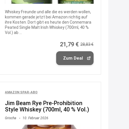
2:35
Whiskey Freunde und alle die es werden wollen,
↩
kommen gerade jetzt bei Amazon richtig auf
ihre Kosten. Dort gibt es heute den Connemara
Joachim
Peated Single Malt Irish Whiskey (700ml, 40 %
Vol.) ab ...
Gratis Campari Spritz / Aperol
Spritz für Gastronomie
gratis-
21,79 €
28,83 €
aperitivo.de/
Zum Deal
2:38
↩
Strandnixe
Das Koffersez gibt es nicht mehr
AMAZON SPAR-ABO
zu dem Preis
Jim Beam Rye Pre-Prohibition
8:31
Style Whiskey (700ml, 40 % Vol.)
↩
Grischa
10. Februar 2026
Strandnixe