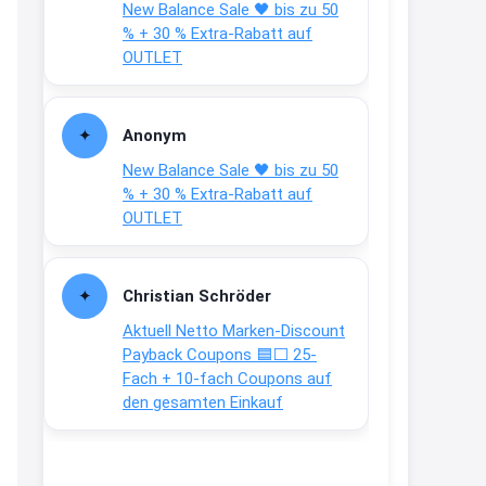
New Balance Sale 🖤 bis zu 50
Text weiter unten
% + 30 % Extra-Rabatt auf
shop.bioeg.de/aufkleber-
OUTLET
achtun...
2:24
Anonym
↩
New Balance Sale 🖤 bis zu 50
Joachim
% + 30 % Extra-Rabatt auf
OUTLET
Gratis personalisierte 7-Tage
Ration Micronährstoffe/ Vitamine
www.dunatura.com/free-trial...
Christian Schröder
2:28
Aktuell Netto Marken-Discount
↩
Payback Coupons 🟦⬜ 25-
Fach + 10-fach Coupons auf
Joachim
den gesamten Einkauf
Gratis 11 versch. Orthomol
Proben
www.orthomol.com/de-
de/service...