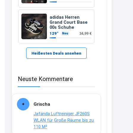
zugelassenen)
21:37
↩
adidas Herren
Grand Court Base
Kerstin
00s Schuhe
129°
34,99 €
Neu
Bei EDEKA
21:37
↩
Heißesten Deals ansehen
Joachim
Haribo Roadshow / 100 Orte / ab
Neuste Kommentare
29.07
www.haribo.com/de-
de/aktuelles...
13:04
Grischa
↩
Jafända Luftreiniger JF260S
Joachim
WLAN für Große Räume bis zu
110 M²
Ab diesem Jahr gibt es keine