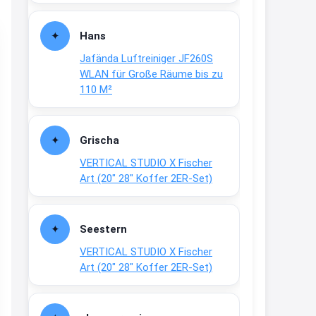
Fielmann-Blinkis mehr / wurde
dauerhaft eingestellt
Hans
www.fielmann-
Jafända Luftreiniger JF260S
group.com/blinkis...
WLAN für Große Räume bis zu
13:44
110 M²
↩
Christian Schröder
Grischa
@Joachim Moin Joachim, schön
VERTICAL STUDIO X Fischer
dich zu sehen, alles gut?
Art (20″ 28″ Koffer 2ER-Set)
15:01
↩
Seestern
Joachim
VERTICAL STUDIO X Fischer
An 01.08. / Sensodyne Rabatt 3€
Art (20″ 28″ Koffer 2ER-Set)
/ max. 15.000
www.erlebe-
haleon.de/#aktuelle...