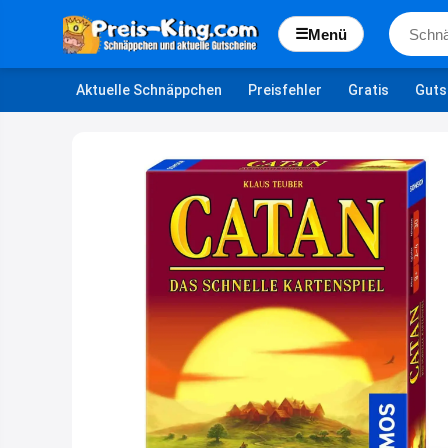
☰
Menü
Aktuelle Schnäppchen
Preisfehler
Gratis
Guts