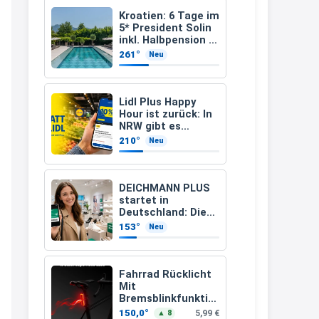
müsste schon stornieren und
Kroatien: 6 Tage im
5* President Solin
nochmal bestellen, da man
inkl. Halbpension &
Flug ab 458 € pro
Rabattcodes oder auch
261°
Neu
Person
Geschenkgutscheine im
Warenkorb oder an der Kasse
Lidl Plus Happy
VOR dem Kauf einlösen kann.
Hour ist zurück: In
NRW gibt es
17:06
dienstags 10
210°
Neu
Prozent Rabatt
↩
Kerstin
DEICHMANN PLUS
startet in
Och siche den Gutschein
Deutschland: Diese
fürmeggelebaguetts
Vorteile bekommt
153°
Neu
Ihr jetzt beim
21:36
Schuhkauf
↩
Fahrrad Rücklicht
Mit
Kerstin
Bremsblinkfunktio
n (StVZO
Meggle bagett Gutschein code
150,0°
5,99 €
▲ 8