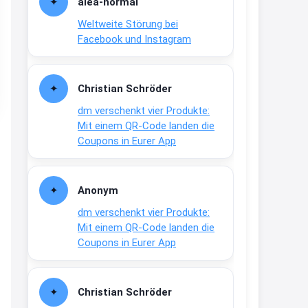
alea-normai
21:27
Weltweite Störung bei
↩
Facebook und Instagram
Joachim
Gratis medizinische Zahncreme
Christian Schröder
www.meineapotheke.de/
dm verschenkt vier Produkte:
2:19
Mit einem QR-Code landen die
↩
Coupons in Eurer App
Joachim
Gratis Lindani Lineal
Anonym
www.linda.de/vorteile/coupons/...
dm verschenkt vier Produkte:
2:21
Mit einem QR-Code landen die
↩
Coupons in Eurer App
Joachim
Gratis Hitzewarn-Aufkleber /
Christian Schröder
verfärbt sich ab 28 Grad /siehe