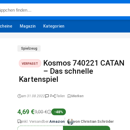
cheine
Magazin
Kategorien
Spielzeug
Kosmos 740221 CATAN
VERPASST
– Das schnelle
Kartenspiel
0
am 31.08.2022
Teilen
4,69 €
9,00 €
-48%
inkl. Versand
bei
Amazon
von Christian Schröder