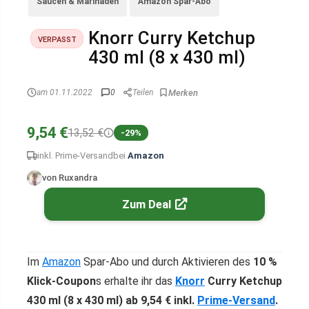
Saucen & Marinaden
Amazon Spar-Abo
Knorr Curry Ketchup
VERPASST
430 ml (8 x 430 ml)
am 01.11.2022
0
Teilen
9,54 €
13,52 €
-29%
inkl. Prime-Versand
bei
Amazon
von Ruxandra
Zum Deal
Im
Amazon
Spar-Abo und durch Aktivieren des
10 %
Klick-Coupon
s erhalte ihr das
Knorr
Curry Ketchup
430 ml (8 x 430 ml) ab 9,54 € inkl.
Prime-Versand
.