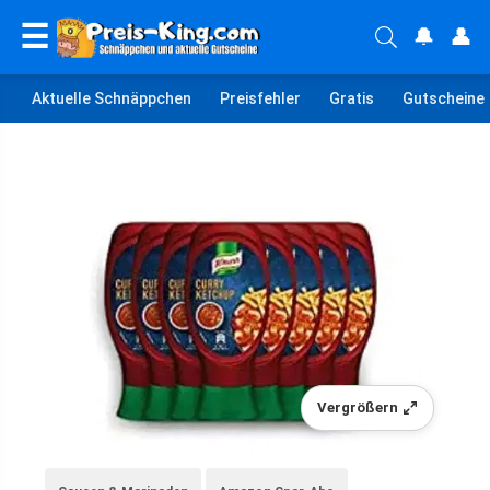
☰
🔔
👤
Aktuelle Schnäppchen
Preisfehler
Gratis
Gutscheine
Vergrößern