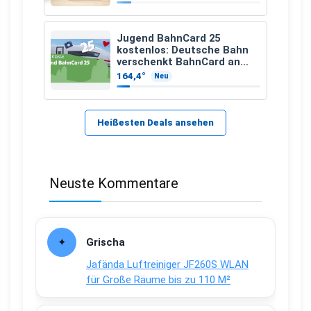
Jugend BahnCard 25
kostenlos: Deutsche Bahn
verschenkt BahnCard an
Kinder und Jugendliche
164,4°
Neu
Heißesten Deals ansehen
Neuste Kommentare
Grischa
Jafända Luftreiniger JF260S WLAN
für Große Räume bis zu 110 M²