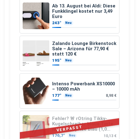
Ab 13. August bei Aldi: Diese
Funkklingel kostet nur 3,49
Euro
243°
Neu
Zalando Lounge Birkenstock
Sale – Arizona für 77,90 €
statt 120 €
195°
Neu
Intenso Powerbank XS10000
– 10000 mAh
177°
8,98 €
Neu
Fehler? 🚨 rOtring Tikky-
Kugelschreiber blaue Tinte
VERPASST
mittlere Spitze blau (1,0
mm – 12 Stück)
176,7°
10,13 €
Neu