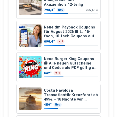
Ablagetisch aus
Akazienholz 12-teilig
798,4°
255,45 €
Neu
Neue dm Payback Coupons
für August 2026 🟦 ⬜ 15-
fach, 10-fach Coupons auf
den gesamten Einkauf ab 2
690,4°
▼ 2
€
Neue Burger King Coupons
🍔 Alle neuen Gutscheine
und Codes als PDF gültig ab
25.07.2026 bis 04.09.2026
642°
▼ 1
Costa Favolosa
Transatlantik-Kreuzfahrt ab
499€ – 18 Nächte von
Hamburg nach Guadeloupe
459°
Neu