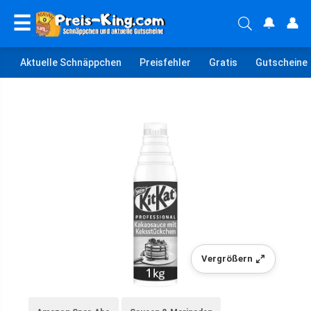
☰
🔔
👤
Aktuelle Schnäppchen
Preisfehler
Gratis
Gutscheine
Vergrößern