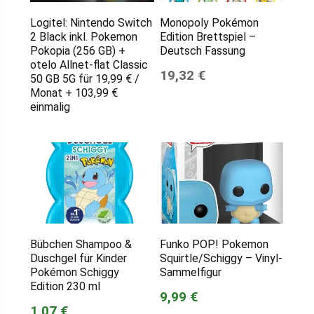
Logitel: Nintendo Switch
Monopoly Pokémon
2 Black inkl. Pokemon
Edition Brettspiel –
Pokopia (256 GB) +
Deutsch Fassung
otelo Allnet-flat Classic
19,32 €
50 GB 5G für 19,99 € /
Monat + 103,99 €
einmalig
Bübchen Shampoo &
Funko POP! Pokemon
Duschgel für Kinder
Squirtle/Schiggy – Vinyl-
Pokémon Schiggy
Sammelfigur
Edition 230 ml
9,99 €
1,07 €