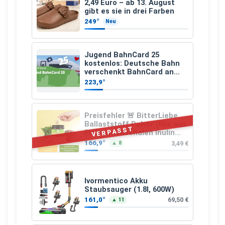
2,49 Euro – ab 13. August
gibt es sie in drei Farben
249°
Neu
Jugend BahnCard 25
kostenlos: Deutsche Bahn
verschenkt BahnCard an
Kinder und Jugendliche
223,9°
Preisfehler 🚨 BitterLiebe
Ballaststoff Pulver (Mix aus
VERPASST
Flohsamenschalen Inulin
(Präbiotika) Leinsamen &
166,9°
3,49 €
▲ 8
Apfelfaser)
Ivormentico Akku
Staubsauger (1.8l, 600W)
161,0°
69,50 €
▲ 11