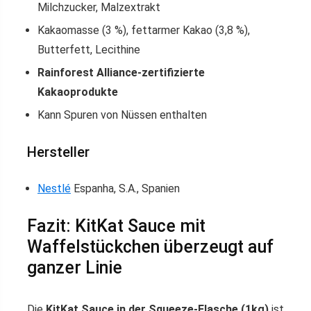
Milchzucker, Malzextrakt
Kakaomasse (3 %), fettarmer Kakao (3,8 %),
Butterfett, Lecithine
Rainforest Alliance-zertifizierte
Kakaoprodukte
Kann Spuren von Nüssen enthalten
Hersteller
Nestlé
Espanha, S.A., Spanien
Fazit: KitKat Sauce mit
Waffelstückchen überzeugt auf
ganzer Linie
Die
KitKat Sauce in der Squeeze-Flasche (1kg)
ist