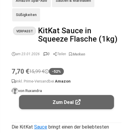
Amazon Spar-Abo
Saucen & Marinaden
Süßigkeiten
KitKat Sauce in
VERPASST
Squeeze Flasche (1kg)
am 23.01.2026
0
Teilen
7,70 €
15,99 €
-52%
inkl. Prime-Versand
bei
Amazon
von Ruxandra
Zum Deal
Die KitKat
Sauce
bringt einen der beliebtesten