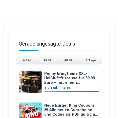
Gerade angesagte Deals
6 Std.
24 Std.
48 Std.
7 Tage
Penny bringt eine XXL-
Heißluftfritteuse für 89,99
Euro – mit einem
besonderen Vorteil
1,2 Tsd.°
▲ 16
Neue Burger King Coupons
🍔 Alle neuen Gutscheine
und Codes als PDF gültig ab