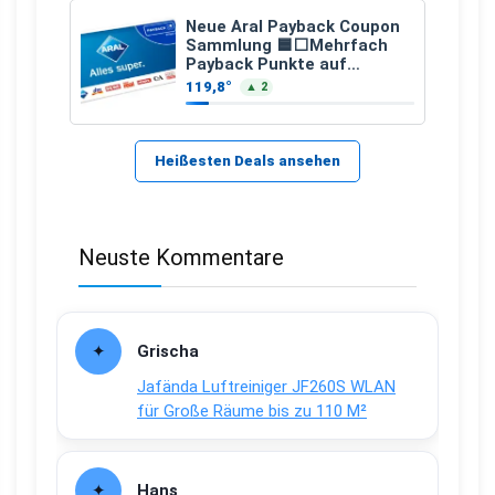
Neue Aral Payback Coupon
Sammlung 🟦⬜Mehrfach
Payback Punkte auf
Kraftstoffe und Erdgas
119,8°
▲ 2
Heißesten Deals ansehen
Neuste Kommentare
Grischa
Jafända Luftreiniger JF260S WLAN
für Große Räume bis zu 110 M²
Hans