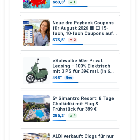
25.07.2026 bis 04.09.2026
663,3°
▲ 1
Neue dm Payback Coupons
für August 2026 🟦 ⬜ 15-
fach, 10-fach Coupons auf
den gesamten Einkauf ab 2
575,5°
▼ 2
€
eSchwalbe 50er Privat
Leasing – 100% Elektrisch
mit 3 PS für 39€ mtl. (in 6
schicken Farben LF: 0.43, 36
495°
Neu
Monate, Bereitstellung:
159,00 €, 2.500 km/Jahr)
5* Simantro Resort: 8 Tage
Chalkidiki mit Flug &
Frühstück für 389 €
256,2°
▲ 4
ALDI verkauft Clogs für nur