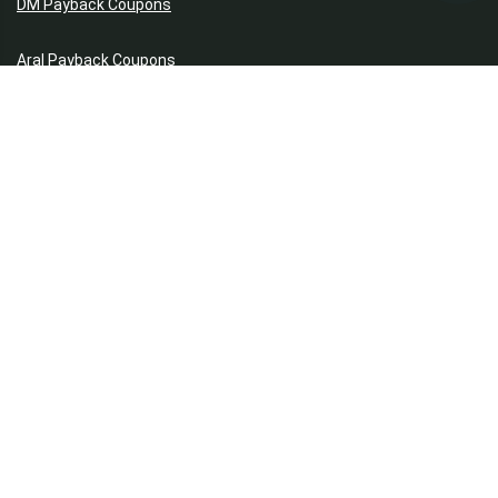
DM Payback Coupons
Aral Payback Coupons
Edeka Payback Coupon
Burger King Gutscheine
Preisfehler, Gratisartikel, Cashback & Events
Preisfehler aktuell
Gratisartikel
Cashback Deals