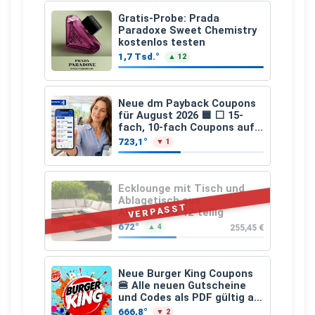
Gratis-Probe: Prada
Paradoxe Sweet Chemistry
kostenlos testen
1,7 Tsd.°
▲ 12
Neue dm Payback Coupons
für August 2026 🟦 ⬜ 15-
fach, 10-fach Coupons auf
den gesamten Einkauf ab 2
723,1°
▼ 1
€
Ecklounge mit Tisch und
Ablagetisch aus
VERPASST
Akazienholz 12-teilig
672°
255,45 €
▲ 4
Neue Burger King Coupons
🍔 Alle neuen Gutscheine
und Codes als PDF gültig ab
25.07.2026 bis 04.09.2026
666,8°
▼ 2