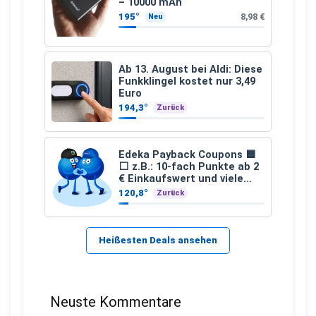
– 10000 mAh
195°
8,98 €
Neu
Ab 13. August bei Aldi: Diese
Funkklingel kostet nur 3,49
Euro
194,3°
Zurück
Edeka Payback Coupons 🟦
⬜ z.B.: 10-fach Punkte ab 2
€ Einkaufswert und viele
weitere
120,8°
Zurück
Heißesten Deals ansehen
Neuste Kommentare