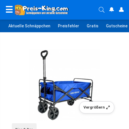
☰
🔔
👤
Aktuelle Schnäppchen
Preisfehler
Gratis
Gutscheine
Vergrößern