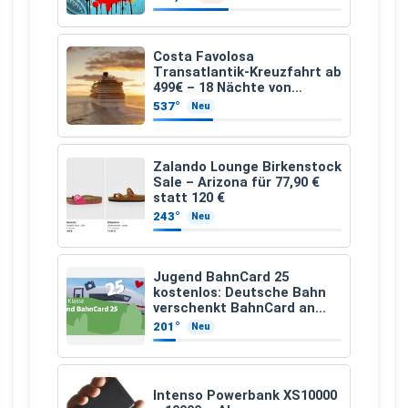
Costa Favolosa
Transatlantik-Kreuzfahrt ab
499€ – 18 Nächte von
Hamburg nach Guadeloupe
537°
Neu
Zalando Lounge Birkenstock
Sale – Arizona für 77,90 €
statt 120 €
243°
Neu
Jugend BahnCard 25
kostenlos: Deutsche Bahn
verschenkt BahnCard an
Kinder und Jugendliche
201°
Neu
Intenso Powerbank XS10000