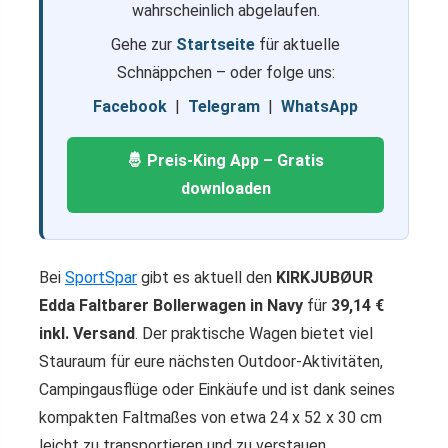
wahrscheinlich abgelaufen.
Gehe zur
Startseite
für aktuelle
Schnäppchen – oder folge uns:
Facebook
|
Telegram
|
WhatsApp
🤴 Preis-King App – Gratis
downloaden
Bei
SportSpar
gibt es aktuell den
KIRKJUBØUR
Edda Faltbarer Bollerwagen in Navy
für
39,14 €
inkl. Versand
. Der praktische Wagen bietet viel
Stauraum für eure nächsten Outdoor-Aktivitäten,
Campingausflüge oder Einkäufe und ist dank seines
kompakten Faltmaßes von etwa 24 x 52 x 30 cm
leicht zu transportieren und zu verstauen.