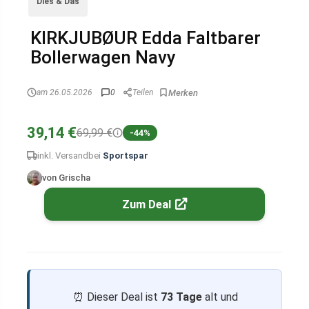
Dies & Das
KIRKJUBØUR Edda Faltbarer
Bollerwagen Navy
am 26.05.2026
0
Teilen
39,14 €
69,99 €
-44%
inkl. Versand
bei
Sportspar
von Grischa
Zum Deal
⏰ Dieser Deal ist
73 Tage
alt und