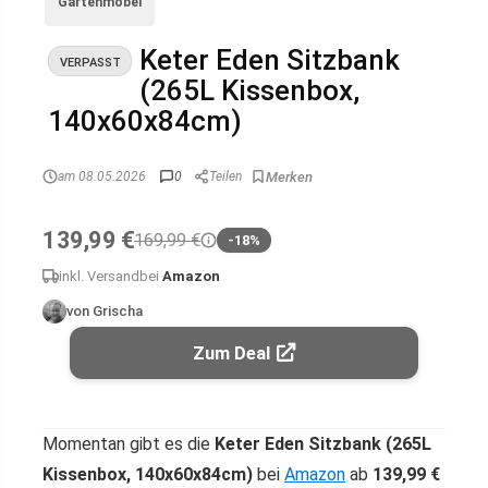
Gartenmöbel
Keter Eden Sitzbank
VERPASST
(265L Kissenbox,
140x60x84cm)
am 08.05.2026
0
Teilen
139,99 €
169,99 €
-18%
inkl. Versand
bei
Amazon
von Grischa
Zum Deal
Momentan gibt es die
Keter Eden Sitzbank (265L
Kissenbox, 140x60x84cm)
bei
Amazon
ab
139,99 €