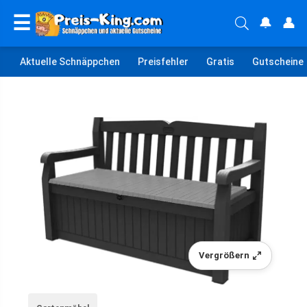
☰
🔔
👤
Aktuelle Schnäppchen
Preisfehler
Gratis
Gutscheine
Vergrößern