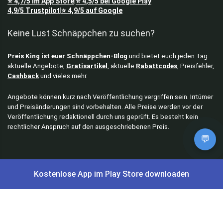
⭐
4,7/5
im App Store
⭐
4,5/5
bei Google Play
|
4,9/5
Trustpilot
⭐
4,9/5
auf Google
|
Keine Lust Schnäppchen zu suchen?
Preis King ist euer Schnäppchen-Blog
und bietet euch jeden Tag
aktuelle Angebote,
Gratisartikel
, aktuelle
Rabattcodes
, Preisfehler,
Cashback
und vieles mehr.
Angebote können kurz nach Veröffentlichung vergriffen sein. Irrtümer
und Preisänderungen sind vorbehalten. Alle Preise werden vor der
Veröffentlichung redaktionell durch uns geprüft. Es besteht kein
rechtlicher Anspruch auf den ausgeschriebenen Preis.
💬
Schnäppchen & Angebote
Kostenlose App im Play Store downloaden
Alle Schnäppchen
Lidl Sonderverkauf