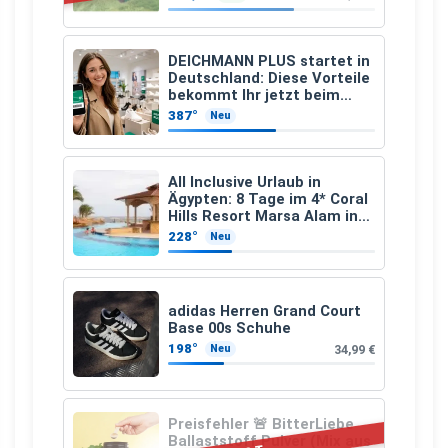
DEICHMANN PLUS startet in
Deutschland: Diese Vorteile
bekommt Ihr jetzt beim
Schuhkauf
387°
Neu
All Inclusive Urlaub in
Ägypten: 8 Tage im 4* Coral
Hills Resort Marsa Alam inkl.
Flüge ab 299 € p.P.
228°
Neu
adidas Herren Grand Court
Base 00s Schuhe
198°
34,99 €
Neu
Preisfehler 🚨 BitterLiebe
Ballaststoff Pulver (Mix aus