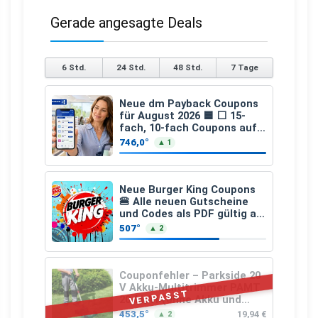
Gerade angesagte Deals
6 Std.
24 Std.
48 Std.
7 Tage
Neue dm Payback Coupons
für August 2026 🟦 ⬜ 15-
fach, 10-fach Coupons auf
den gesamten Einkauf ab 2
746,0°
▲ 1
€
Neue Burger King Coupons
🍔 Alle neuen Gutscheine
und Codes als PDF gültig ab
25.07.2026 bis 04.09.2026
507°
▲ 2
Couponfehler – Parkside 20
V Akku-Multitrimmer PAMT
VERPASST
20-Li A1 (ohne Akku und
Ladegerät)
453,5°
19,94 €
▲ 2