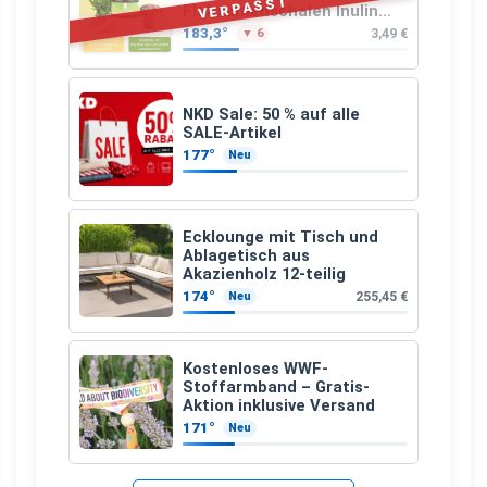
VERPASST
Flohsamenschalen Inulin
(Präbiotika) Leinsamen &
183,3°
3,49 €
▼ 6
Apfelfaser)
NKD Sale: 50 % auf alle
SALE-Artikel
177°
Neu
Ecklounge mit Tisch und
Ablagetisch aus
Akazienholz 12-teilig
174°
255,45 €
Neu
Kostenloses WWF-
Stoffarmband – Gratis-
Aktion inklusive Versand
171°
Neu