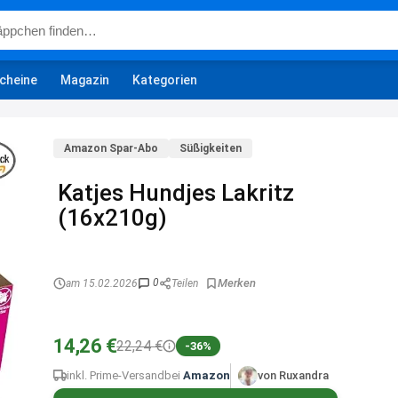
cheine
Magazin
Kategorien
Amazon Spar-Abo
Süßigkeiten
Katjes Hundjes Lakritz
(16x210g)
0
am 15.02.2026
Teilen
14,26 €
22,24 €
-36%
inkl. Prime-Versand
bei
Amazon
von Ruxandra