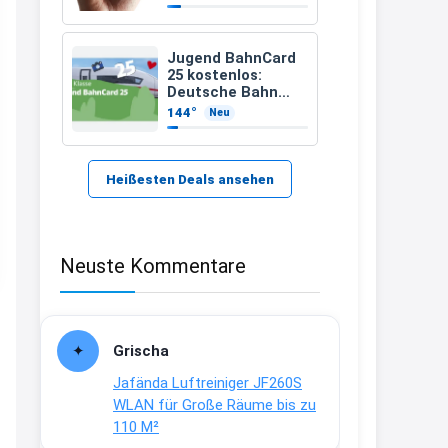
21:37
↩
Jugend BahnCard
25 kostenlos:
Kerstin
Deutsche Bahn
verschenkt
144°
Neu
Bei EDEKA
BahnCard an
Kinder und
21:37
Jugendliche
↩
Heißesten Deals ansehen
Joachim
Haribo Roadshow / 100 Orte / ab
Neuste Kommentare
29.07
www.haribo.com/de-
de/aktuelles...
13:04
Grischa
↩
Jafända Luftreiniger JF260S
Joachim
WLAN für Große Räume bis zu
110 M²
Ab diesem Jahr gibt es keine