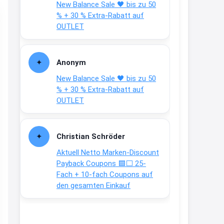
New Balance Sale 🖤 bis zu 50
Text weiter unten
% + 30 % Extra-Rabatt auf
shop.bioeg.de/aufkleber-
OUTLET
achtun...
2:24
Anonym
↩
New Balance Sale 🖤 bis zu 50
Joachim
% + 30 % Extra-Rabatt auf
OUTLET
Gratis personalisierte 7-Tage
Ration Micronährstoffe/ Vitamine
www.dunatura.com/free-trial...
Christian Schröder
2:28
Aktuell Netto Marken-Discount
↩
Payback Coupons 🟦⬜ 25-
Fach + 10-fach Coupons auf
Joachim
den gesamten Einkauf
Gratis 11 versch. Orthomol
Proben
www.orthomol.com/de-
de/service...