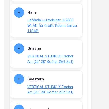
Fielmann-Blinkis mehr / wurde
dauerhaft eingestellt
Hans
www.fielmann-
Jafända Luftreiniger JF260S
group.com/blinkis...
WLAN für Große Räume bis zu
13:44
110 M²
↩
Christian Schröder
Grischa
@Joachim Moin Joachim, schön
VERTICAL STUDIO X Fischer
dich zu sehen, alles gut?
Art (20″ 28″ Koffer 2ER-Set)
15:01
↩
Seestern
Joachim
VERTICAL STUDIO X Fischer
An 01.08. / Sensodyne Rabatt 3€
Art (20″ 28″ Koffer 2ER-Set)
/ max. 15.000
www.erlebe-
haleon.de/#aktuelle...