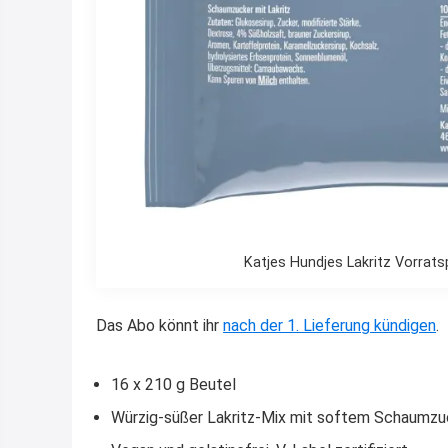
Katjes Hundjes Lakritz Vorra
Das Abo könnt ihr
nach der 1. Lieferung kündigen
.
16 x 210 g Beutel
Würzig-süßer Lakritz-Mix mit softem Schaumzu