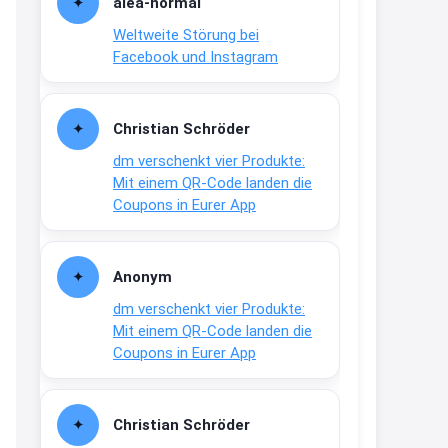
alea-normai
21:27
Weltweite Störung bei
↩
Facebook und Instagram
Joachim
Gratis medizinische Zahncreme
Christian Schröder
www.meineapotheke.de/
dm verschenkt vier Produkte:
2:19
Mit einem QR-Code landen die
↩
Coupons in Eurer App
Joachim
Gratis Lindani Lineal
Anonym
www.linda.de/vorteile/coupons/...
dm verschenkt vier Produkte:
2:21
Mit einem QR-Code landen die
↩
Coupons in Eurer App
Joachim
Gratis Hitzewarn-Aufkleber /
Christian Schröder
verfärbt sich ab 28 Grad /siehe