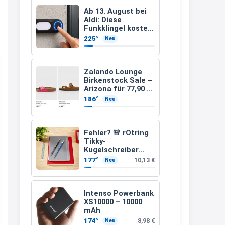
müsste schon stornieren und
Ab 13. August bei
Aldi: Diese
nochmal bestellen, da man
Funkklingel kostet
nur 3,49 Euro
Rabattcodes oder auch
225°
Neu
Geschenkgutscheine im
Warenkorb oder an der Kasse
Zalando Lounge
VOR dem Kauf einlösen kann.
Birkenstock Sale –
Arizona für 77,90 €
17:06
statt 120 €
186°
Neu
↩
Kerstin
Fehler? 🚨 rOtring
Tikky-
Och siche den Gutschein
Kugelschreiber
fürmeggelebaguetts
blaue Tinte
177°
10,13 €
Neu
mittlere Spitze
21:36
blau (1,0 mm – 12
Stück)
↩
Intenso Powerbank
XS10000 – 10000
Kerstin
mAh
Meggle bagett Gutschein code
174°
8,98 €
Neu