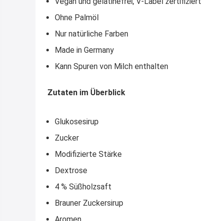
Vegan und gelatinefrei, V-Label zertifiziert
Ohne Palmöl
Nur natürliche Farben
Made in Germany
Kann Spuren von Milch enthalten
Zutaten im Überblick
Glukosesirup
Zucker
Modifizierte Stärke
Dextrose
4 % Süßholzsaft
Brauner Zuckersirup
Aromen