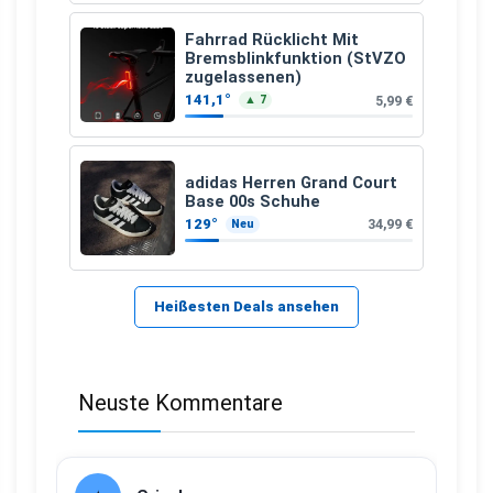
Fahrrad Rücklicht Mit
Bremsblinkfunktion (StVZO
zugelassenen)
141,1°
5,99 €
▲ 7
adidas Herren Grand Court
Base 00s Schuhe
129°
34,99 €
Neu
Heißesten Deals ansehen
Neuste Kommentare