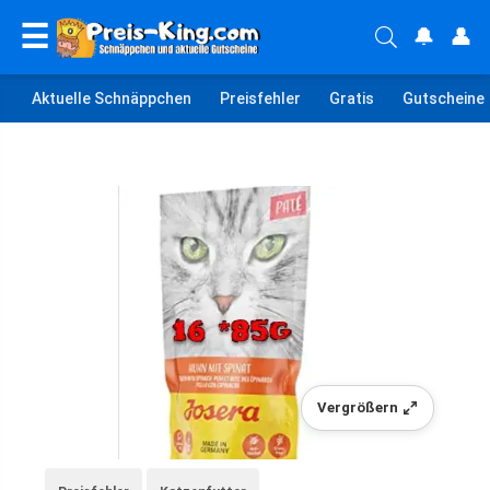
☰
🔔
👤
Aktuelle Schnäppchen
Preisfehler
Gratis
Gutscheine
Vergrößern