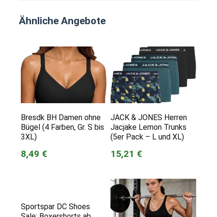
Ähnliche Angebote
Bresdk BH Damen ohne
JACK & JONES Herren
Bügel (4 Farben, Gr. S bis
Jacjake Lemon Trunks
3XL)
(5er Pack – L und XL)
8,49 €
15,21 €
Sportspar DC Shoes
Sale: Boxershorts ab