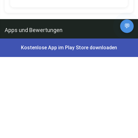
💬
Apps und Bewertungen
Du willst keinen Deal mehr verpassen?
Kostenlose App im Play Store downloaden
Dann lade unsere Gratis App herunter.
⭐
4,7/5
im App Store
⭐
4,5/5
bei Google Play
|
4,9/5
Trustpilot
⭐
4,9/5
auf Google
|
Keine Lust Schnäppchen zu suchen?
Preis King ist euer Schnäppchen-Blog
und bietet euch jeden Tag
aktuelle Angebote,
Gratisartikel
, aktuelle
Rabattcodes
, Preisfehler,
Cashback
und vieles mehr.