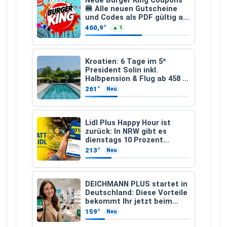
Neue Burger King Coupons
🍔 Alle neuen Gutscheine
und Codes als PDF gültig ab
25.07.2026 bis 04.09.2026
460,9°
▲ 1
Kroatien: 6 Tage im 5*
President Solin inkl.
Halbpension & Flug ab 458 €
pro Person
261°
Neu
Lidl Plus Happy Hour ist
zurück: In NRW gibt es
dienstags 10 Prozent
Rabatt
213°
Neu
DEICHMANN PLUS startet in
Deutschland: Diese Vorteile
bekommt Ihr jetzt beim
Schuhkauf
159°
Neu