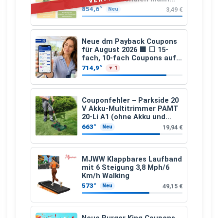
(Präbiotika) Leinsamen &
854,6°
3,49 €
Neu
Apfelfaser)
Neue dm Payback Coupons
für August 2026 🟦 ⬜ 15-
fach, 10-fach Coupons auf
den gesamten Einkauf ab 2
714,9°
▼ 1
€
Couponfehler – Parkside 20
V Akku-Multitrimmer PAMT
20-Li A1 (ohne Akku und
Ladegerät)
663°
19,94 €
Neu
MJWW Klappbares Laufband
mit 6 Steigung 3,8 Mph/6
Km/h Walking
573°
49,15 €
Neu