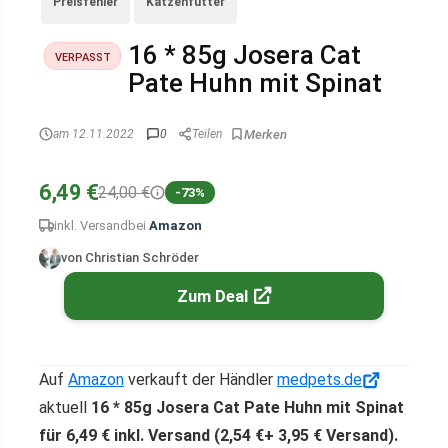
Preisfehler
Katzenfutter
16 * 85g Josera Cat
VERPASST
Pate Huhn mit Spinat
am 12.11.2022
0
Teilen
6,49 €
24,00 €
-73%
inkl. Versand
bei
Amazon
von Christian Schröder
Zum Deal
Auf
Amazon
verkauft der Händler
medpets.de
aktuell
16 * 85g Josera Cat Pate Huhn mit Spinat
für 6,49 € inkl. Versand (2,54 €+ 3,95 € Versand).