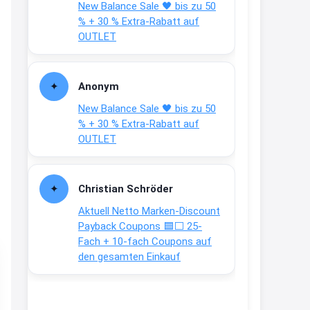
New Balance Sale 🖤 bis zu 50
Text weiter unten
% + 30 % Extra-Rabatt auf
shop.bioeg.de/aufkleber-
OUTLET
achtun...
2:24
Anonym
↩
New Balance Sale 🖤 bis zu 50
Joachim
% + 30 % Extra-Rabatt auf
OUTLET
Gratis personalisierte 7-Tage
Ration Micronährstoffe/ Vitamine
www.dunatura.com/free-trial...
Christian Schröder
2:28
Aktuell Netto Marken-Discount
↩
Payback Coupons 🟦⬜ 25-
Fach + 10-fach Coupons auf
Joachim
den gesamten Einkauf
Gratis 11 versch. Orthomol
Proben
www.orthomol.com/de-
de/service...