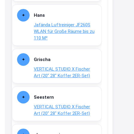
Fielmann-Blinkis mehr / wurde
dauerhaft eingestellt
Hans
www.fielmann-
Jafända Luftreiniger JF260S
group.com/blinkis...
WLAN für Große Räume bis zu
13:44
110 M²
↩
Christian Schröder
Grischa
@Joachim Moin Joachim, schön
VERTICAL STUDIO X Fischer
dich zu sehen, alles gut?
Art (20″ 28″ Koffer 2ER-Set)
15:01
↩
Seestern
Joachim
VERTICAL STUDIO X Fischer
An 01.08. / Sensodyne Rabatt 3€
Art (20″ 28″ Koffer 2ER-Set)
/ max. 15.000
www.erlebe-
haleon.de/#aktuelle...