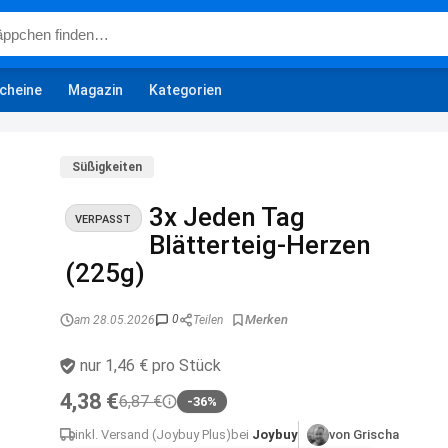
cheine
Magazin
Kategorien
Süßigkeiten
3x Jeden Tag
VERPASST
Blätterteig-Herzen
(225g)
0
am 28.05.2026
Teilen
nur 1,46 € pro Stück
4,38 €
6,87 €
-36%
inkl. Versand (Joybuy Plus)
bei
Joybuy
von Grischa