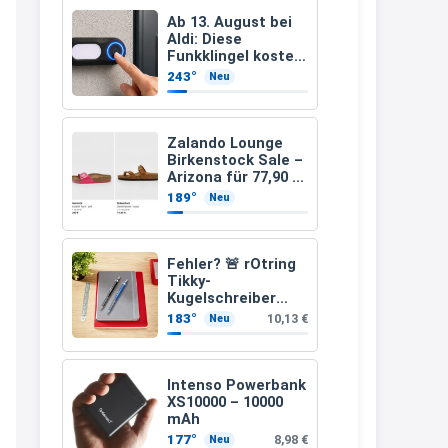
müsste schon stornieren und
Ab 13. August bei
Aldi: Diese
nochmal bestellen, da man
Funkklingel kostet
nur 3,49 Euro
Rabattcodes oder auch
243°
Neu
Geschenkgutscheine im
Warenkorb oder an der Kasse
Zalando Lounge
VOR dem Kauf einlösen kann.
Birkenstock Sale –
Arizona für 77,90 €
17:06
statt 120 €
189°
Neu
↩
Kerstin
Fehler? 🚨 rOtring
Tikky-
Och siche den Gutschein
Kugelschreiber
fürmeggelebaguetts
blaue Tinte
183°
10,13 €
Neu
mittlere Spitze
21:36
blau (1,0 mm – 12
Stück)
↩
Intenso Powerbank
XS10000 – 10000
Kerstin
mAh
Meggle bagett Gutschein code
177°
8,98 €
Neu