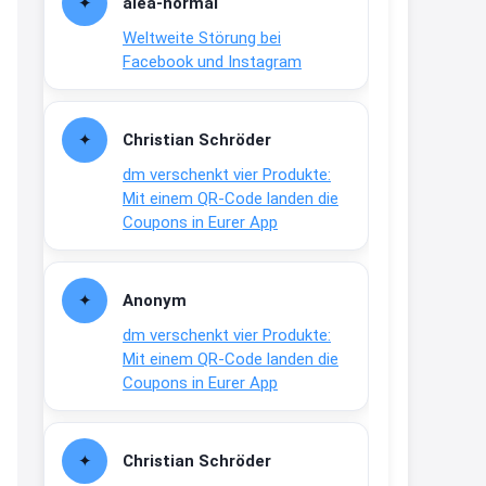
alea-normai
21:27
Weltweite Störung bei
↩
Facebook und Instagram
Joachim
Gratis medizinische Zahncreme
Christian Schröder
www.meineapotheke.de/
dm verschenkt vier Produkte:
2:19
Mit einem QR-Code landen die
↩
Coupons in Eurer App
Joachim
Gratis Lindani Lineal
Anonym
www.linda.de/vorteile/coupons/...
dm verschenkt vier Produkte:
2:21
Mit einem QR-Code landen die
↩
Coupons in Eurer App
Joachim
Gratis Hitzewarn-Aufkleber /
Christian Schröder
verfärbt sich ab 28 Grad /siehe