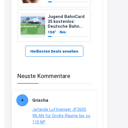
21:37
↩
Jugend BahnCard
25 kostenlos:
Kerstin
Deutsche Bahn
verschenkt
156°
Neu
Bei EDEKA
BahnCard an
Kinder und
21:37
Jugendliche
↩
Heißesten Deals ansehen
Joachim
Haribo Roadshow / 100 Orte / ab
Neuste Kommentare
29.07
www.haribo.com/de-
de/aktuelles...
13:04
Grischa
↩
Jafända Luftreiniger JF260S
Joachim
WLAN für Große Räume bis zu
110 M²
Ab diesem Jahr gibt es keine