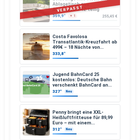
Ablagetisch aus
VERPASST
Akazienholz 12-teilig
359,9°
255,45 €
▼ 1
Costa Favolosa
Transatlantik-Kreuzfahrt ab
499€ – 18 Nächte von
Hamburg nach Guadeloupe
333,8°
Jugend BahnCard 25
kostenlos: Deutsche Bahn
verschenkt BahnCard an
Kinder und Jugendliche
327°
Neu
Penny bringt eine XXL-
Heißluftfritteuse für 89,99
Euro – mit einem
besonderen Vorteil
312°
Neu