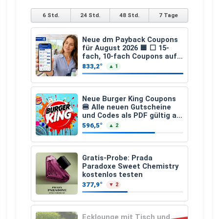
6 Std.
24 Std.
48 Std.
7 Tage
Neue dm Payback Coupons
für August 2026 🟦 ⬜ 15-
fach, 10-fach Coupons auf
den gesamten Einkauf ab 2
833,2°
▲ 1
€
Neue Burger King Coupons
🍔 Alle neuen Gutscheine
und Codes als PDF gültig ab
25.07.2026 bis 04.09.2026
596,5°
▲ 2
Gratis-Probe: Prada
Paradoxe Sweet Chemistry
kostenlos testen
377,9°
▼ 2
Ecklounge mit Tisch und