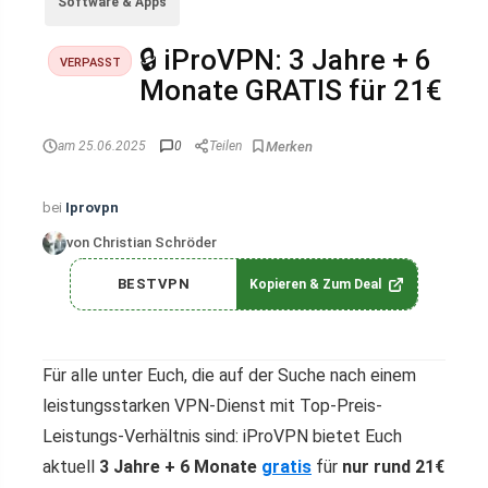
Software & Apps
🔒 iProVPN: 3 Jahre + 6
VERPASST
Monate GRATIS für 21€
am 25.06.2025
0
Teilen
bei
Iprovpn
von Christian Schröder
BESTVPN
Kopieren & Zum Deal
Für alle unter Euch, die auf der Suche nach einem
leistungsstarken VPN-Dienst mit Top-Preis-
Leistungs-Verhältnis sind: iProVPN bietet Euch
aktuell
3 Jahre + 6 Monate
gratis
für
nur rund 21€