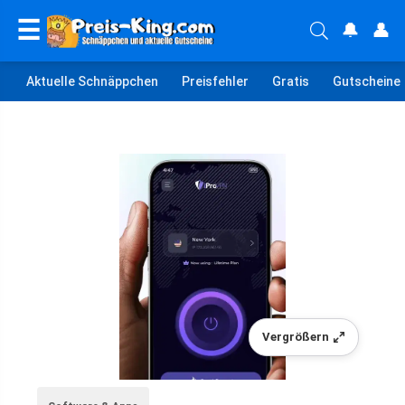
☰
🔔
👤
Aktuelle Schnäppchen
Preisfehler
Gratis
Gutscheine
Vergrößern