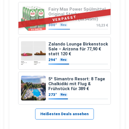
Fairy Max Power Spülmittel
Original Starke
VERPASST
Fettlösekraft (8x545ml)
300°
10,23 €
Neu
Zalando Lounge Birkenstock
Sale – Arizona für 77,90 €
statt 120 €
294°
Neu
5* Simantro Resort: 8 Tage
Chalkidiki mit Flug &
Frühstück für 389 €
273°
Neu
Heißesten Deals ansehen