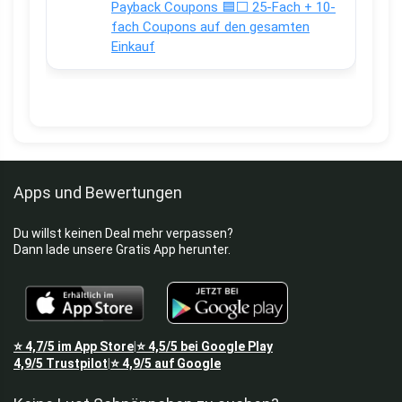
Payback Coupons 🟦⬜ 25-Fach + 10-
fach Coupons auf den gesamten
Einkauf
Apps und Bewertungen
Du willst keinen Deal mehr verpassen?
Dann lade unsere Gratis App herunter.
⭐
4,7/5
im App Store
⭐
4,5/5
bei Google Play
|
4,9/5
Trustpilot
⭐
4,9/5
auf Google
|