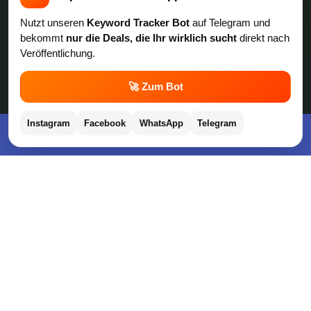
Amazon Angebote
Nutzt unseren
Keyword Tracker Bot
auf Telegram und
bekommt
nur die Deals, die Ihr wirklich sucht
direkt nach
Veröffentlichung.
AOK Gratisgeschenke
💬
🚀 Zum Bot
Gutscheine, Coupons & Payback
Instagram
Facebook
WhatsApp
Telegram
Kostenlose App im Play Store downloaden
Coupons & Gutscheine
DM Payback Coupons
Aral Payback Coupons
Edeka Payback Coupon
Burger King Gutscheine