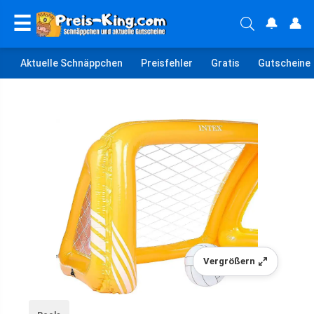
☰
🔔
👤
Aktuelle Schnäppchen
Preisfehler
Gratis
Gutscheine
Vergrößern