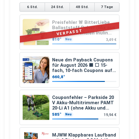
6 Std.
24 Std.
48 Std.
7 Tage
Preisfehler 🚨 BitterLiebe
Ballaststoff Pulver (Mix aus
VERPASST
Flohsamenschalen Inulin
(Präbiotika) Leinsamen &
810°
3,49 €
Neu
Apfelfaser)
Neue dm Payback Coupons
für August 2026 🟦 ⬜ 15-
fach, 10-fach Coupons auf
den gesamten Einkauf ab 2
660,8°
€
Couponfehler – Parkside 20
V Akku-Multitrimmer PAMT
20-Li A1 (ohne Akku und
Ladegerät)
585°
19,94 €
Neu
MJWW Klappbares Laufband