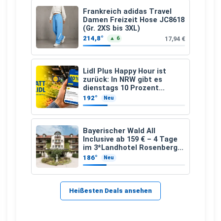
Frankreich adidas Travel
Damen Freizeit Hose JC8618
(Gr. 2XS bis 3XL)
214,8°
17,94 €
▲ 6
Lidl Plus Happy Hour ist
zurück: In NRW gibt es
dienstags 10 Prozent
Rabatt
192°
Neu
Bayerischer Wald All
Inclusive ab 159 € – 4 Tage
im 3*Landhotel Rosenberger
mit Wellness
186°
Neu
Heißesten Deals ansehen