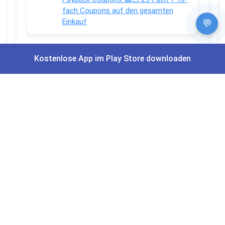
fach Coupons auf den gesamten
Einkauf
💬
Kostenlose App im Play Store downloaden
Apps und Bewertungen
Du willst keinen Deal mehr verpassen?
Dann lade unsere Gratis App herunter.
⭐
4,7/5
im App Store
⭐
4,5/5
bei Google Play
|
4,9/5
Trustpilot
⭐
4,9/5
auf Google
|
Keine Lust Schnäppchen zu suchen?