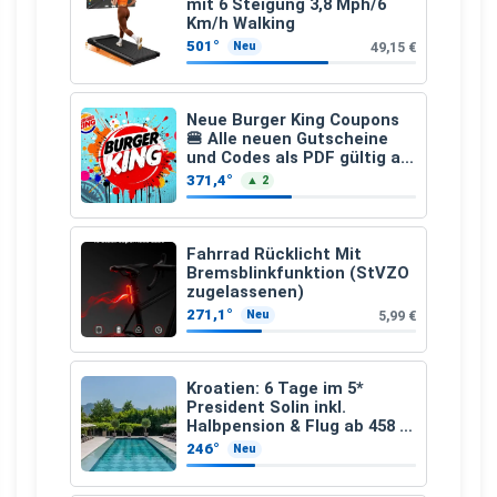
mit 6 Steigung 3,8 Mph/6
Km/h Walking
501°
49,15 €
Neu
Neue Burger King Coupons
🍔 Alle neuen Gutscheine
und Codes als PDF gültig ab
25.07.2026 bis 04.09.2026
371,4°
▲ 2
Fahrrad Rücklicht Mit
Bremsblinkfunktion (StVZO
zugelassenen)
271,1°
5,99 €
Neu
Kroatien: 6 Tage im 5*
President Solin inkl.
Halbpension & Flug ab 458 €
pro Person
246°
Neu