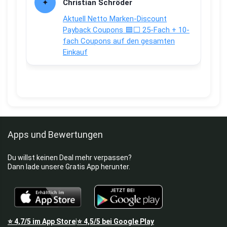
Christian Schröder
Aktuell Netto Marken-Discount
Payback Coupons 🟦⬜ 25-Fach + 10-
fach Coupons auf den gesamten
Einkauf
Apps und Bewertungen
Du willst keinen Deal mehr verpassen?
Dann lade unsere Gratis App herunter.
⭐
4,7/5
im App Store
⭐
4,5/5
bei Google Play
|