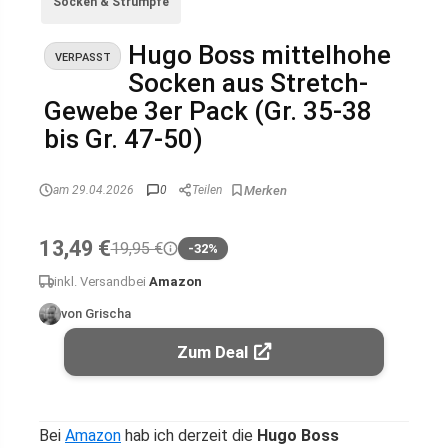
Socken & Strümpfe
Hugo Boss mittelhohe
VERPASST
Socken aus Stretch-
Gewebe 3er Pack (Gr. 35-38
bis Gr. 47-50)
am 29.04.2026
0
Teilen
13,49 €
19,95 €
-32%
inkl. Versand
bei
Amazon
von Grischa
Zum Deal
Bei
Amazon
hab ich derzeit die
Hugo Boss