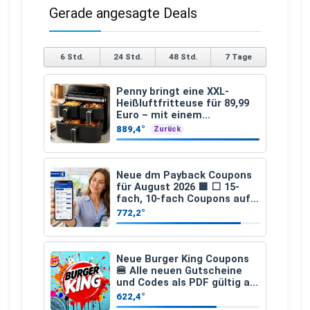
Gerade angesagte Deals
6 Std.
24 Std.
48 Std.
7 Tage
Penny bringt eine XXL-
Heißluftfritteuse für 89,99
Euro – mit einem
besonderen Vorteil
889,4°
Zurück
Neue dm Payback Coupons
für August 2026 🟦 ⬜ 15-
fach, 10-fach Coupons auf
den gesamten Einkauf ab 2
772,2°
€
Neue Burger King Coupons
🍔 Alle neuen Gutscheine
und Codes als PDF gültig ab
25.07.2026 bis 04.09.2026
622,4°