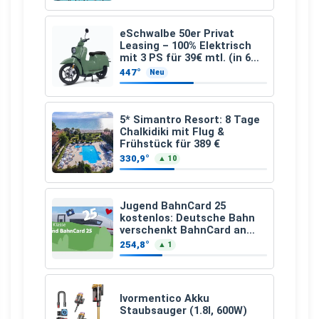
eSchwalbe 50er Privat
Leasing – 100% Elektrisch
mit 3 PS für 39€ mtl. (in 6
schicken Farben LF: 0.43, 36
447°
Neu
Monate, Bereitstellung:
159,00 €, 2.500 km/Jahr)
5* Simantro Resort: 8 Tage
Chalkidiki mit Flug &
Frühstück für 389 €
330,9°
▲ 10
Jugend BahnCard 25
kostenlos: Deutsche Bahn
verschenkt BahnCard an
Kinder und Jugendliche
254,8°
▲ 1
Ivormentico Akku
Staubsauger (1.8l, 600W)