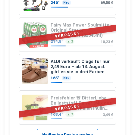
246°
69,50 €
Neu
Fairy Max Power Spülmittel
Original Starke
VERPASST
Fettlösekraft (8x545ml)
214,5°
10,23 €
▲ 2
ALDI verkauft Clogs für nur
2,49 Euro – ab 13. August
gibt es sie in drei Farben
165°
Neu
Preisfehler 🚨 BitterLiebe
Ballaststoff Pulver (Mix aus
VERPASST
Flohsamenschalen Inulin
(Präbiotika) Leinsamen &
163,4°
3,49 €
▲ 7
Apfelfaser)
Heißesten Deals ansehen