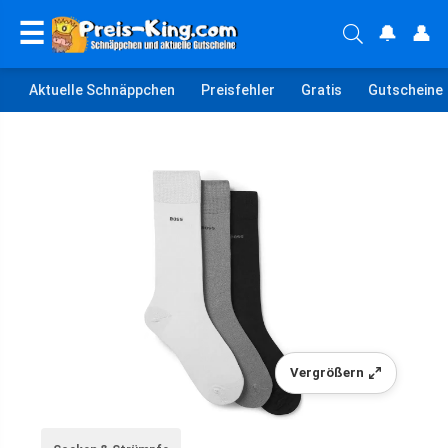
☰
🔔
👤
Aktuelle Schnäppchen
Preisfehler
Gratis
Gutscheine
Vergrößern