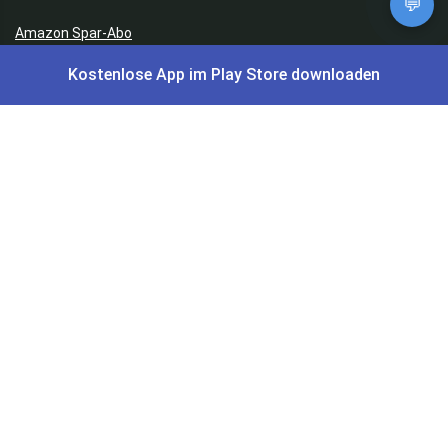
💬
Amazon Spar-Abo
Kostenlose App im Play Store downloaden
Amazon Angebote
AOK Gratisgeschenke
Gutscheine, Coupons & Payback
Coupons & Gutscheine
DM Payback Coupons
Aral Payback Coupons
Edeka Payback Coupon