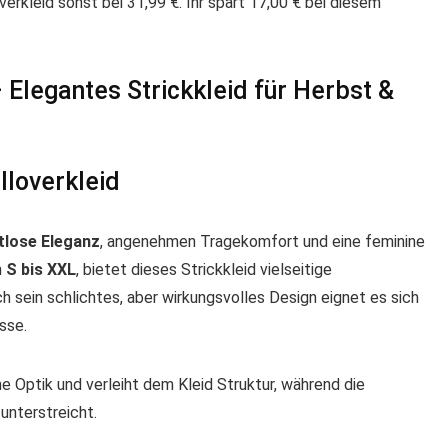
erkleid sonst bei 31,99 €. Ihr spart 17,00 € bei diesem
Elegantes Strickkleid für Herbst &
loverkleid
tlose Eleganz
, angenehmen Tragekomfort und eine feminine
n
S bis XXL
, bietet dieses Strickkleid vielseitige
ch sein schlichtes, aber wirkungsvolles Design eignet es sich
sse.
e Optik und verleiht dem Kleid Struktur, während die
 unterstreicht.