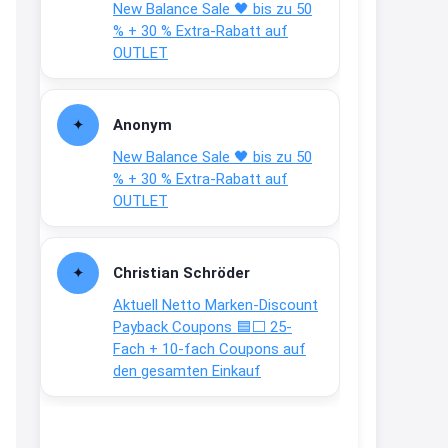
New Balance Sale 🖤 bis zu 50
Text weiter unten
% + 30 % Extra-Rabatt auf
shop.bioeg.de/aufkleber-
OUTLET
achtun...
2:24
Anonym
↩
New Balance Sale 🖤 bis zu 50
Joachim
% + 30 % Extra-Rabatt auf
OUTLET
Gratis personalisierte 7-Tage
Ration Micronährstoffe/ Vitamine
www.dunatura.com/free-trial...
Christian Schröder
2:28
Aktuell Netto Marken-Discount
↩
Payback Coupons 🟦⬜ 25-
Fach + 10-fach Coupons auf
Joachim
den gesamten Einkauf
Gratis 11 versch. Orthomol
Proben
www.orthomol.com/de-
de/service...