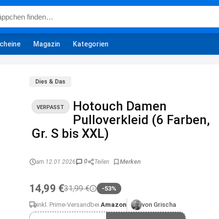
cheine
Magazin
Kategorien
Dies & Das
Hotouch Damen
VERPASST
Pulloverkleid (6 Farben,
Gr. S bis XXL)
0
am 12.01.2026
Teilen
14,99 €
31,99 €
-53%
inkl. Prime-Versand
bei
Amazon
von Grischa