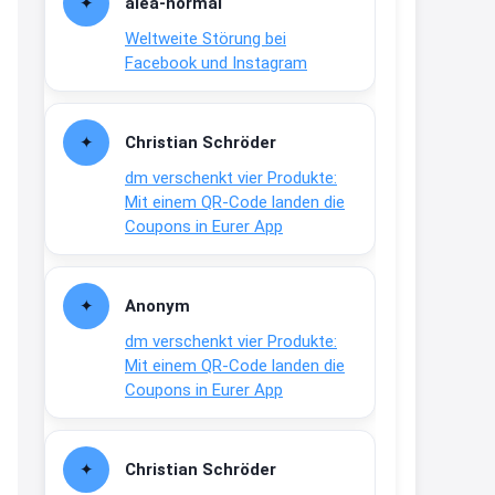
alea-normai
21:27
Weltweite Störung bei
↩
Facebook und Instagram
Joachim
Gratis medizinische Zahncreme
Christian Schröder
www.meineapotheke.de/
dm verschenkt vier Produkte:
2:19
Mit einem QR-Code landen die
↩
Coupons in Eurer App
Joachim
Gratis Lindani Lineal
Anonym
www.linda.de/vorteile/coupons/...
dm verschenkt vier Produkte:
2:21
Mit einem QR-Code landen die
↩
Coupons in Eurer App
Joachim
Gratis Hitzewarn-Aufkleber /
Christian Schröder
verfärbt sich ab 28 Grad /siehe