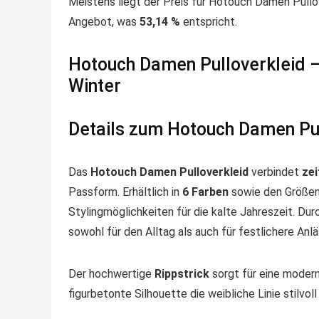
Meistens liegt der Preis für Hotouch Damen Pullov
Angebot, was
53,14 %
entspricht.
Hotouch Damen Pulloverkleid – 
Winter
Details zum Hotouch Damen Pul
Das
Hotouch Damen Pulloverkleid
verbindet
zei
Passform. Erhältlich in
6 Farben
sowie den Größe
Stylingmöglichkeiten für die kalte Jahreszeit. Dur
sowohl für den Alltag als auch für festlichere Anlä
Der hochwertige
Rippstrick
sorgt für eine modern
figurbetonte Silhouette die weibliche Linie stilvoll