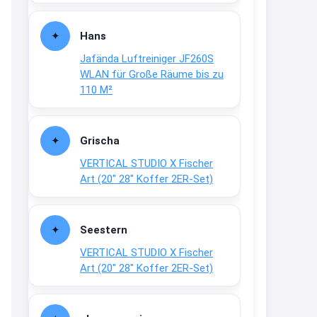
Fielmann-Blinkis mehr / wurde
dauerhaft eingestellt
Hans
www.fielmann-
Jafända Luftreiniger JF260S
group.com/blinkis...
WLAN für Große Räume bis zu
13:44
110 M²
↩
Christian Schröder
Grischa
@Joachim Moin Joachim, schön
VERTICAL STUDIO X Fischer
dich zu sehen, alles gut?
Art (20″ 28″ Koffer 2ER-Set)
15:01
↩
Seestern
Joachim
VERTICAL STUDIO X Fischer
An 01.08. / Sensodyne Rabatt 3€
Art (20″ 28″ Koffer 2ER-Set)
/ max. 15.000
www.erlebe-
haleon.de/#aktuelle...