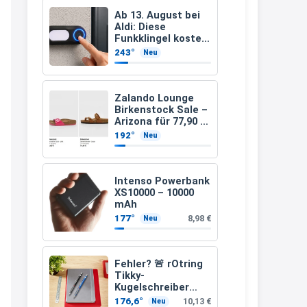
müsste schon stornieren und
Ab 13. August bei
Aldi: Diese
nochmal bestellen, da man
Funkklingel kostet
nur 3,49 Euro
Rabattcodes oder auch
243°
Neu
Geschenkgutscheine im
Warenkorb oder an der Kasse
Zalando Lounge
VOR dem Kauf einlösen kann.
Birkenstock Sale –
Arizona für 77,90 €
17:06
statt 120 €
192°
Neu
↩
Kerstin
Intenso Powerbank
XS10000 – 10000
Och siche den Gutschein
mAh
fürmeggelebaguetts
177°
8,98 €
Neu
21:36
↩
Fehler? 🚨 rOtring
Tikky-
Kerstin
Kugelschreiber
blaue Tinte
Meggle bagett Gutschein code
176,6°
10,13 €
Neu