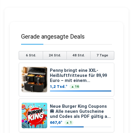
Gerade angesagte Deals
6 Std.
24 Std.
48 Std.
7 Tage
Penny bringt eine XXL-
Heißluftfritteuse für 89,99
Euro – mit einem
besonderen Vorteil
1,2 Tsd.°
▲ 16
Neue Burger King Coupons
🍔 Alle neuen Gutscheine
und Codes als PDF gültig ab
25.07.2026 bis 04.09.2026
667,6°
▲ 1