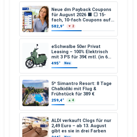
Neue dm Payback Coupons
für August 2026 🟦 ⬜ 15-
fach, 10-fach Coupons auf
den gesamten Einkauf ab 2
582,9°
▼ 2
€
eSchwalbe 50er Privat
Leasing – 100% Elektrisch
mit 3 PS für 39€ mtl. (in 6
schicken Farben LF: 0.43, 36
495°
Neu
Monate, Bereitstellung:
159,00 €, 2.500 km/Jahr)
5* Simantro Resort: 8 Tage
Chalkidiki mit Flug &
Frühstück für 389 €
259,4°
▲ 4
ALDI verkauft Clogs für nur
2,49 Euro – ab 13. August
gibt es sie in drei Farben