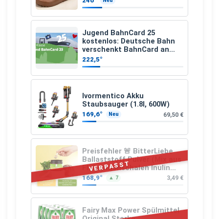
246°
Neu
Jugend BahnCard 25
kostenlos: Deutsche Bahn
verschenkt BahnCard an
Kinder und Jugendliche
222,5°
Ivormentico Akku
Staubsauger (1.8l, 600W)
169,6°
69,50 €
Neu
Preisfehler 🚨 BitterLiebe
Ballaststoff Pulver (Mix aus
VERPASST
Flohsamenschalen Inulin
(Präbiotika) Leinsamen &
168,9°
3,49 €
▲ 7
Apfelfaser)
Fairy Max Power Spülmittel
Original Starke