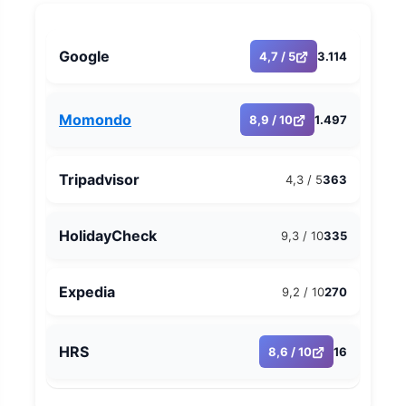
Google
4,7 / 5
3.114
Momondo
8,9 / 10
1.497
Tripadvisor
4,3 / 5
363
HolidayCheck
9,3 / 10
335
Expedia
9,2 / 10
270
HRS
8,6 / 10
16