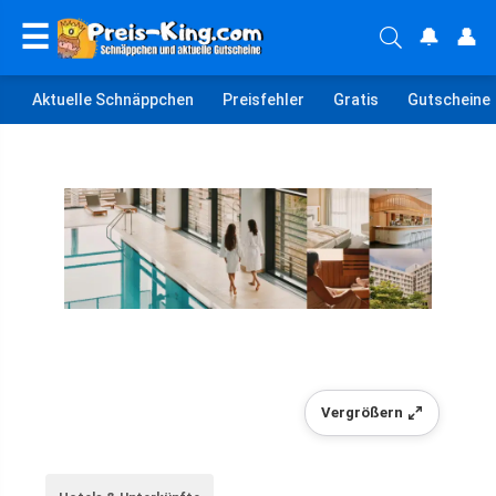
☰
🔔
👤
Aktuelle Schnäppchen
Preisfehler
Gratis
Gutscheine
Vergrößern