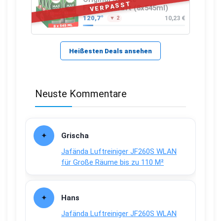
VERPASST
Fettlösekraft (8x545ml)
120,7°
10,23 €
▼ 2
Heißesten Deals ansehen
Neuste Kommentare
Grischa
Jafända Luftreiniger JF260S WLAN
für Große Räume bis zu 110 M²
Hans
Jafända Luftreiniger JF260S WLAN