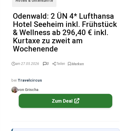
Hotels & Unterkünfte
Odenwald: 2 ÜN 4* Lufthansa
Hotel Seeheim inkl. Frühstück
& Wellness ab 296,40 € inkl.
Kurtaxe zu zweit am
Wochenende
am 27.05.2026
0
Teilen
bei
Travelcircus
von Grischa
Zum Deal