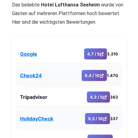
Das beliebte
Hotel Lufthansa Seeheim
wurde von
Gästen auf mehreren Plattformen hoch bewertet.
Hier sind die wichtigsten Bewertungen:
Google
4,7 / 5
3.210
Check24
9,4 / 10
1.470
Tripadvisor
4,3 / 5
362
HolidayCheck
9,2 / 10
337