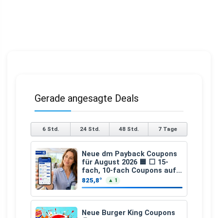
Gerade angesagte Deals
6 Std.
24 Std.
48 Std.
7 Tage
Neue dm Payback Coupons
für August 2026 🟦 ⬜ 15-
fach, 10-fach Coupons auf
den gesamten Einkauf ab 2
825,8°
▲ 1
€
Neue Burger King Coupons