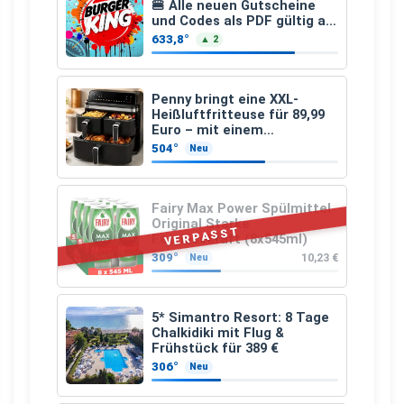
🍔 Alle neuen Gutscheine
und Codes als PDF gültig ab
25.07.2026 bis 04.09.2026
633,8°
▲ 2
Penny bringt eine XXL-
Heißluftfritteuse für 89,99
Euro – mit einem
besonderen Vorteil
504°
Neu
Fairy Max Power Spülmittel
Original Starke
VERPASST
Fettlösekraft (8x545ml)
309°
10,23 €
Neu
5* Simantro Resort: 8 Tage
Chalkidiki mit Flug &
Frühstück für 389 €
306°
Neu