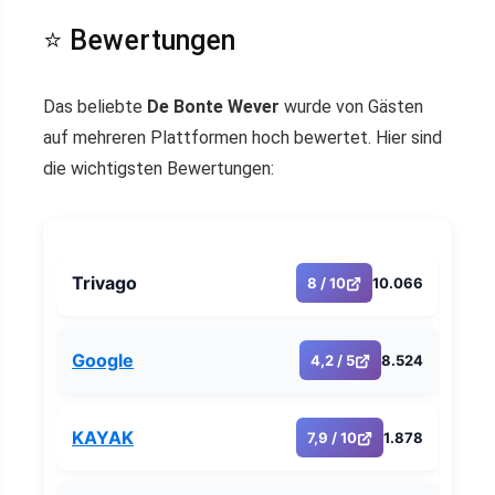
⭐ Bewertungen
Das beliebte
De Bonte Wever
wurde von Gästen
auf mehreren Plattformen hoch bewertet. Hier sind
die wichtigsten Bewertungen:
Trivago
8 / 10
10.066
Google
4,2 / 5
8.524
KAYAK
7,9 / 10
1.878