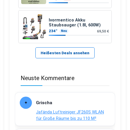
Ivormentico Akku
Staubsauger (1.8l, 600W)
234°
69,50 €
Neu
Heißesten Deals ansehen
Neuste Kommentare
Grischa
Jafända Luftreiniger JF260S WLAN
für Große Räume bis zu 110 M²