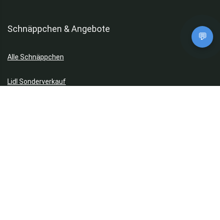
Schnäppchen & Angebote
💬
Alle Schnäppchen
Lidl Sonderverkauf
Amazon Spar-Abo
Amazon Angebote
AOK Gratisgeschenke
Gutscheine, Coupons & Payback
Coupons & Gutscheine