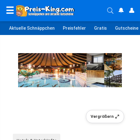
☰
🔔
👤
Aktuelle Schnäppchen
Preisfehler
Gratis
Gutscheine
Vergrößern