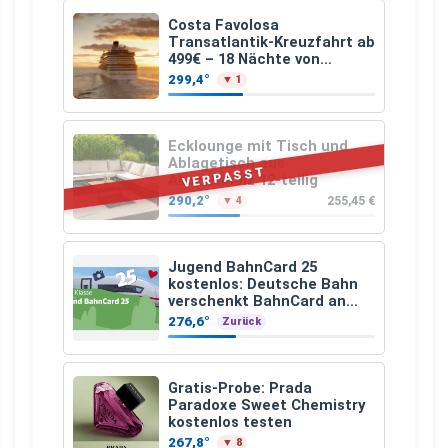
Costa Favolosa
Transatlantik-Kreuzfahrt ab
499€ – 18 Nächte von
Hamburg nach Guadeloupe
299,4°
▼ 1
Ecklounge mit Tisch und
Ablagetisch aus
VERPASST
Akazienholz 12-teilig
290,2°
255,45 €
▼ 4
Jugend BahnCard 25
kostenlos: Deutsche Bahn
verschenkt BahnCard an
Kinder und Jugendliche
276,6°
Zurück
Gratis-Probe: Prada
Paradoxe Sweet Chemistry
kostenlos testen
267,8°
▼ 8