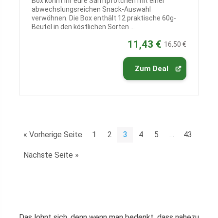
Box könnt ihr eure Samtpfötchen mit einer
abwechslungsreichen Snack-Auswahl
verwöhnen. Die Box enthält 12 praktische 60g-
Beutel in den köstlichen Sorten ...
11,43 €
16,50 €
Zum Deal
« Vorherige Seite
1
2
3
4
5
…
43
Nächste Seite »
Das lohnt sich, denn wenn man bedenkt, dass nahezu