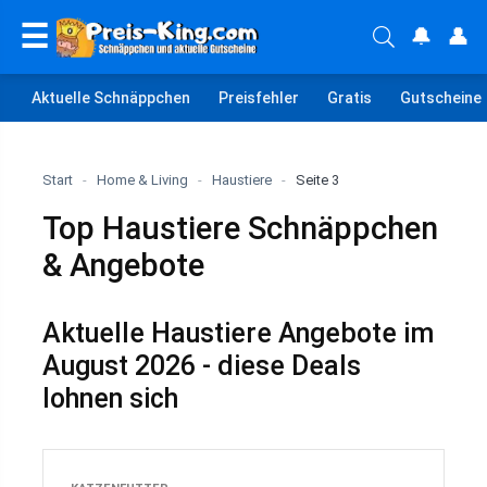
☰
🔔
👤
Aktuelle Schnäppchen
Preisfehler
Gratis
Gutscheine
Start
-
Home & Living
-
Haustiere
-
Seite 3
Top Haustiere Schnäppchen
& Angebote
Aktuelle Haustiere Angebote im
August 2026 - diese Deals
lohnen sich