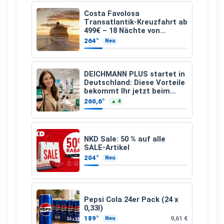
Costa Favolosa
Transatlantik-Kreuzfahrt ab
499€ – 18 Nächte von
Hamburg nach Guadeloupe
264°
Neu
DEICHMANN PLUS startet in
Deutschland: Diese Vorteile
bekommt Ihr jetzt beim
Schuhkauf
260,6°
▲ 4
NKD Sale: 50 % auf alle
SALE-Artikel
204°
Neu
Pepsi Cola 24er Pack (24 x
0,33l)
189°
9,61 €
Neu