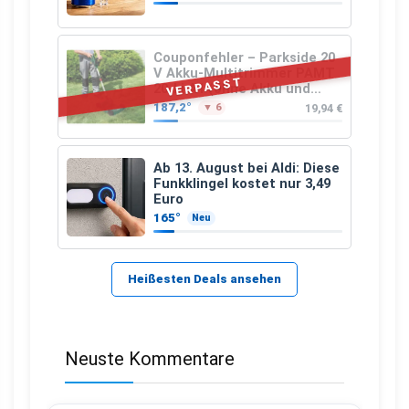
Couponfehler – Parkside 20
V Akku-Multitrimmer PAMT
VERPASST
20-Li A1 (ohne Akku und
Ladegerät)
187,2°
19,94 €
▼ 6
Ab 13. August bei Aldi: Diese
Funkklingel kostet nur 3,49
Euro
165°
Neu
Heißesten Deals ansehen
Neuste Kommentare