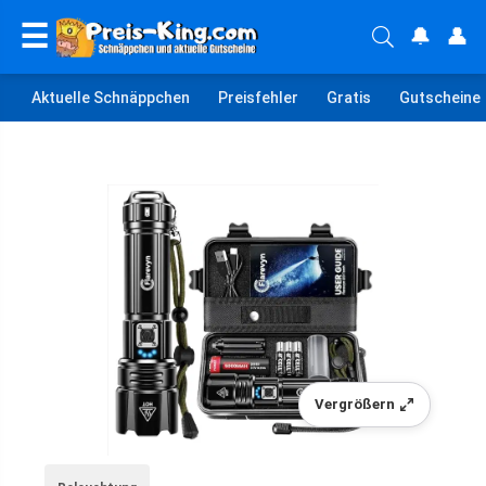
☰
🔔
👤
Aktuelle Schnäppchen
Preisfehler
Gratis
Gutscheine
Vergrößern