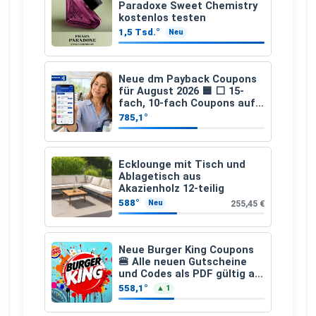
Paradoxe Sweet Chemistry
kostenlos testen
1,5 Tsd.°
Neu
Neue dm Payback Coupons
für August 2026 🟦 ⬜ 15-
fach, 10-fach Coupons auf
den gesamten Einkauf ab 2
785,1°
€
Ecklounge mit Tisch und
Ablagetisch aus
Akazienholz 12-teilig
588°
255,45 €
Neu
Neue Burger King Coupons
🍔 Alle neuen Gutscheine
und Codes als PDF gültig ab
25.07.2026 bis 04.09.2026
558,1°
▲ 1