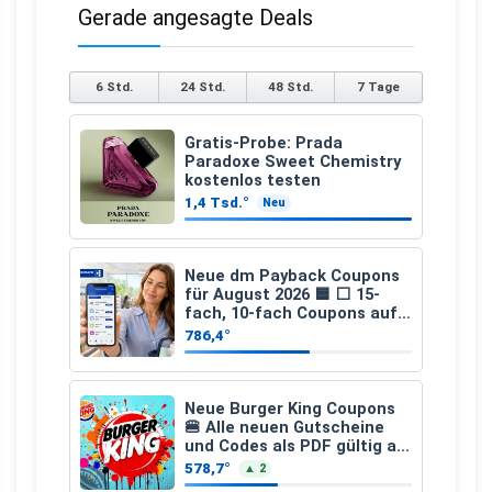
Gerade angesagte Deals
6 Std.
24 Std.
48 Std.
7 Tage
Gratis-Probe: Prada
Paradoxe Sweet Chemistry
kostenlos testen
1,4 Tsd.°
Neu
Neue dm Payback Coupons
für August 2026 🟦 ⬜ 15-
fach, 10-fach Coupons auf
den gesamten Einkauf ab 2
786,4°
€
Neue Burger King Coupons
🍔 Alle neuen Gutscheine
und Codes als PDF gültig ab
25.07.2026 bis 04.09.2026
578,7°
▲ 2