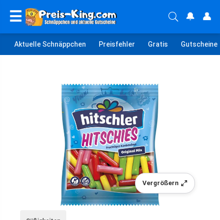
☰
🔔
👤
Aktuelle Schnäppchen
Preisfehler
Gratis
Gutscheine
Vergrößern