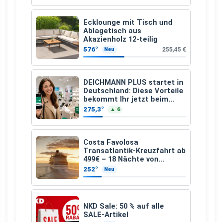
Ecklounge mit Tisch und
Ablagetisch aus
Akazienholz 12-teilig
576°
255,45 €
Neu
DEICHMANN PLUS startet in
Deutschland: Diese Vorteile
bekommt Ihr jetzt beim
Schuhkauf
275,3°
▲ 6
Costa Favolosa
Transatlantik-Kreuzfahrt ab
499€ – 18 Nächte von
Hamburg nach Guadeloupe
252°
Neu
NKD Sale: 50 % auf alle
SALE-Artikel