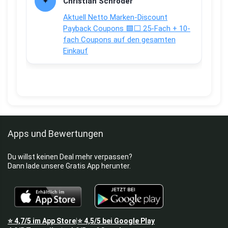
Christian Schröder
Aktuell Netto Marken-Discount
Payback Coupons 🟦⬜ 25-Fach + 10-
fach Coupons auf den gesamten
Einkauf
Apps und Bewertungen
Du willst keinen Deal mehr verpassen?
Dann lade unsere Gratis App herunter.
⭐
4,7/5
im App Store
⭐
4,5/5
bei Google Play
|