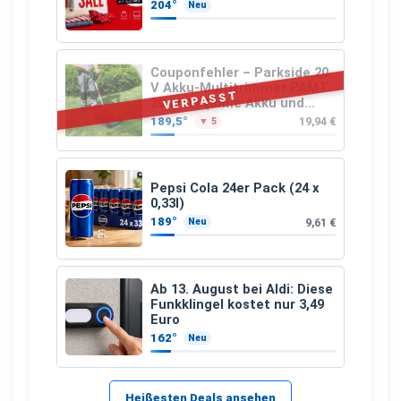
204°
Neu
Couponfehler – Parkside 20
V Akku-Multitrimmer PAMT
VERPASST
20-Li A1 (ohne Akku und
Ladegerät)
189,5°
19,94 €
▼ 5
Pepsi Cola 24er Pack (24 x
0,33l)
189°
9,61 €
Neu
Ab 13. August bei Aldi: Diese
Funkklingel kostet nur 3,49
Euro
162°
Neu
Heißesten Deals ansehen