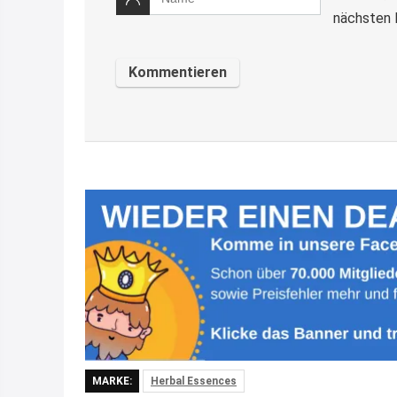
nächsten 
MARKE:
Herbal Essences