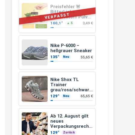
ab 2 €
müsste schon stornieren und
Preisfehler 🚨
BitterLiebe
nochmal bestellen, da man
VERPASST
Ballaststoff Pulver
(Mix aus
Rabattcodes oder auch
160,1°
3,49 €
▲ 5
Flohsamenschalen
Geschenkgutscheine im
Inulin (Präbiotika)
Leinsamen &
Warenkorb oder an der Kasse
Apfelfaser)
VOR dem Kauf einlösen kann.
Nike P-6000 –
hellgrauer Sneaker
17:06
135°
55,65 €
Neu
↩
Kerstin
Nike Shox TL
Trainer
Och siche den Gutschein
grau/rosa/schwarz
fürmeggelebaguetts
(Gr. 39, 41-44,5)
129°
65,65 €
Neu
21:36
↩
Ab 12. August gilt
neues
Kerstin
Verpackungsrecht:
Das ändert sich für
Meggle bagett Gutschein code
129°
Zurück