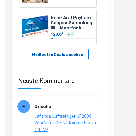
Euch beim Einkauf
21:37
↩
Neue Aral Payback
Coupon Sammlung
Kerstin
🟦⬜Mehrfach
Payback Punkte
120,6°
▲ 3
Bei EDEKA
auf Kraftstoffe
und Erdgas
21:37
↩
Heißesten Deals ansehen
Joachim
Haribo Roadshow / 100 Orte / ab
Neuste Kommentare
29.07
www.haribo.com/de-
de/aktuelles...
13:04
Grischa
↩
Jafända Luftreiniger JF260S
Joachim
WLAN für Große Räume bis zu
110 M²
Ab diesem Jahr gibt es keine