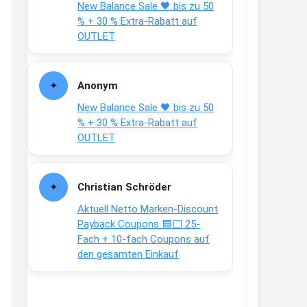
New Balance Sale 🖤 bis zu 50
Text weiter unten
% + 30 % Extra-Rabatt auf
shop.bioeg.de/aufkleber-
OUTLET
achtun...
2:24
Anonym
↩
New Balance Sale 🖤 bis zu 50
Joachim
% + 30 % Extra-Rabatt auf
OUTLET
Gratis personalisierte 7-Tage
Ration Micronährstoffe/ Vitamine
www.dunatura.com/free-trial...
Christian Schröder
2:28
Aktuell Netto Marken-Discount
↩
Payback Coupons 🟦⬜ 25-
Fach + 10-fach Coupons auf
Joachim
den gesamten Einkauf
Gratis 11 versch. Orthomol
Proben
www.orthomol.com/de-
de/service...