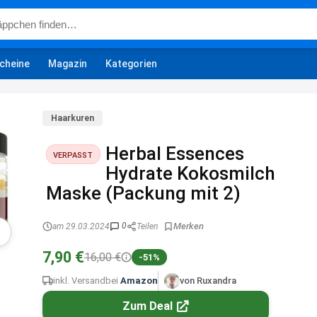
cheine
Magazin
Kategorien
Haarkuren
Herbal Essences
VERPASST
Hydrate Kokosmilch
Maske (Packung mit 2)
0
am 29.03.2024
Teilen
7,90 €
16,00 €
-51%
inkl. Versand
bei
Amazon
von Ruxandra
Zum Deal