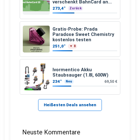
verschenkt BahnCard an
Kinder und Jugendliche
273,4°
Zurück
Gratis-Probe: Prada
Paradoxe Sweet Chemistry
kostenlos testen
251,0°
▼ 8
Ivormentico Akku
Staubsauger (1.8l, 600W)
234°
69,50 €
Neu
Heißesten Deals ansehen
Neuste Kommentare