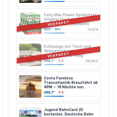
Fairy Max Power Spülmittel
Original Starke
VERPASST
Fettlösekraft (8x545ml)
309°
10,23 €
Neu
Ecklounge mit Tisch und
Ablagetisch aus
VERPASST
Akazienholz 12-teilig
290,1°
255,45 €
▼ 3
Costa Favolosa
Transatlantik-Kreuzfahrt ab
499€ – 18 Nächte von
Hamburg nach Guadeloupe
288,7°
▼ 2
Jugend BahnCard 25
kostenlos: Deutsche Bahn