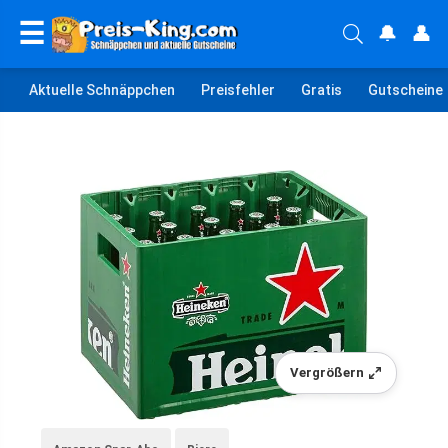
☰
🔔
👤
Aktuelle Schnäppchen
Preisfehler
Gratis
Gutscheine
Vergrößern