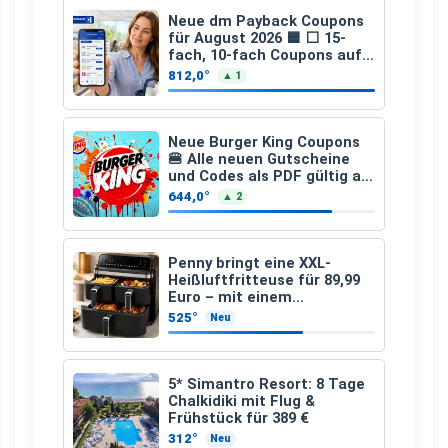
Neue dm Payback Coupons
für August 2026 🟦 ⬜ 15-
fach, 10-fach Coupons auf
den gesamten Einkauf ab 2
812,0°
▲ 1
€
Neue Burger King Coupons
🍔 Alle neuen Gutscheine
und Codes als PDF gültig ab
25.07.2026 bis 04.09.2026
644,0°
▲ 2
Penny bringt eine XXL-
Heißluftfritteuse für 89,99
Euro – mit einem
besonderen Vorteil
525°
Neu
5* Simantro Resort: 8 Tage
Chalkidiki mit Flug &
Frühstück für 389 €
312°
Neu