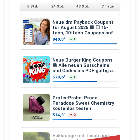
6 Std.
24 Std.
48 Std.
7 Tage
Neue dm Payback Coupons
für August 2026 🟦 ⬜ 15-
fach, 10-fach Coupons auf
den gesamten Einkauf ab 2
840,0°
▲ 1
€
Neue Burger King Coupons
🍔 Alle neuen Gutscheine
und Codes als PDF gültig ab
25.07.2026 bis 04.09.2026
579,6°
▲ 1
Gratis-Probe: Prada
Paradoxe Sweet Chemistry
kostenlos testen
514,9°
▼ 2
Ecklounge mit Tisch und