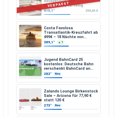
Ablagetisch aus
VERPASST
Akazienholz 12-teilig
415,1°
255,45 €
Costa Favolosa
Transatlantik-Kreuzfahrt ab
499€ – 18 Nächte von
Hamburg nach Guadeloupe
389,1°
▲ 1
Jugend BahnCard 25
kostenlos: Deutsche Bahn
verschenkt BahnCard an
Kinder und Jugendliche
282°
Neu
Zalando Lounge Birkenstock
Sale – Arizona für 77,90 €
statt 120 €
273°
Neu