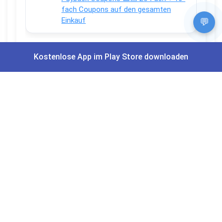
fach Coupons auf den gesamten
Einkauf
💬
Kostenlose App im Play Store downloaden
Apps und Bewertungen
Du willst keinen Deal mehr verpassen?
Dann lade unsere Gratis App herunter.
⭐
4,7/5
im App Store
⭐
4,5/5
bei Google Play
|
4,9/5
Trustpilot
⭐
4,9/5
auf Google
|
Keine Lust Schnäppchen zu suchen?