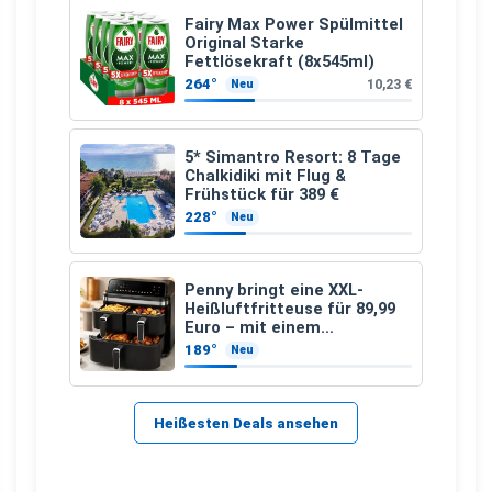
Fairy Max Power Spülmittel
Original Starke
Fettlösekraft (8x545ml)
264°
10,23 €
Neu
5* Simantro Resort: 8 Tage
Chalkidiki mit Flug &
Frühstück für 389 €
228°
Neu
Penny bringt eine XXL-
Heißluftfritteuse für 89,99
Euro – mit einem
besonderen Vorteil
189°
Neu
Heißesten Deals ansehen