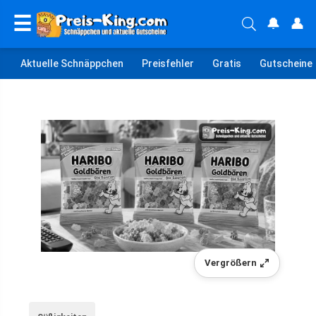
☰
🔔
👤
Aktuelle Schnäppchen
Preisfehler
Gratis
Gutscheine
Vergrößern