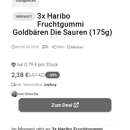
Süßigkeiten
3x Haribo
VERPASST
Fruchtgummi
Goldbären Die Sauren (175g)
am 06.08.2026
0
Teilen
nur 0,79 € pro Stück
2,38 €
3,57 €
-33%
inkl. Versand
bei
Joybuy
von Grischa
Zum Deal
Im Moment gibt es
3x Haribo Fruchtgummi