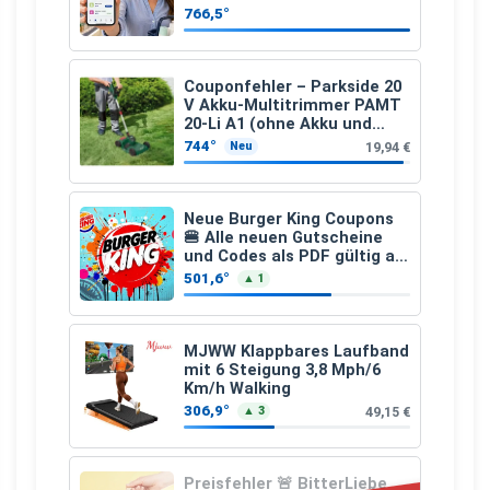
den gesamten Einkauf ab 2
766,5°
€
Couponfehler – Parkside 20
V Akku-Multitrimmer PAMT
20-Li A1 (ohne Akku und
Ladegerät)
744°
19,94 €
Neu
Neue Burger King Coupons
🍔 Alle neuen Gutscheine
und Codes als PDF gültig ab
25.07.2026 bis 04.09.2026
501,6°
▲ 1
MJWW Klappbares Laufband
mit 6 Steigung 3,8 Mph/6
Km/h Walking
306,9°
49,15 €
▲ 3
Preisfehler 🚨 BitterLiebe