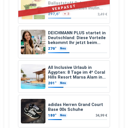
Ballaststoff Pulver (Mix aus
VERPASST
Flohsamenschalen Inulin
(Präbiotika) Leinsamen &
297,6°
3,49 €
▼ 3
Apfelfaser)
DEICHMANN PLUS startet in
Deutschland: Diese Vorteile
bekommt Ihr jetzt beim
Schuhkauf
276°
Neu
All Inclusive Urlaub in
Ägypten: 8 Tage im 4* Coral
Hills Resort Marsa Alam inkl.
Flüge ab 299 € p.P.
201°
Neu
adidas Herren Grand Court
Base 00s Schuhe
180°
34,99 €
Neu