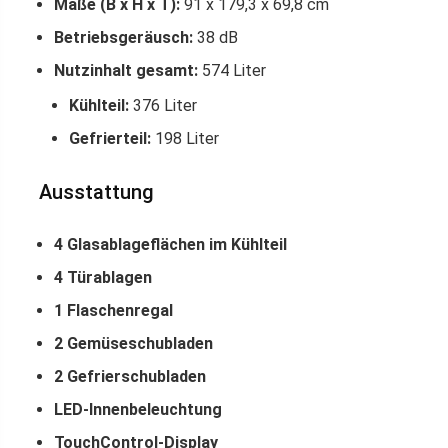
Maße (B x H x T):
91 x 179,3 x 69,8 cm
Betriebsgeräusch:
38 dB
Nutzinhalt gesamt:
574 Liter
Kühlteil:
376 Liter
Gefrierteil:
198 Liter
Ausstattung
4 Glasablageflächen im Kühlteil
4 Türablagen
1 Flaschenregal
2 Gemüseschubladen
2 Gefrierschubladen
LED-Innenbeleuchtung
TouchControl-Display