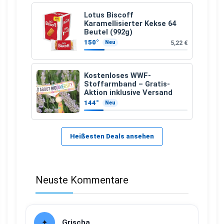
Lotus Biscoff
Karamellisierter Kekse 64
Beutel (992g)
150°
5,22 €
Neu
Kostenloses WWF-
Stoffarmband – Gratis-
Aktion inklusive Versand
144°
Neu
Heißesten Deals ansehen
Neuste Kommentare
Grischa