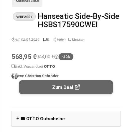
Kühlschränke
Hanseatic Side-By-Side
VERPASST
HSBS17590CWEI
am 02.01.2026
0
Teilen
568,95 €
944,00 €
-40%
inkl. Versand
bei
OTTO
von Christian Schröder
Zum Deal
🎟️ OTTO Gutscheine