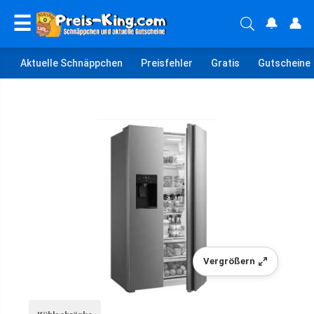
☰
🔔
👤
Aktuelle Schnäppchen
Preisfehler
Gratis
Gutscheine
Vergrößern