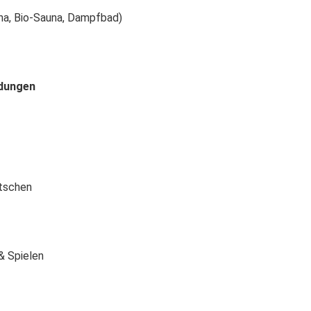
na, Bio-Sauna, Dampfbad)
dungen
tschen
& Spielen