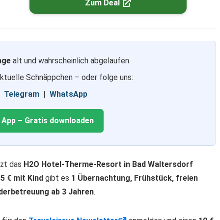
Zum Deal
age
alt und wahrscheinlich abgelaufen.
aktuelle Schnäppchen – oder folge uns:
|
Telegram
|
WhatsApp
g App – Gratis downloaden
tzt das
H2O Hotel-Therme-Resort in Bad Waltersdorf
5 € mit Kind
gibt es
1 Übernachtung, Frühstück, freien
nderbetreuung ab 3 Jahren
.