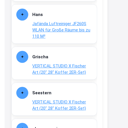
Fielmann-Blinkis mehr / wurde
dauerhaft eingestellt
Hans
www.fielmann-
Jafända Luftreiniger JF260S
group.com/blinkis...
WLAN für Große Räume bis zu
13:44
110 M²
↩
Christian Schröder
Grischa
@Joachim Moin Joachim, schön
VERTICAL STUDIO X Fischer
dich zu sehen, alles gut?
Art (20″ 28″ Koffer 2ER-Set)
15:01
↩
Seestern
Joachim
VERTICAL STUDIO X Fischer
An 01.08. / Sensodyne Rabatt 3€
Art (20″ 28″ Koffer 2ER-Set)
/ max. 15.000
www.erlebe-
haleon.de/#aktuelle...