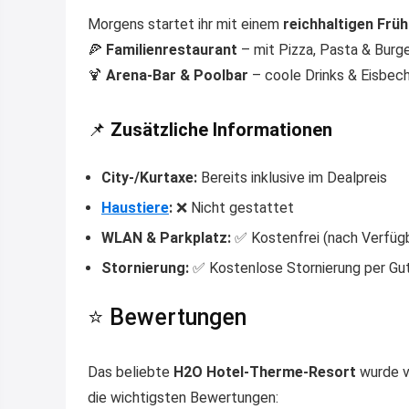
Morgens startet ihr mit einem
reichhaltigen Frü
🍕
Familienrestaurant
– mit Pizza, Pasta & Burg
🍹
Arena-Bar & Poolbar
– coole Drinks & Eisbec
📌
Zusätzliche Informationen
City-/Kurtaxe:
Bereits inklusive im Dealpreis
Haustiere
:
❌ Nicht gestattet
WLAN & Parkplatz:
✅ Kostenfrei (nach Verfügb
Stornierung:
✅ Kostenlose Stornierung per Gut
⭐ Bewertungen
Das beliebte
H2O Hotel-Therme-Resort
wurde v
die wichtigsten Bewertungen: