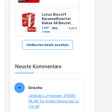
21:37
↩
Lotus Biscoff
Karamellisierter
Kerstin
Kekse 64 Beutel
(992g)
177°
5,22 €
Neu
Bei EDEKA
21:37
↩
Heißesten Deals ansehen
Joachim
Haribo Roadshow / 100 Orte / ab
Neuste Kommentare
29.07
www.haribo.com/de-
de/aktuelles...
13:04
Grischa
↩
Jafända Luftreiniger JF260S
Joachim
WLAN für Große Räume bis zu
110 M²
Ab diesem Jahr gibt es keine