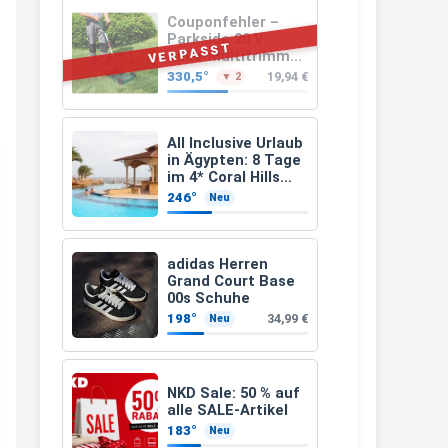
müsste schon stornieren und
Couponfehler –
Parkside 20 V
nochmal bestellen, da man
VERPASST
Akku-Multitrimmer
PAMT 20-Li A1
Rabattcodes oder auch
330,5°
19,94 €
▼ 2
(ohne Akku und
Geschenkgutscheine im
Ladegerät)
Warenkorb oder an der Kasse
All Inclusive Urlaub
VOR dem Kauf einlösen kann.
in Ägypten: 8 Tage
im 4* Coral Hills
17:06
Resort Marsa Alam
246°
Neu
inkl. Flüge ab 299 €
↩
p.P.
Kerstin
adidas Herren
Grand Court Base
Och siche den Gutschein
00s Schuhe
fürmeggelebaguetts
198°
34,99 €
Neu
21:36
↩
NKD Sale: 50 % auf
Kerstin
alle SALE-Artikel
183°
Neu
Meggle bagett Gutschein code