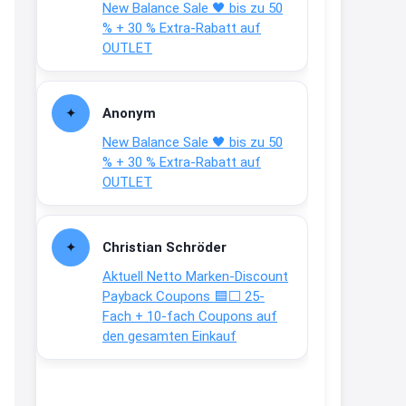
New Balance Sale 🖤 bis zu 50
Text weiter unten
% + 30 % Extra-Rabatt auf
shop.bioeg.de/aufkleber-
OUTLET
achtun...
2:24
Anonym
↩
New Balance Sale 🖤 bis zu 50
Joachim
% + 30 % Extra-Rabatt auf
OUTLET
Gratis personalisierte 7-Tage
Ration Micronährstoffe/ Vitamine
www.dunatura.com/free-trial...
Christian Schröder
2:28
Aktuell Netto Marken-Discount
↩
Payback Coupons 🟦⬜ 25-
Fach + 10-fach Coupons auf
Joachim
den gesamten Einkauf
Gratis 11 versch. Orthomol
Proben
www.orthomol.com/de-
de/service...