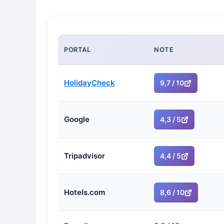
PORTAL
NOTE
HolidayCheck
9,7 / 10
Google
4,3 / 5
Tripadvisor
4,4 / 5
Hotels.com
8,6 / 10