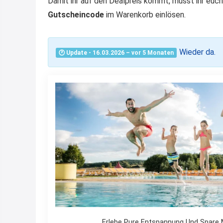
Damit ihr auf den Dealpreis kommt, müsst ihr euc
Gutscheincode
im Warenkorb einlösen.
Wieder da.
🕐 Update - 16.03.2026 – vor 5 Monaten
Erlebe Pure Entspannung Und Spare M