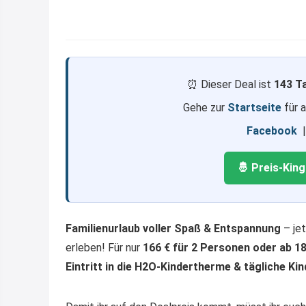
⏰ Dieser Deal ist
143 T
Gehe zur
Startseite
für 
Facebook
🤴 Preis-Kin
Familienurlaub voller Spaß & Entspannung
– je
erleben! Für nur
166 € für 2 Personen oder ab 18
Eintritt in die H2O-Kindertherme & tägliche Ki