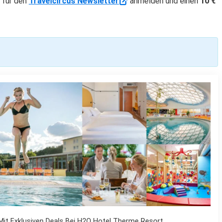
h für den
Travelcircus Newsletter
anmelden und einen
10 €
it Exklusiven Deals Bei H2O Hotel Therme Resort.