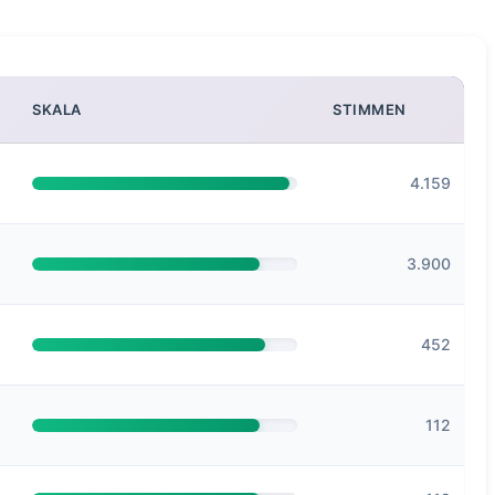
SKALA
STIMMEN
4.159
3.900
452
112