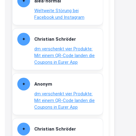
alea-normai
21:27
Weltweite Störung bei
↩
Facebook und Instagram
Joachim
Gratis medizinische Zahncreme
Christian Schröder
www.meineapotheke.de/
dm verschenkt vier Produkte:
2:19
Mit einem QR-Code landen die
↩
Coupons in Eurer App
Joachim
Gratis Lindani Lineal
Anonym
www.linda.de/vorteile/coupons/...
dm verschenkt vier Produkte:
2:21
Mit einem QR-Code landen die
↩
Coupons in Eurer App
Joachim
Gratis Hitzewarn-Aufkleber /
Christian Schröder
verfärbt sich ab 28 Grad /siehe