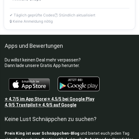
✔ Täglich geprüfte Codes
🕐 Stündlich aktualisiert
🔒 Keine Anmeldung nötig
Apps und Bewertungen
Du willst keinen Deal mehr verpassen?
Dann lade unsere Gratis App herunter.
⭐
4,7/5
im App Store
⭐
4,5/5
bei Google Play
|
4,9/5
Trustpilot
⭐
4,9/5
auf Google
|
Keine Lust Schnäppchen zu suchen?
Preis King ist euer Schnäppchen-Blog
und bietet euch jeden Tag