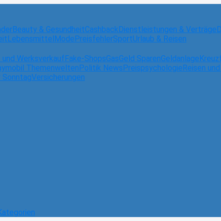
nder
Beauty & Gesundheit
Cashback
Dienstleistungen & Verträge
D
eit
Lebensmittel
Mode
Preisfehler
Sport
Urlaub & Reisen
- und Werksverkauf
Fake-Shops
Gas
Geld Sparen
Geldanlage
Kreuz
aymobil Themenwelten
Politik News
Preispsychologie
Reisen und
r Sonntag
Versicherungen
Kategorien