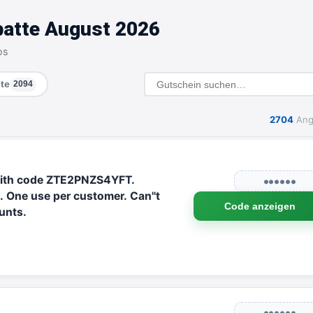
atte August 2026
os
te
2094
2704
Ang
 with code ZTE2PNZS4YFT.
●●●●●●
One use per customer. Can''t
Code anzeigen
unts.
●●●●●●