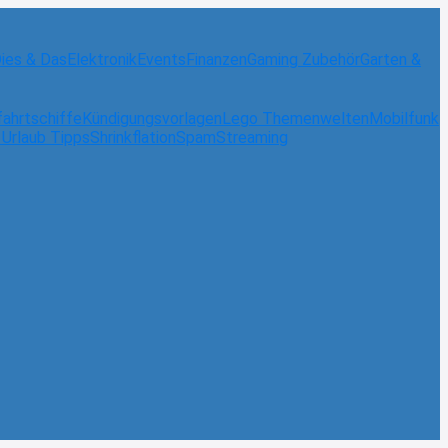
ies & Das
Elektronik
Events
Finanzen
Gaming Zubehör
Garten &
fahrtschiffe
Kündigungsvorlagen
Lego Themenwelten
Mobilfunk
 Urlaub Tipps
Shrinkflation
Spam
Streaming