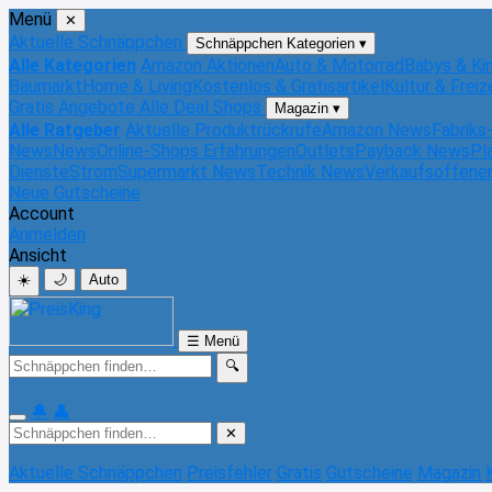
Menü
✕
Aktuelle Schnäppchen
Schnäppchen Kategorien
▾
Alle Kategorien
Amazon Aktionen
Auto & Motorrad
Babys & Ki
Baumarkt
Home & Living
Kostenlos & Gratisartikel
Kultur & Freiz
Gratis Angebote
Alle Deal Shops
Magazin
▾
Alle Ratgeber
Aktuelle Produktrückrufe
Amazon News
Fabriks
News
News
Online-Shops Erfahrungen
Outlets
Payback News
Pl
Dienste
Strom
Supermarkt News
Technik News
Verkaufsoffene
Neue Gutscheine
Account
Anmelden
Ansicht
☀️
🌙
Auto
☰
Menü
🔍
🔔
👤
✕
Aktuelle Schnäppchen
Preisfehler
Gratis
Gutscheine
Magazin