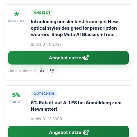
★
ANGEBOT
ANGEBOT
Introducing our sleekest frame yet New
optical styles designed for prescription
wearers. Shop Meta AI Glasses + free
shipping!
📅 bis 01.10.2027
Angebot nutzen
Hat funktioniert?
👍
👎
5%
GUTSCHEIN
RABATT
5% Rabatt auf ALLES bei Anmeldung zum
Newsletter!
📅 bis 31.12.3000
Angebot nutzen