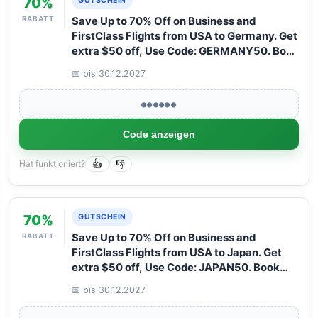
70%
GUTSCHEIN
RABATT
Save Up to 70% Off on Business and
FirstClass Flights from USA to Germany. Get
extra $50 off, Use Code: GERMANY50. Book
your Flight now with Arangrant!
📅 bis 30.12.2027
●●●●●●
Code anzeigen
Hat funktioniert?
👍
👎
70%
GUTSCHEIN
RABATT
Save Up to 70% Off on Business and
FirstClass Flights from USA to Japan. Get
extra $50 off, Use Code: JAPAN50. Book
your Flight now with Arangrant!
📅 bis 30.12.2027