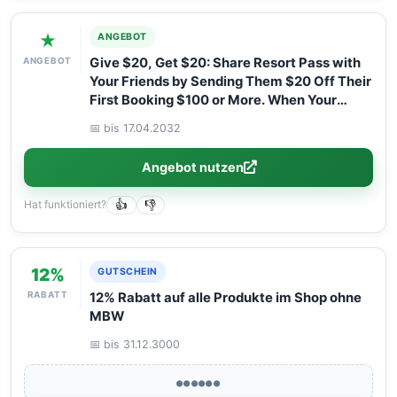
★
ANGEBOT
ANGEBOT
Give $20, Get $20: Share Resort Pass with
Your Friends by Sending Them $20 Off Their
First Booking $100 or More. When Your
Friend Attends Their Daycation, You’ll Get
📅 bis 17.04.2032
$20 Off Your Next $100 or More Booking!
Angebot nutzen
Hat funktioniert?
👍
👎
12%
GUTSCHEIN
RABATT
12% Rabatt auf alle Produkte im Shop ohne
MBW
📅 bis 31.12.3000
●●●●●●