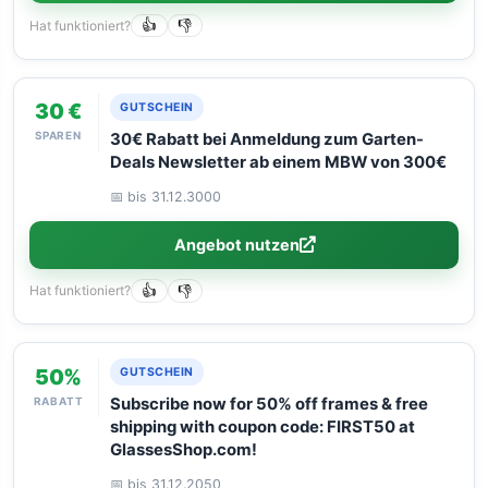
Hat funktioniert?
👍
👎
30 €
GUTSCHEIN
SPAREN
30€ Rabatt bei Anmeldung zum Garten-
Deals Newsletter ab einem MBW von 300€
📅 bis 31.12.3000
Angebot nutzen
Hat funktioniert?
👍
👎
50%
GUTSCHEIN
RABATT
Subscribe now for 50% off frames & free
shipping with coupon code: FIRST50 at
GlassesShop.com!
📅 bis 31.12.2050