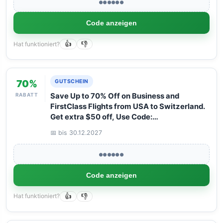
●●●●●●
Code anzeigen
Hat funktioniert?
👍
👎
70%
GUTSCHEIN
RABATT
Save Up to 70% Off on Business and
FirstClass Flights from USA to Switzerland.
Get extra $50 off, Use Code:
SWITZERLAND50. Book your Flight now
📅 bis 30.12.2027
with Arangrant!
●●●●●●
Code anzeigen
Hat funktioniert?
👍
👎