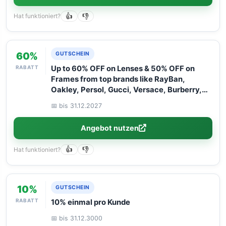
Hat funktioniert?
👍
👎
60%
GUTSCHEIN
RABATT
Up to 60% OFF on Lenses & 50% OFF on
Frames from top brands like RayBan,
Oakley, Persol, Gucci, Versace, Burberry,
and Flexon. Hurry – limited time only! Don''t
📅 bis 31.12.2027
miss out!
Angebot nutzen
Hat funktioniert?
👍
👎
10%
GUTSCHEIN
RABATT
10% einmal pro Kunde
📅 bis 31.12.3000