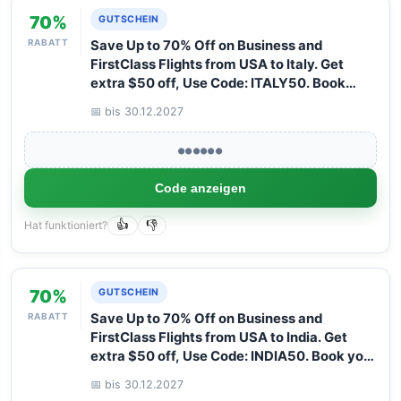
70%
GUTSCHEIN
RABATT
Save Up to 70% Off on Business and
FirstClass Flights from USA to Italy. Get
extra $50 off, Use Code: ITALY50. Book
your Flight now with Arangrant!
📅 bis 30.12.2027
●●●●●●
Code anzeigen
Hat funktioniert?
👍
👎
70%
GUTSCHEIN
RABATT
Save Up to 70% Off on Business and
FirstClass Flights from USA to India. Get
extra $50 off, Use Code: INDIA50. Book your
Flight now with Arangrant!
📅 bis 30.12.2027