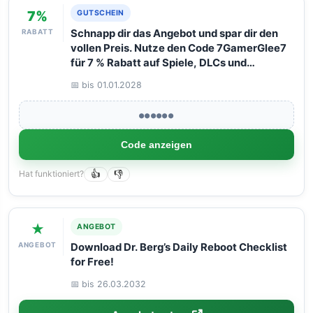
7%
GUTSCHEIN
RABATT
Schnapp dir das Angebot und spar dir den
vollen Preis. Nutze den Code 7GamerGlee7
für 7 % Rabatt auf Spiele, DLCs und
Software. Funktioniert wie Magie bei einem
📅 bis 01.01.2028
maximalen Warenkorbwert von 125 Euro.
●●●●●●
Code anzeigen
Hat funktioniert?
👍
👎
★
ANGEBOT
ANGEBOT
Download Dr. Berg’s Daily Reboot Checklist
for Free!
📅 bis 26.03.2032