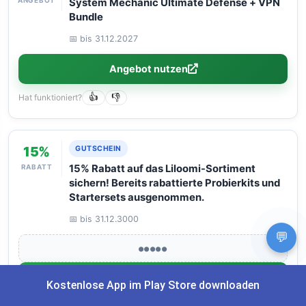
ANGEBOT
System Mechanic Ultimate Defense + VPN
Bundle
📅 bis 31.12.2027
Angebot nutzen
Hat funktioniert?
👍
👎
15%
GUTSCHEIN
RABATT
15% Rabatt auf das Liloomi-Sortiment
sichern! Bereits rabattierte Probierkits und
Startersets ausgenommen.
📅 bis 31.12.3000
💬
●●●●●
Code anzeigen
Kostenlose App im Play Store downloaden
Hat funktioniert?