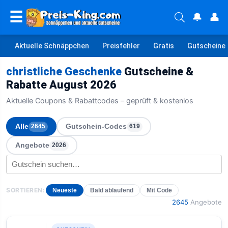
☰
🔔
👤
Aktuelle Schnäppchen
Preisfehler
Gratis
Gutscheine
christliche Geschenke
Gutscheine &
Rabatte August 2026
Aktuelle Coupons & Rabattcodes – geprüft & kostenlos
Alle
Gutschein-Codes
2645
619
Angebote
2026
SORTIEREN:
Neueste
Bald ablaufend
Mit Code
2645
Angebote