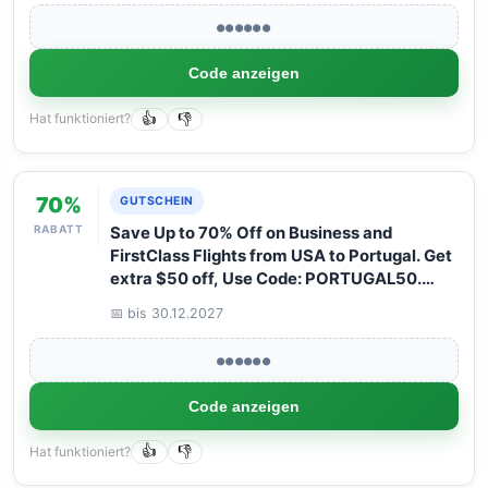
●●●●●●
Code anzeigen
Hat funktioniert?
👍
👎
70%
GUTSCHEIN
RABATT
Save Up to 70% Off on Business and
FirstClass Flights from USA to Portugal. Get
extra $50 off, Use Code: PORTUGAL50.
Book your Flight now with Arangrant!
📅 bis 30.12.2027
●●●●●●
Code anzeigen
Hat funktioniert?
👍
👎