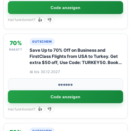
Code anzeigen
Hat funktioniert?
👍
👎
70%
GUTSCHEIN
RABATT
Save Up to 70% Off on Business and
FirstClass Flights from USA to Turkey. Get
extra $50 off, Use Code: TURKEY50. Book
your Flight now with Arangrant!
📅 bis 30.12.2027
●●●●●●
Code anzeigen
Hat funktioniert?
👍
👎