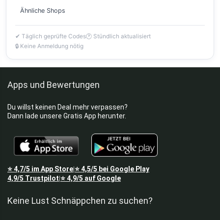
Ähnliche Shops
✔ Täglich geprüfte Codes
🕐 Stündlich aktualisiert
🔒 Keine Anmeldung nötig
Apps und Bewertungen
Du willst keinen Deal mehr verpassen?
Dann lade unsere Gratis App herunter.
⭐
4,7/5
im App Store
⭐
4,5/5
bei Google Play
|
4,9/5
Trustpilot
⭐
4,9/5
auf Google
|
Keine Lust Schnäppchen zu suchen?