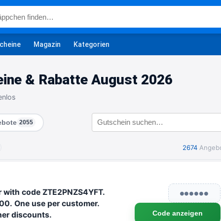
cheine
Magazin
Kategorien
ine & Rabatte August 2026
enlos
bote
2055
2674
Angeb
der with code ZTE2PNZS4YFT.
●●●●●●
00. One use per customer.
Code anzeigen
her discounts.