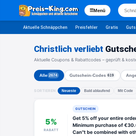
☰
Menü
Aktuelle Schnäppchen
Preisfehler
Gratis
Guts
Christlich verliebt
Gutsche
Aktuelle Coupons & Rabattcodes – geprüft & kost
Alle
Gutschein-Codes
Ange
2674
619
SORTIEREN:
Neueste
Bald ablaufend
Mit Code
GUTSCHEIN
Get 5% off your entire or
5%
Minimum purchase of €30.
RABATT
Can''t be combined with ot