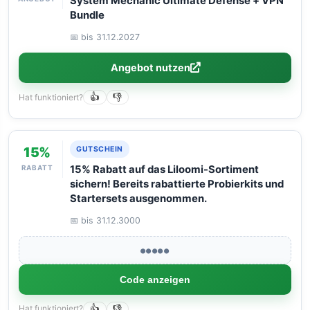
System Mechanic Ultimate Defense + VPN
Bundle
📅 bis 31.12.2027
Angebot nutzen
Hat funktioniert?
👍
👎
15%
GUTSCHEIN
RABATT
15% Rabatt auf das Liloomi-Sortiment
sichern! Bereits rabattierte Probierkits und
Startersets ausgenommen.
📅 bis 31.12.3000
●●●●●
Code anzeigen
Hat funktioniert?
👍
👎