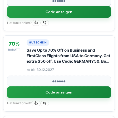
●●●●●●
Code anzeigen
Hat funktioniert?
👍
👎
70%
GUTSCHEIN
RABATT
Save Up to 70% Off on Business and
FirstClass Flights from USA to Germany. Get
extra $50 off, Use Code: GERMANY50. Book
your Flight now with Arangrant!
📅 bis 30.12.2027
●●●●●●
Code anzeigen
Hat funktioniert?
👍
👎