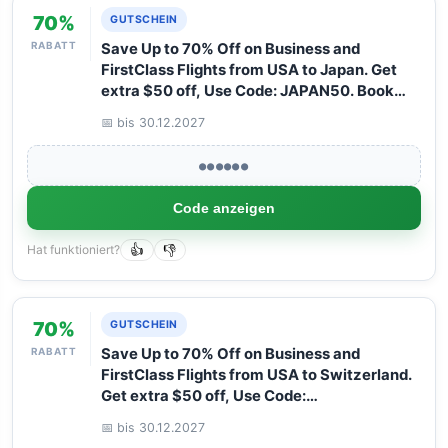
70%
GUTSCHEIN
RABATT
Save Up to 70% Off on Business and
FirstClass Flights from USA to Japan. Get
extra $50 off, Use Code: JAPAN50. Book
your Flight now with Arangrant!
📅 bis 30.12.2027
●●●●●●
Code anzeigen
Hat funktioniert?
👍
👎
70%
GUTSCHEIN
RABATT
Save Up to 70% Off on Business and
FirstClass Flights from USA to Switzerland.
Get extra $50 off, Use Code:
SWITZERLAND50. Book your Flight now
📅 bis 30.12.2027
with Arangrant!