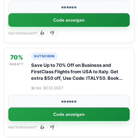
●●●●●●
Code anzeigen
Hat funktioniert?
👍
👎
70%
GUTSCHEIN
RABATT
Save Up to 70% Off on Business and
FirstClass Flights from USA to Italy. Get
extra $50 off, Use Code: ITALY50. Book
your Flight now with Arangrant!
📅 bis 30.12.2027
●●●●●●
Code anzeigen
Hat funktioniert?
👍
👎