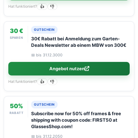
Hat funktioniert?
👍
👎
30 €
GUTSCHEIN
SPAREN
30€ Rabatt bei Anmeldung zum Garten-
Deals Newsletter ab einem MBW von 300€
📅 bis 31.12.3000
Angebot nutzen
Hat funktioniert?
👍
👎
50%
GUTSCHEIN
RABATT
Subscribe now for 50% off frames & free
shipping with coupon code: FIRST50 at
GlassesShop.com!
📅 bis 31.12.2050