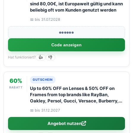
sind 80,00€, ist Europaweit gültig und kann
beliebig oft vom Kunden genutzt werden
📅 bis 31.07.2028
●●●●●●
Code anzeigen
Hat funktioniert?
👍
👎
60%
GUTSCHEIN
RABATT
Up to 60% OFF on Lenses & 50% OFF on
Frames from top brands like RayBan,
Oakley, Persol, Gucci, Versace, Burberry,
and Flexon. Hurry – limited time only! Don''t
📅 bis 31.12.2027
miss out!
Angebot nutzen