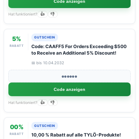
Code anzeigen
Hat funktioniert?
👍
👎
5%
GUTSCHEIN
RABATT
Code: CAAFF5 For Orders Exceeding $500
to Receive an Additional 5% Discount!
📅 bis 10.04.2032
●●●●●●
Code anzeigen
Hat funktioniert?
👍
👎
00%
GUTSCHEIN
RABATT
10,00 % Rabatt auf alle TYLÖ-Produkte!