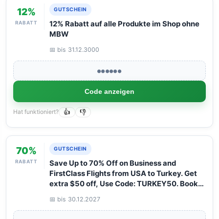
12%
GUTSCHEIN
RABATT
12% Rabatt auf alle Produkte im Shop ohne
MBW
📅 bis 31.12.3000
●●●●●●
Code anzeigen
Hat funktioniert?
👍
👎
70%
GUTSCHEIN
RABATT
Save Up to 70% Off on Business and
FirstClass Flights from USA to Turkey. Get
extra $50 off, Use Code: TURKEY50. Book
your Flight now with Arangrant!
📅 bis 30.12.2027