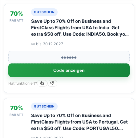
70%
GUTSCHEIN
RABATT
Save Up to 70% Off on Business and
FirstClass Flights from USA to India. Get
extra $50 off, Use Code: INDIA50. Book your
Flight now with Arangrant!
📅 bis 30.12.2027
●●●●●●
Code anzeigen
Hat funktioniert?
👍
👎
70%
GUTSCHEIN
RABATT
Save Up to 70% Off on Business and
FirstClass Flights from USA to Portugal. Get
extra $50 off, Use Code: PORTUGAL50.
Book your Flight now with Arangrant!