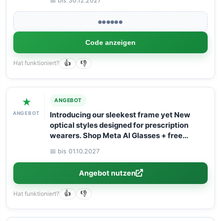
📅 bis 30.12.2027
●●●●●●
Code anzeigen
Hat funktioniert?
👍
👎
★
ANGEBOT
ANGEBOT
Introducing our sleekest frame yet New
optical styles designed for prescription
wearers. Shop Meta AI Glasses + free
shipping!
📅 bis 01.10.2027
Angebot nutzen
Hat funktioniert?
👍
👎