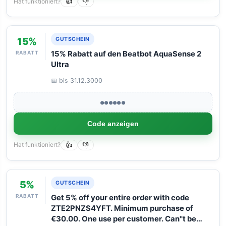
Hat funktioniert?
👍
👎
15%
GUTSCHEIN
RABATT
15% Rabatt auf den Beatbot AquaSense 2
Ultra
📅 bis 31.12.3000
●●●●●●
Code anzeigen
Hat funktioniert?
👍
👎
5%
GUTSCHEIN
RABATT
Get 5% off your entire order with code
ZTE2PNZS4YFT. Minimum purchase of
€30.00. One use per customer. Can''t be