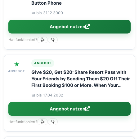
Button Phone
📅 bis 31.12.3000
Angebot nutzen
Hat funktioniert?
👍
👎
★
ANGEBOT
ANGEBOT
Give $20, Get $20: Share Resort Pass with
Your Friends by Sending Them $20 Off Their
First Booking $100 or More. When Your
Friend Attends Their Daycation, You’ll Get
📅 bis 17.04.2032
$20 Off Your Next $100 or More Booking!
Angebot nutzen
Hat funktioniert?
👍
👎