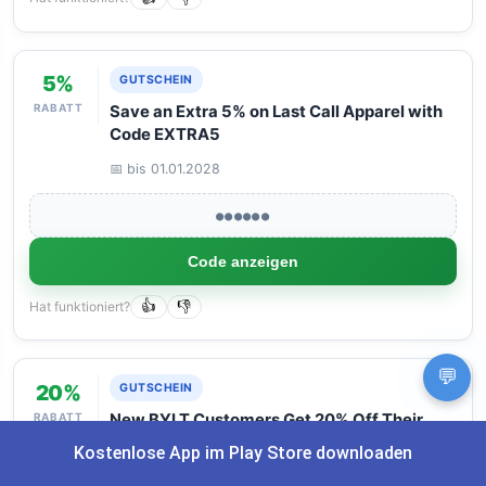
5%
GUTSCHEIN
RABATT
Save an Extra 5% on Last Call Apparel with
Code EXTRA5
📅 bis 01.01.2028
●●●●●●
Code anzeigen
Hat funktioniert?
👍
👎
💬
20%
GUTSCHEIN
RABATT
New BYLT Customers Get 20% Off Their
First Order with Code REFER20
Kostenlose App im Play Store downloaden
📅 bis 01.01.2028