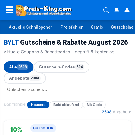
☰
🔔
👤
Aktuelle Schnäppchen
Preisfehler
Gratis
Gutscheine
BYLT
Gutscheine & Rabatte August 2026
Aktuelle Coupons & Rabattcodes – geprüft & kostenlos
Alle
Gutschein-Codes
2608
604
Angebote
2004
SORTIEREN:
Neueste
Bald ablaufend
Mit Code
2608
Angebote
10%
GUTSCHEIN