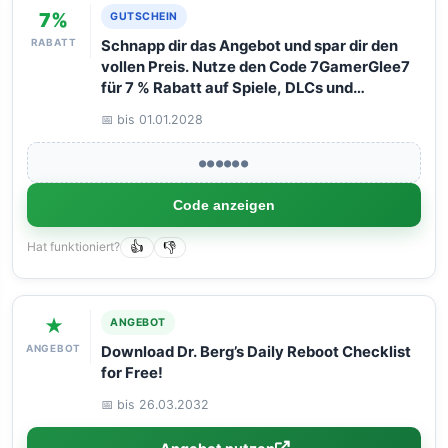
7%
GUTSCHEIN
RABATT
Schnapp dir das Angebot und spar dir den
vollen Preis. Nutze den Code 7GamerGlee7
für 7 % Rabatt auf Spiele, DLCs und
Software. Funktioniert wie Magie bei einem
📅 bis 01.01.2028
maximalen Warenkorbwert von 125 Euro.
●●●●●●
Code anzeigen
Hat funktioniert?
👍
👎
★
ANGEBOT
ANGEBOT
Download Dr. Berg’s Daily Reboot Checklist
for Free!
📅 bis 26.03.2032