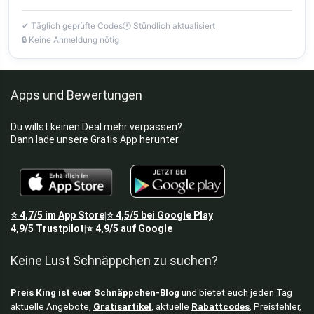
✔ Täglich geprüfte Codes
🕐 Stündlich aktualisiert
🔒 Keine Anmeldung nötig
Apps und Bewertungen
Du willst keinen Deal mehr verpassen?
Dann lade unsere Gratis App herunter.
⭐
4,7/5
im App Store
⭐
4,5/5
bei Google Play
|
4,9/5
Trustpilot
⭐
4,9/5
auf Google
|
Keine Lust Schnäppchen zu suchen?
Preis King ist euer Schnäppchen-Blog
und bietet euch jeden Tag
aktuelle Angebote,
Gratisartikel
, aktuelle
Rabattcodes
, Preisfehler,