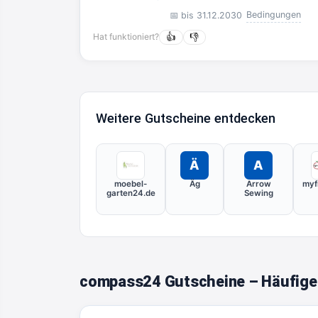
nicht übertragbar, kann ni
Bedingungen
📅 bis 31.12.2030
kombiniert werden und kann
Hat funktioniert?
👍
👎
getätigten Bestellung verre
Bestellungen über unseren
Weitere Gutscheine entdecken
Ä
A
moebel-
Äg
Arrow
myf
garten24.de
Sewing
compass24 Gutscheine – Häufige