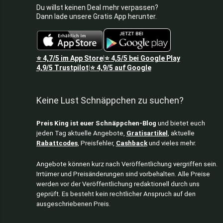
Du willst keinen Deal mehr verpassen?
Dann lade unsere Gratis App herunter.
⭐
4,7/5
im App Store
⭐
4,5/5
bei Google Play
|
4,9/5
Trustpilot
⭐
4,9/5
auf Google
|
Keine Lust Schnäppchen zu suchen?
Preis King ist euer Schnäppchen-Blog
und bietet euch
jeden Tag aktuelle Angebote,
Gratisartikel
, aktuelle
Rabattcodes
, Preisfehler,
Cashback
und vieles mehr.
Angebote können kurz nach Veröffentlichung vergriffen sein.
Irrtümer und Preisänderungen sind vorbehalten. Alle Preise
werden vor der Veröffentlichung redaktionell durch uns
geprüft. Es besteht kein rechtlicher Anspruch auf den
ausgeschriebenen Preis.