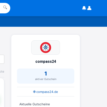
www.linda.de/vorteile/coupons/...
🔔
👤
🔍
2:21
↩
Joachim
Gratis Hitzewarn-Aufkleber /
verfärbt sich ab 28 Grad /siehe
Text weiter unten
shop.bioeg.de/aufkleber-
achtun...
compass24
2:24
↩
ote
1
aktiver Gutschein
Joachim
Gratis personalisierte 7-Tage
🌐 compass24.de
Ration Micronährstoffe/ Vitamine
www.dunatura.com/free-trial...
Aktuelle Gutscheine