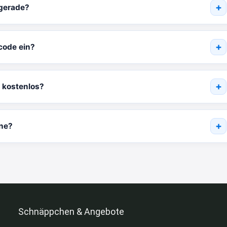
 gerade?
code ein?
 kostenlos?
ine?
Schnäppchen & Angebote