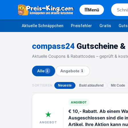
☰
Menü
Aktuelle Schnäppchen
Preisfehler
Gratis
Guts
compass24
Gutscheine & 
Aktuelle Coupons & Rabattcodes – geprüft & kost
Alle
Angebote
1
1
SORTIEREN:
Neueste
Bald ablaufend
Mit Code
ANGEBOT
€ 10,- Rabatt. Ab einem W
★
Ausgeschlossen sind die i
ANGEBOT
Artikel. Ihre Aktion kann n