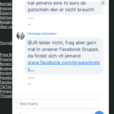
hat jemand eine 10 euro db
×
Kontakt
Impressum
gutschein den er nicht braucht
Datenschutz
Haftungsausschluss
17:21
Redaktionelle Richtlinien
↩
Über uns
Christian Schröder
@JR leider nicht, frag aber gern
Social Media
mal in unserer Facebook Gruppe,
Preis King auf Telegram
da findet sich vlt jemand
Preisfehler Whats App Kanal
www.facebook.com/groups/preis
Keyword Tracker
(Telegram)
Browser Erweiterungen: Gutschein Finder
k...
Instagram
Facebook
18:32
Facebook Gruppe
↩
TikTok
Pinterest
Threads