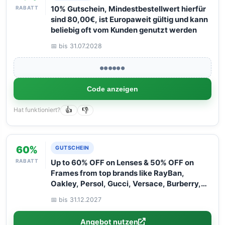
RABATT
10% Gutschein, Mindestbestellwert hierfür
sind 80,00€, ist Europaweit gültig und kann
beliebig oft vom Kunden genutzt werden
📅 bis 31.07.2028
●●●●●●
Code anzeigen
Hat funktioniert?
👍
👎
60%
GUTSCHEIN
RABATT
Up to 60% OFF on Lenses & 50% OFF on
Frames from top brands like RayBan,
Oakley, Persol, Gucci, Versace, Burberry,
and Flexon. Hurry – limited time only! Don''t
📅 bis 31.12.2027
miss out!
Angebot nutzen