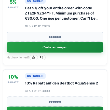
5%
GUTSCHEIN
RABATT
Get 5% off your entire order with code
ZTE2PNZS4YFT. Minimum purchase of
€30.00. One use per customer. Can''t be
combined with other discounts.
📅 bis 01.01.2028
●●●●●●
Code anzeigen
Hat funktioniert?
👍
👎
10%
GUTSCHEIN
RABATT
10% Rabatt auf den Beatbot AquaSense 2
📅 bis 31.12.3000
●●●●●●