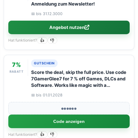
Anmeldung zum Newsletter!
📅 bis 31.12.3000
Angebot nutzen
Hat funktioniert?
👍
👎
7%
GUTSCHEIN
RABATT
Score the deal, skip the full price. Use code
7GamerGlee7 for 7 % off Games, DLCs and
Software. Works like magic with a
maximum basket value of 125 euro.
📅 bis 01.01.2028
●●●●●●
Code anzeigen
Hat funktioniert?
👍
👎