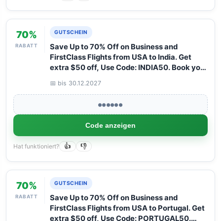
70%
GUTSCHEIN
RABATT
Save Up to 70% Off on Business and
FirstClass Flights from USA to India. Get
extra $50 off, Use Code: INDIA50. Book your
Flight now with Arangrant!
📅 bis 30.12.2027
●●●●●●
Code anzeigen
Hat funktioniert?
👍
👎
70%
GUTSCHEIN
RABATT
Save Up to 70% Off on Business and
FirstClass Flights from USA to Portugal. Get
extra $50 off, Use Code: PORTUGAL50.