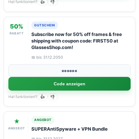
Hat funktioniert?
👍
👎
50%
GUTSCHEIN
RABATT
Subscribe now for 50% off frames & free
shipping with coupon code: FIRST50 at
GlassesShop.com!
📅 bis 31.12.2050
●●●●●●
Code anzeigen
Hat funktioniert?
👍
👎
★
ANGEBOT
ANGEBOT
SUPERAntiSpyware + VPN Bundle
📅 bis 31.12.2027