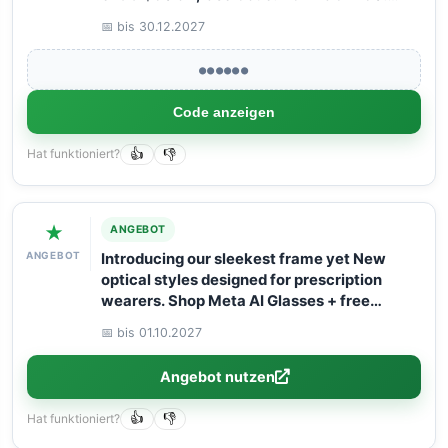
Book your Flight now with Arangrant!
📅 bis 30.12.2027
●●●●●●
Code anzeigen
Hat funktioniert?
👍
👎
★
ANGEBOT
ANGEBOT
Introducing our sleekest frame yet New
optical styles designed for prescription
wearers. Shop Meta AI Glasses + free
shipping!
📅 bis 01.10.2027
Angebot nutzen
Hat funktioniert?
👍
👎