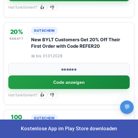
Hat funktioniert?
👍
👎
20%
GUTSCHEIN
RABATT
New BYLT Customers Get 20% Off Their
First Order with Code REFER20
📅 bis 01.01.2028
●●●●●●
Code anzeigen
Hat funktioniert?
👍
👎
💬
100
GUTSCHEIN
€
Spare bis zu 100€ auf das Hochbeet-
Kostenlose App im Play Store downloaden
SPAREN
Frühbeet Bundle 100 x 200 cm, 84 cm Höhe!