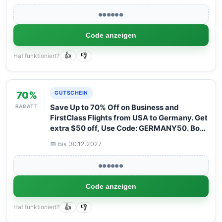
●●●●●●
Code anzeigen
Hat funktioniert?
👍
👎
70%
GUTSCHEIN
RABATT
Save Up to 70% Off on Business and
FirstClass Flights from USA to Germany. Get
extra $50 off, Use Code: GERMANY50. Book
your Flight now with Arangrant!
📅 bis 30.12.2027
●●●●●●
Code anzeigen
Hat funktioniert?
👍
👎