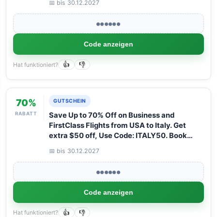
📅 bis 30.12.2027
with Arangrant!
●●●●●●
Code anzeigen
Hat funktioniert?
👍
👎
70%
GUTSCHEIN
RABATT
Save Up to 70% Off on Business and
FirstClass Flights from USA to Italy. Get
extra $50 off, Use Code: ITALY50. Book
your Flight now with Arangrant!
📅 bis 30.12.2027
●●●●●●
Code anzeigen
Hat funktioniert?
👍
👎