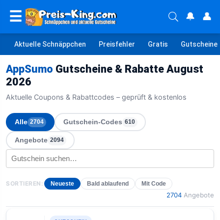
☰
🔔
👤
Aktuelle Schnäppchen
Preisfehler
Gratis
Gutscheine
AppSumo
Gutscheine & Rabatte August
2026
Aktuelle Coupons & Rabattcodes – geprüft & kostenlos
Alle
Gutschein-Codes
2704
610
Angebote
2094
SORTIEREN:
Neueste
Bald ablaufend
Mit Code
2704
Angebote