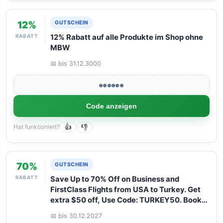
12%
GUTSCHEIN
RABATT
12% Rabatt auf alle Produkte im Shop ohne
MBW
📅 bis 31.12.3000
●●●●●●
Code anzeigen
Hat funktioniert?
👍
👎
70%
GUTSCHEIN
RABATT
Save Up to 70% Off on Business and
FirstClass Flights from USA to Turkey. Get
extra $50 off, Use Code: TURKEY50. Book
your Flight now with Arangrant!
📅 bis 30.12.2027