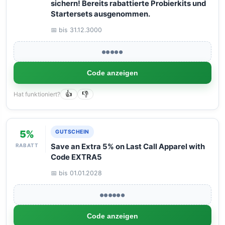
sichern! Bereits rabattierte Probierkits und
Startersets ausgenommen.
📅 bis 31.12.3000
●●●●●
Code anzeigen
Hat funktioniert?
👍
👎
5%
GUTSCHEIN
RABATT
Save an Extra 5% on Last Call Apparel with
Code EXTRA5
📅 bis 01.01.2028
●●●●●●
Code anzeigen