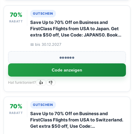
70%
GUTSCHEIN
RABATT
Save Up to 70% Off on Business and
FirstClass Flights from USA to Japan. Get
extra $50 off, Use Code: JAPAN50. Book
your Flight now with Arangrant!
📅 bis 30.12.2027
●●●●●●
Code anzeigen
Hat funktioniert?
👍
👎
70%
GUTSCHEIN
RABATT
Save Up to 70% Off on Business and
FirstClass Flights from USA to Switzerland.
Get extra $50 off, Use Code:
SWITZERLAND50. Book your Flight now