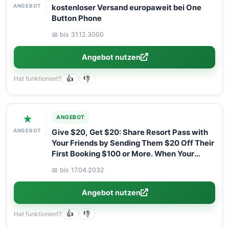
ANGEBOT
kostenloser Versand europaweit bei One
Button Phone
📅 bis 31.12.3000
Angebot nutzen
Hat funktioniert?
👍
👎
★
ANGEBOT
ANGEBOT
Give $20, Get $20: Share Resort Pass with
Your Friends by Sending Them $20 Off Their
First Booking $100 or More. When Your
Friend Attends Their Daycation, You’ll Get
📅 bis 17.04.2032
$20 Off Your Next $100 or More Booking!
Angebot nutzen
Hat funktioniert?
👍
👎