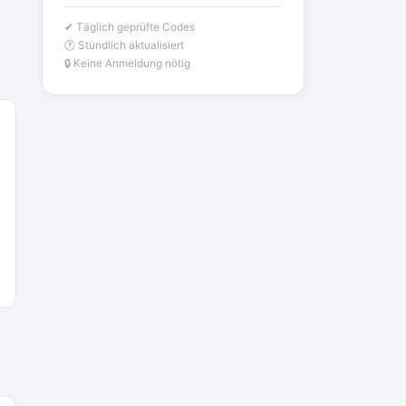
2:28
✔ Täglich geprüfte Codes
↩
🕐 Stündlich aktualisiert
🔒 Keine Anmeldung nötig
Joachim
Gratis 11 versch. Orthomol
Proben
www.orthomol.com/de-
de/service...
2:35
↩
CA-Vision
mamaraya
Touchstone
braingood
Home
Joachim
Products
Gratis Campari Spritz / Aperol
Spritz für Gastronomie
gratis-
aperitivo.de/
2:38
↩
Strandnixe