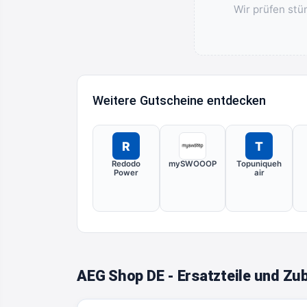
Wir prüfen stü
Weitere Gutscheine entdecken
R
T
Redodo
mySWOOOP
Topuniqueh
Power
air
AEG Shop DE - Ersatzteile und Zu