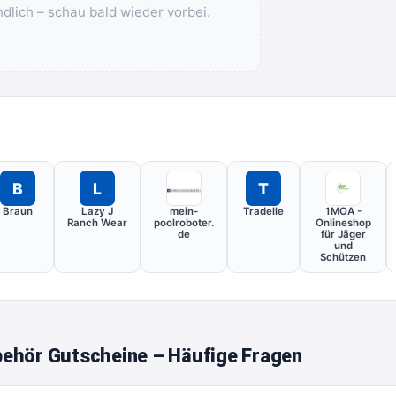
ndlich – schau bald wieder vorbei.
B
L
T
Braun
Lazy J
mein-
Tradelle
1MOA -
Ranch Wear
poolroboter.
Onlineshop
de
für Jäger
und
Schützen
behör Gutscheine – Häufige Fragen