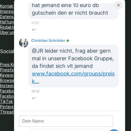
hat jemand eine 10 euro db
×
Kontakt
Impressum
gutschein den er nicht braucht
Datenschutz
Haftungsausschluss
17:21
Redaktionelle Richtlinien
↩
Über uns
Christian Schröder
@JR leider nicht, frag aber gern
Social Media
mal in unserer Facebook Gruppe,
Preis King auf Telegram
da findet sich vlt jemand
Preisfehler Whats App Kanal
www.facebook.com/groups/preis
Keyword Tracker
(Telegram)
k...
Browser Erweiterungen: Gutschein Finder
Instagram
Facebook
18:32
Facebook Gruppe
↩
TikTok
Pinterest
Threads